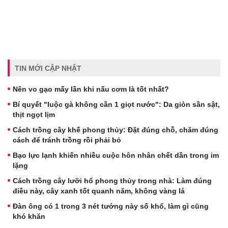
TIN MỚI CẬP NHẬT
Nên vo gạo mấy lần khi nấu cơm là tốt nhất?
Bí quyết "luộc gà không cần 1 giọt nước": Da giòn sần sật,
thịt ngọt lịm
Cách trồng cây khế phong thủy: Đặt đúng chỗ, chăm đúng
cách để tránh trồng rồi phải bỏ
Bạo lực lạnh khiến nhiều cuộc hôn nhân chết dần trong im
lặng
Cách trồng cây lưỡi hổ phong thủy trong nhà: Làm đúng
điều này, cây xanh tốt quanh năm, không vàng lá
Đàn ông có 1 trong 3 nét tướng này số khổ, làm gì cũng
khó khăn