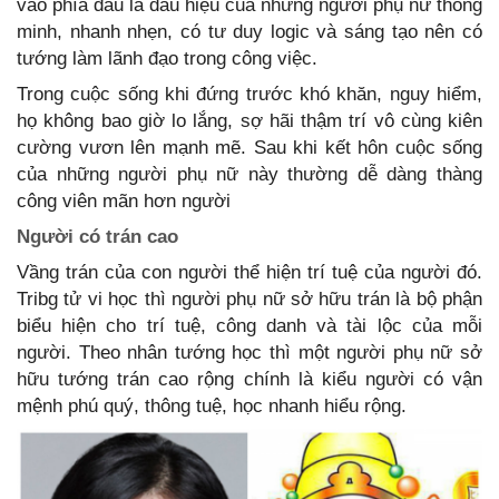
vào phía đầu là dấu hiệu của những người phụ nữ thông
minh, nhanh nhẹn, có tư duy logic và sáng tạo nên có
tướng làm lãnh đạo trong công việc.
Trong cuộc sống khi đứng trước khó khăn, nguy hiểm,
họ không bao giờ lo lắng, sợ hãi thậm trí vô cùng kiên
cường vươn lên mạnh mẽ. Sau khi kết hôn cuộc sống
của những người phụ nữ này thường dễ dàng thàng
công viên mãn hơn người
Người có trán cao
Vầng trán của con người thể hiện trí tuệ của người đó.
Tribg tử vi học thì người phụ nữ sở hữu trán là bộ phận
biểu hiện cho trí tuệ, công danh và tài lộc của mỗi
người. Theo nhân tướng học thì một người phụ nữ sở
hữu tướng trán cao rộng chính là kiểu người có vận
mệnh phú quý, thông tuệ, học nhanh hiểu rộng.