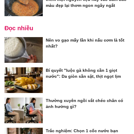
màu đẹp lại thơm ngon ngây ngất
Đọc nhiều
Nên vo gạo mấy lần khi nấu cơm là tốt
nhất?
Bí quyết "luộc gà không cần 1 giọt
nước": Da giòn sần sật, thịt ngọt lịm
Thường xuyên ngồi vắt chéo chân có
ảnh hưởng gì?
Trắc nghiệm: Chọn 1 cốc nước bạn