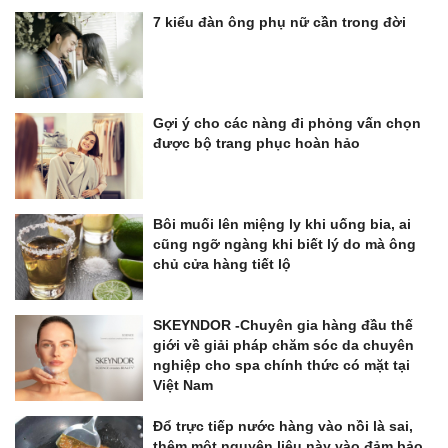
7 kiểu đàn ông phụ nữ cần trong đời
Gợi ý cho các nàng đi phỏng vấn chọn
được bộ trang phục hoàn hảo
Bôi muối lên miệng ly khi uống bia, ai
cũng ngỡ ngàng khi biết lý do mà ông
chủ cửa hàng tiết lộ
SKEYNDOR -Chuyên gia hàng đầu thế
giới về giải pháp chăm sóc da chuyên
nghiệp cho spa chính thức có mặt tại
Việt Nam
Đổ trực tiếp nước hàng vào nồi là sai,
thêm một nguyên liệu này vào đảm bảo