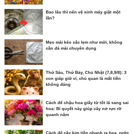
Bao lâu thì nên vệ sinh máy giặt một
lần?
Mẹo mài kéo sắc lẹm như mới, không
cần đá mài chuyên dụng
Thứ Sáu, Thứ Bảy, Chủ Nhật (7,8,9/8): 3
con giáp giữ ví, chủ quan là mất tiền
không đáng
Cách để chậu hoa giấy từ tốt lá sang sai
hoa: Bí quyết này giúp cây nở rực rỡ
quanh năm
Cách để cây kim tiền nhanh ra hoa, rước