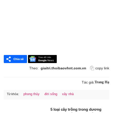
Theo:
giaitri.thoibaovhnt.com.vn
copy link
Tác giả:
Trang Hạ
phong thủy
đời sống
xây nhà
Từ khóa:
5 loại cây trồng trong dương