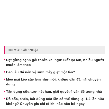
TIN MỚI CẬP NHẬT
Đặt gừng cạnh gối trước khi ngủ: Biết lợi ích, nhiều người
muốn làm theo
Bao lâu thì nên vệ sinh máy giặt một lần?
Mẹo mài kéo sắc lẹm như mới, không cần đá mài chuyên
dụng
Tận dụng sữa tươi hết hạn, giải quyết 4 vấn đề trong nhà
Đồ cốc, chén, bát dùng một lần có thể dùng lại 1-2 lần nữa
không? Chuyên gia chỉ rõ khi nào nên bỏ ngay