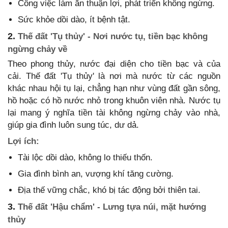
Công việc làm ăn thuận lợi, phát triển không ngừng.
Sức khỏe dồi dào, ít bệnh tật.
2.
Thế đất 'Tụ thủy' - Nơi nước tụ, tiền bạc không
ngừng chảy về
Theo phong thủy, nước đại diện cho tiền bạc và của
cải. Thế đất 'Tụ thủy' là nơi mà nước từ các nguồn
khác nhau hội tụ lại, chẳng hạn như vùng đất gần sông,
hồ hoặc có hồ nước nhỏ trong khuôn viên nhà. Nước tụ
lại mang ý nghĩa tiền tài không ngừng chảy vào nhà,
giúp gia đình luôn sung túc, dư dả.
Lợi ích:
Tài lộc dồi dào, không lo thiếu thốn.
Gia đình bình an, vượng khí tăng cường.
Địa thế vững chắc, khó bị tác động bởi thiên tai.
3.
Thế đất 'Hậu chẩm' - Lưng tựa núi, mặt hướng
thủy