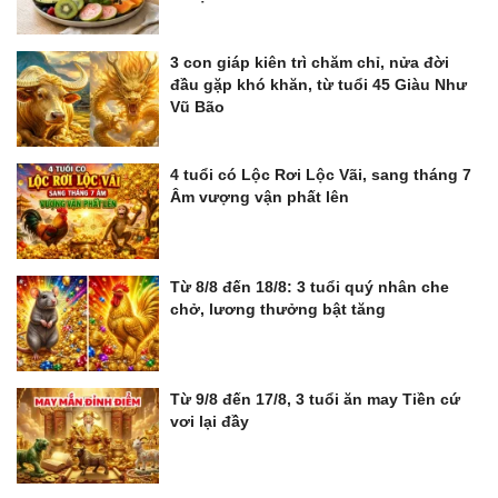
3 con giáp kiên trì chăm chỉ, nửa đời
đầu gặp khó khăn, từ tuổi 45 Giàu Như
Vũ Bão
4 tuổi có Lộc Rơi Lộc Vãi, sang tháng 7
Âm vượng vận phất lên
Từ 8/8 đến 18/8: 3 tuổi quý nhân che
chở, lương thưởng bật tăng
Từ 9/8 đến 17/8, 3 tuổi ăn may Tiền cứ
vơi lại đầy