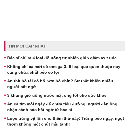
TIN MỚI CẬP NHẬT
Bác sĩ chỉ ra 4 loại đồ uống tự nhiên giúp giảm axit uric
Không chỉ cá mới có omega-3: 9 loại quả quen thuộc này
cũng chứa chất béo có lợi
Ăn thịt bò tái có bổ hơn bò chín? Sự thật khiến nhiều
người bất ngờ
3 khung giờ uống nước mật ong tốt cho sức khỏe
Ăn cà tím mỗi ngày để chữa tiểu đường, người đàn ông
nhận cảnh báo bất ngờ từ bác sĩ
Luộc trứng vịt lộn cho thêm thứ này: Trứng béo ngậy, ngọt
thơm không một chút mùi tanh!