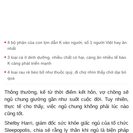
4 bộ phận của con lợn dẫn K vào người, số 1 người Việt hay ăn
nhất
3 loại cá ít dinh dưỡng, nhiều chất có hại, càng ăn nhiều tế bào
K càng phát triển mạnh
4 loại rau rẻ bèo bổ như thuốc quý, đi chợ nhìn thấy chớ dại bỏ
qua
Thông thường, kể từ thời điểm kết hôn, vợ chồng sẽ
ngủ chung giường gần như suốt cuộc đời. Tuy nhiên,
thực tế cho thấy, việc ngủ chung không phải lúc nào
cũng tốt.
Shelby Harri, giám đốc sức khỏe giấc ngủ của tổ chức
Sleepopolis, chia sẻ rằng ly thân khi ngủ là biện pháp