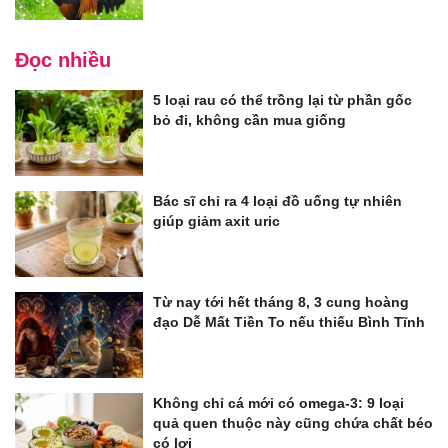
Đọc nhiều
5 loại rau có thể trồng lại từ phần gốc
bỏ đi, không cần mua giống
Bác sĩ chỉ ra 4 loại đồ uống tự nhiên
giúp giảm axit uric
Từ nay tới hết tháng 8, 3 cung hoàng
đạo Dễ Mất Tiền To nếu thiếu Bình Tĩnh
Không chỉ cá mới có omega-3: 9 loại
quả quen thuộc này cũng chứa chất béo
có lợi