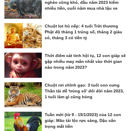
nghèo cũng khó, đầu năm 2023 kiếm
nhiều tiền, cuối năm mua nhà tậu xe
Chuột lọt hũ nếp: 4 tuổi Trời thương
Phật độ tháng 1 trúng số, tháng 2 giàu
có, tháng 3 có tiền tỷ
Thời điểm cát tinh hội tụ, 12 con giáp sẽ
gặp nhiều may mắn nhất vào thời gian
nào trong năm 2023?
Chuột rơi chĩnh gạo: 3 tuổi con cưng
Thần tài dễ 'trúng số' đổi đời năm 2023,
1 tuổi làm gì cũng hỏng
Tuần mới (từ 9 - 15/1/2023) của 12 con
giáp: Mão tài lộc rực sáng, Dậu cẩn
trọng mất tiền