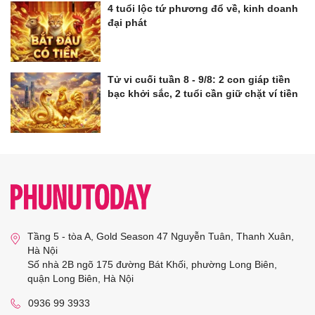
4 tuổi lộc tứ phương đổ về, kinh doanh
đại phát
Tử vi cuối tuần 8 - 9/8: 2 con giáp tiền
bạc khởi sắc, 2 tuổi cần giữ chặt ví tiền
Tầng 5 - tòa A, Gold Season 47 Nguyễn Tuân, Thanh Xuân,
Hà Nội
Số nhà 2B ngõ 175 đường Bát Khối, phường Long Biên,
quận Long Biên, Hà Nội
0936 99 3933