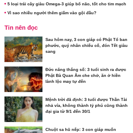
5 loại trái cây giàu Omega-3 giúp bổ não, tốt cho tim mạch
Vì sao nhiều người thêm giấm vào gội đầu?
Tin nên đọc
Sau hôm nay, 3 con giáp có Phật Tổ ban
phước, quý nhân chiếu cố, đón Tết giàu
sang
Đức năng thắng số: 3 tuổi sinh ra được
Phật Bà Quan Âm che chở, ăn ở hiền
lành lộc may tự đến
Mệnh trời đã định: 3 tuổi được Thần Tài
nhả vía, không thành tỷ phú cũng thành
đại gia từ 9/1 đến 30/1
Chuột sa hũ nếp: 3 con giáp muốn