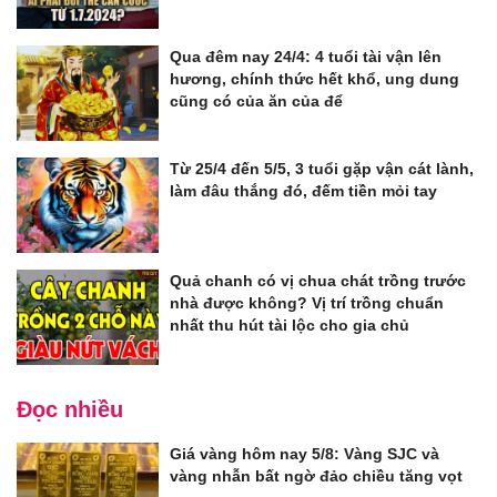
Qua đêm nay 24/4: 4 tuổi tài vận lên
hương, chính thức hết khổ, ung dung
cũng có của ăn của để
Từ 25/4 đến 5/5, 3 tuổi gặp vận cát lành,
làm đâu thắng đó, đếm tiền mỏi tay
Quả chanh có vị chua chát trồng trước
nhà được không? Vị trí trồng chuẩn
nhất thu hút tài lộc cho gia chủ
Đọc nhiều
Giá vàng hôm nay 5/8: Vàng SJC và
vàng nhẫn bất ngờ đảo chiều tăng vọt