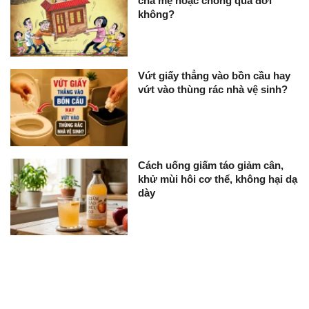
cha mẹ hoặc chồng qua đời
không?
Vứt giấy thẳng vào bồn cầu hay
vứt vào thùng rác nhà vệ sinh?
Cách uống giấm táo giảm cân,
khử mùi hôi cơ thể, không hại dạ
dày