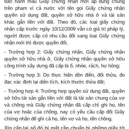
ban hành mẫu Giấy chứng nhận mới áp dụng chung
trên phạm vi cả nước với tên gọi Giấy chứng nhận
quyền sử dụng đất, quyền sở hữu nhà ở và tài sản
khác gắn liền với đất. Theo đó, các loại giấy chứng
nhận cấp trước ngày 10/12/2009 vẫn có giá trị pháp lý,
người được cấp có nhu cầu đổi sang loại Giấy chứng
nhận mới thì được quyền đổi.
- Trường hợp 2: Giấy chứng nhận, Giấy chứng nhận
quyền sở hữu nhà ở, Giấy chứng nhận quyền sở hữu
công trình xây dựng đã cấp bị ố, nhòe, rách, hư hỏng;
- Trường hợp 3: Do thực hiện dồn điền, đổi thửa, đo
đạc xác định lại diện tích, kích thước thửa đất;
- Trường hợp 4: Trường hợp quyền sử dụng đất, quyền
sở hữu tài sản gắn liền với đất là tài sản chung của vợ
và chồng mà Giấy chứng nhận đã cấp chỉ ghi họ, tên
của vợ hoặc của chồng, nay có yêu cầu cấp đổi Giấy
chứng nhận để ghi cả họ, tên vợ và họ, tên chồng.
Xin cấp lại sổ đỏ bị mất cần chuẩn bị những giấy tờ