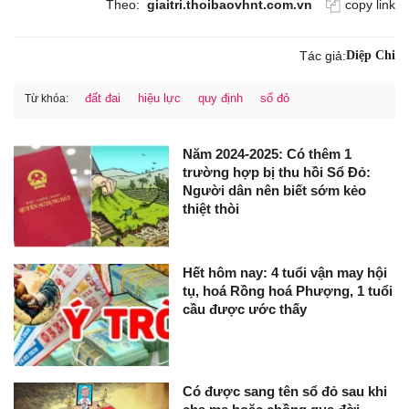
Theo:
giaitri.thoibaovhnt.com.vn
copy link
Tác giả:
Diệp Chi
đất đai
hiệu lực
quy định
sổ đỏ
Từ khóa:
Năm 2024-2025: Có thêm 1
trường hợp bị thu hồi Sổ Đỏ:
Người dân nên biết sớm kẻo
thiệt thòi
Hết hôm nay: 4 tuổi vận may hội
tụ, hoá Rồng hoá Phượng, 1 tuổi
cầu được ước thấy
Có được sang tên sổ đỏ sau khi