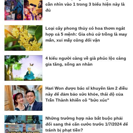
cần nhìn vào 1 trong 3 biểu hiện này là
đủ
Loại cây phong thủy có hoa thơm ngát
hợp cả 5 mệnh: Gia chủ cứ trồng là may
mắn, xui mấy cũng đổi vận
4 kiểu người càng về già phúc lộc càng
gia tăng, sống an nhàn
Hari Won được bác sĩ khuyên làm 2 điều
này để đảm bảo sức khỏe, thái độ của
Trấn Thành khiến cô "bức xúc"
Những trường hợp nào bắt buộc phải
đổi sang thẻ căn cước trước 1/7/2024 để
tránh bị phạt tiền?