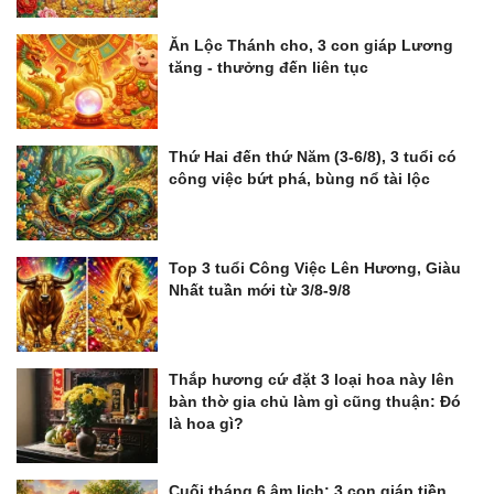
Ăn Lộc Thánh cho, 3 con giáp Lương
tăng - thưởng đến liên tục
Thứ Hai đến thứ Năm (3-6/8), 3 tuổi có
công việc bứt phá, bùng nổ tài lộc
Top 3 tuổi Công Việc Lên Hương, Giàu
Nhất tuần mới từ 3/8-9/8
Thắp hương cứ đặt 3 loại hoa này lên
bàn thờ gia chủ làm gì cũng thuận: Đó
là hoa gì?
Cuối tháng 6 âm lịch: 3 con giáp tiền