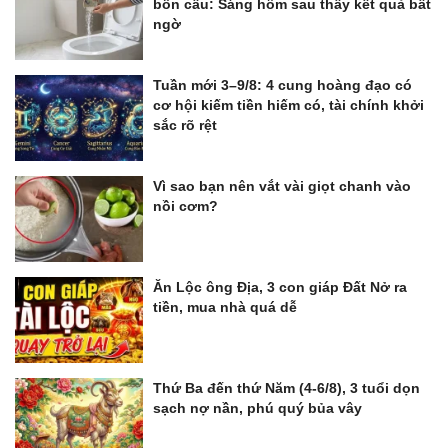
bồn cầu: Sáng hôm sau thấy kết quả bất
ngờ
Tuần mới 3–9/8: 4 cung hoàng đạo có
cơ hội kiếm tiền hiếm có, tài chính khởi
sắc rõ rệt
Vì sao bạn nên vắt vài giọt chanh vào
nồi cơm?
Ăn Lộc ông Địa, 3 con giáp Đất Nở ra
tiền, mua nhà quá dễ
Thứ Ba đến thứ Năm (4-6/8), 3 tuổi dọn
sạch nợ nần, phú quý bủa vây