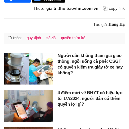
Theo:
giaitri.thoibaovhnt.com.vn
copy link
Tác giả:
Trang Hạ
quy định
sổ đỏ
quyền thừa kế
Từ khóa:
Người dân không tham gia giao
thông, ngồi uống cà phê: CSGT
có quyền kiểm tra giấy tờ xe hay
không?
4 điểm mới về BHYT có hiệu lực
từ 1/7/2024, người dân có thêm
quyền lợi gì?