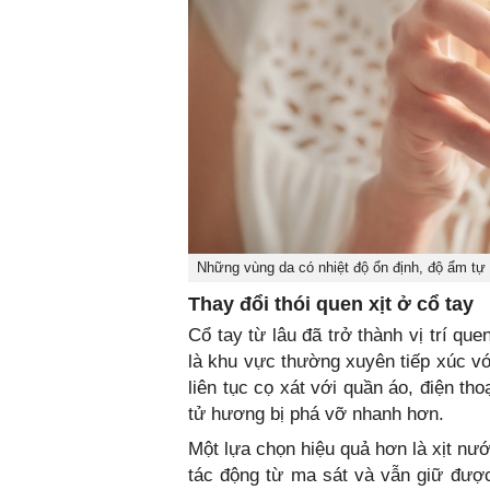
Những vùng da có nhiệt độ ổn định, độ ẩm tự 
Thay đổi thói quen xịt ở cổ tay
Cổ tay từ lâu đã trở thành vị trí q
là khu vực thường xuyên tiếp xúc vớ
liên tục cọ xát với quần áo, điện th
tử hương bị phá vỡ nhanh hơn.
Một lựa chọn hiệu quả hơn là xịt nư
tác động từ ma sát và vẫn giữ đượ