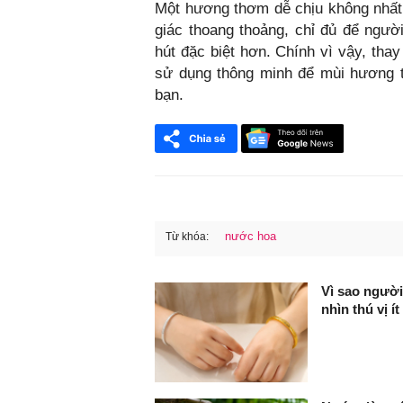
Một hương thơm dễ chịu không nhất 
giác thoang thoảng, chỉ đủ để ngườ
hút đặc biệt hơn. Chính vì vậy, thay
sử dụng thông minh để mùi hương t
bạn.
nước hoa
Từ khóa:
FaceBook
Vì sao người
nhìn thú vị í