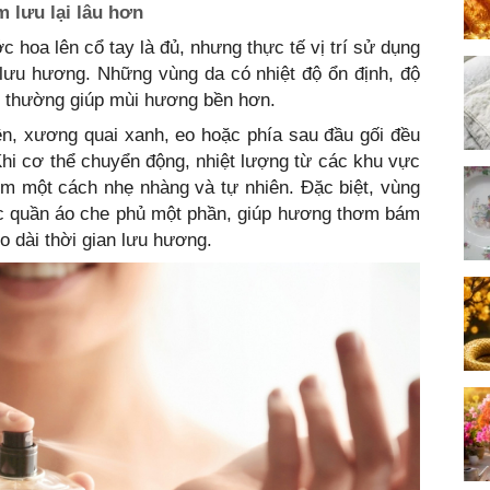
m lưu lại lâu hơn
c hoa lên cổ tay là đủ, nhưng thực tế vị trí sử dụng
lưu hương. Những vùng da có nhiệt độ ổn định, độ
át thường giúp mùi hương bền hơn.
rên, xương quai xanh, eo hoặc phía sau đầu gối đều
hi cơ thể chuyển động, nhiệt lượng từ các khu vực
m một cách nhẹ nhàng và tự nhiên. Đặc biệt, vùng
ợc quần áo che phủ một phần, giúp hương thơm bám
éo dài thời gian lưu hương.