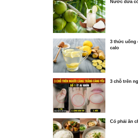
Nước dừa có 
3 thức uống 
calo
3 chỗ trên ng
Có phải ăn c