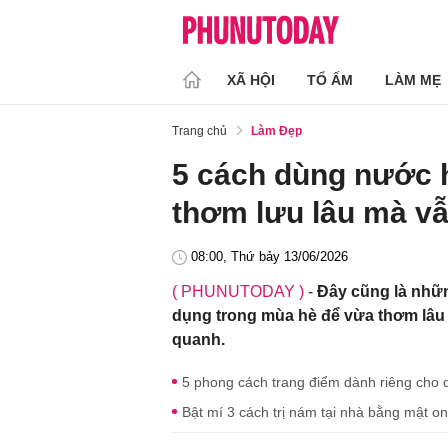
XÃ HỘI
TỔ ẤM
LÀM MẸ
Trang chủ
Làm Đẹp
5 cách dùng nước 
thơm lưu lâu mà vẫ
08:00, Thứ bảy 13/06/2026
( PHUNUTODAY )
-
Đây cũng là nhữ
dụng trong mùa hè để vừa thơm lâu
quanh.
5 phong cách trang điểm dành riêng cho d
Bật mí 3 cách trị nám tại nhà bằng mật on