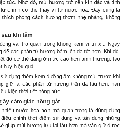
lập tức. Nhờ đó, mùi hương trở nên kín đáo và tinh
 từ chính cơ thể thay vì từ nước hoa. Đây cũng là
 thích phong cách hương thơm nhẹ nhàng, không
 sau khi tắm
ng vai trò quan trọng không kém vị trí xịt. Ngay
g để các phân tử hương bám lên da tốt hơn. Khi đó,
iệt độ cơ thể đang ở mức cao hơn bình thường, tạo
t huy hiệu quả.
ể sử dụng thêm kem dưỡng ẩm không mùi trước khi
p giữ lại các phân tử hương trên da lâu hơn, hạn
ều kiện thời tiết nóng bức.
gây cảm giác nồng gắt
 nhiều nước hoa hơn mà quan trọng là dùng đúng
, điều chỉnh thời điểm sử dụng và tận dụng những
sẽ giúp mùi hương lưu lại lâu hơn mà vẫn giữ được