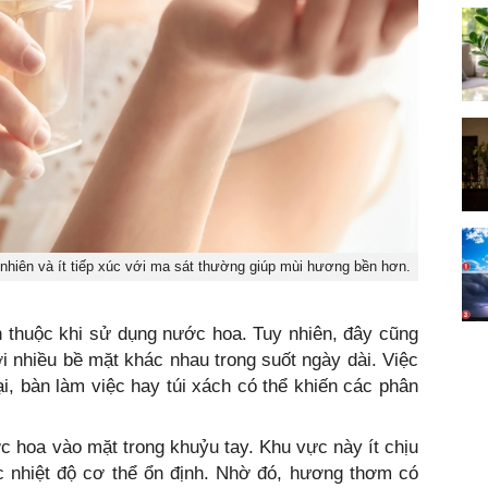
nhiên và ít tiếp xúc với ma sát thường giúp mùi hương bền hơn.
uen thuộc khi sử dụng nước hoa. Tuy nhiên, đây cũng
i nhiều bề mặt khác nhau trong suốt ngày dài. Việc
oại, bàn làm việc hay túi xách có thể khiến các phân
ớc hoa vào mặt trong khuỷu tay. Khu vực này ít chịu
c nhiệt độ cơ thể ổn định. Nhờ đó, hương thơm có