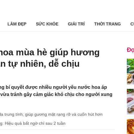
LÀM ĐẸP
SỨC KHỎE
GIẢI TRÍ
THỜI TRANG
C
Đọ
hoa mùa hè giúp hương
n tự nhiên, dễ chịu
ng bí quyết được nhiều người yêu nước hoa áp
 vừa tránh gây cảm giác khó chịu cho người xung
a trung tính, giúp gương mặt rạng rỡ và cuốn hút hơn
g: Hiệu quả bất ngờ chỉ sau 2 tuần