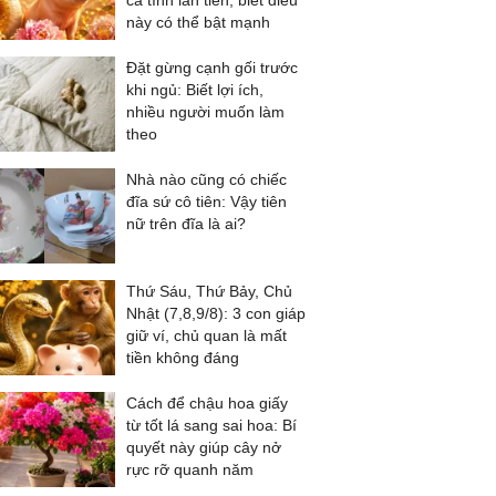
cả tình lẫn tiền, biết điều
này có thể bật mạnh
Đặt gừng cạnh gối trước
khi ngủ: Biết lợi ích,
nhiều người muốn làm
theo
Nhà nào cũng có chiếc
đĩa sứ cô tiên: Vậy tiên
nữ trên đĩa là ai?
Thứ Sáu, Thứ Bảy, Chủ
Nhật (7,8,9/8): 3 con giáp
giữ ví, chủ quan là mất
tiền không đáng
Cách để chậu hoa giấy
từ tốt lá sang sai hoa: Bí
quyết này giúp cây nở
rực rỡ quanh năm