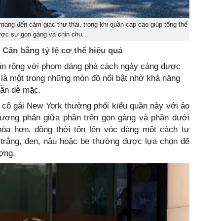
ang đến cảm giác thư thái, trong khi quần cạp cao giúp tổng thể
ược sự gọn gàng và chỉn chu.
Cân bằng tỷ lệ cơ thể hiệu quả
uần rộng với phom dáng phá cách ngày càng được
 là một trong những món đồ nổi bật nhờ khả năng
vẫn dễ mặc.
 cô gái New York thường phối kiểu quần này với áo
tương phản giữa phần trên gọn gàng và phần dưới
 hòa hơn, đồng thời tôn lên vóc dáng một cách tự
 trắng, đen, nâu hoặc be thường được lựa chọn để
ượng.