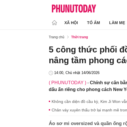
XÃ HỘI
TỔ ẤM
LÀM MẸ
Trang chủ
Thời trang
5 công thức phối đ
nâng tầm phong cá
14:00, Chủ nhật 14/06/2026
( PHUNUTODAY )
-
Chính sự cân bằn
dấu ấn riêng cho phong cách New Yo
Không cần diện đồ cầu kỳ, Kim Ji Won vẫn 
Chân váy xuyên thấu trở lại mạnh mẽ tron
Áo sơ mi oversized và quần ống r