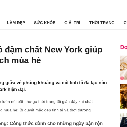
LÀM ĐẸP
SỨC KHỎE
GIẢI TRÍ
THỜI TRANG
C
Đọ
ồ đậm chất New York giúp
ch mùa hè
g giữa vẻ phóng khoáng và nét tinh tế đã tạo nên
rk hiện đại.
luôn nổi bật nhờ gu thời trang tối giản đầy khí chất
g mùa hè: Bí quyết mặc đẹp tinh tế và thời thượng
ộng: Công thức dành cho những ngày bận rộn