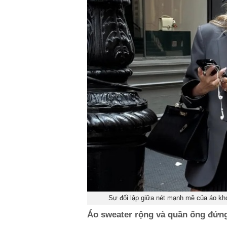
Sự đối lập giữa nét mạnh mẽ của áo kh
Áo sweater rộng và quần ống đứn