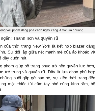
 rộng với phom dáng phá cách ngày càng được ưa chuộng.
 ngắn: Thanh lịch và quyến rũ
n của thời trang New York là kết hợp blazer dáng
ính. Sự đối lập giữa nét mạnh mẽ của áo khoác và
ể đầy cuốn hút.
g phom giúp bộ trang phục trở nên quyền lực hơn,
ác trẻ trung và quyến rũ. Đây là lựa chọn phù hợp
những buổi gặp gỡ bạn bè, sự kiện thời trang đến
sung một chiếc túi cầm tay nhỏ cùng kính râm, bộ
t.