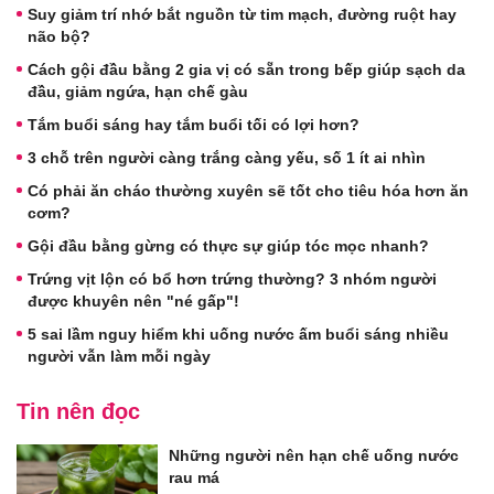
Suy giảm trí nhớ bắt nguồn từ tim mạch, đường ruột hay
não bộ?
Cách gội đầu bằng 2 gia vị có sẵn trong bếp giúp sạch da
đầu, giảm ngứa, hạn chế gàu
Tắm buổi sáng hay tắm buổi tối có lợi hơn?
3 chỗ trên người càng trắng càng yếu, số 1 ít ai nhìn
Có phải ăn cháo thường xuyên sẽ tốt cho tiêu hóa hơn ăn
cơm?
Gội đầu bằng gừng có thực sự giúp tóc mọc nhanh?
Trứng vịt lộn có bổ hơn trứng thường? 3 nhóm người
được khuyên nên "né gấp"!
5 sai lầm nguy hiểm khi uống nước ấm buổi sáng nhiều
người vẫn làm mỗi ngày
Tin nên đọc
Những người nên hạn chế uống nước
rau má