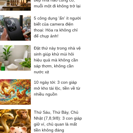
bếp nhà nào cũng có,
muỗi một đi không trở lại
5 công dụng 'ẩn' ít người
biết của camera điện
thoại: Hóa ra không chỉ
để chụp ảnh!
Đặt thứ này trong nhà vệ
sinh giúp khử mùi hôi
hiệu quả mà không cần
sáp thơm, không cần
nước xịt
10 ngày tới: 3 con giáp
mở kho tài lộc, tiền về từ
nhiều nguồn
Thứ Sáu, Thứ Bảy, Chủ
Nhật (7,8,9/8): 3 con giáp
giữ ví, chủ quan là mất
tiền không đáng