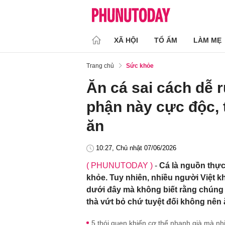
XÃ HỘI
TỔ ẤM
LÀM MẸ
Trang chủ
Sức khỏe
Ăn cá sai cách dễ 
phận này cực độc, 
ăn
10:27, Chủ nhật 07/06/2026
( PHUNUTODAY )
-
Cá là nguồn thực
khỏe. Tuy nhiên, nhiều người Việt kh
dưới đây mà không biết rằng chúng l
thà vứt bỏ chứ tuyệt đối không nên 
5 thói quen khiến cơ thể nhanh già mà n