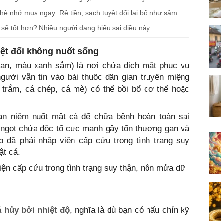
hè nhớ mua ngay: Rẻ tiền, sạch tuyệt đối lại bổ như sâm
sẽ tốt hơn? Nhiều người đang hiểu sai điều này
uyệt đối không nuốt sống
 gan, màu xanh sẫm) là nơi chứa dịch mật phục vụ
người vẫn tin vào bài thuốc dân gian truyền miệng
 trắm, cá chép, cá mè) có thể bồi bổ cơ thể hoặc
n niệm nuốt mật cá để chữa bệnh hoàn toàn sai
 ngọt chứa độc tố cực mạnh gây tổn thương gan và
p đã phải nhập viện cấp cứu trong tình trạng suy
ật cá.
iện cấp cứu trong tình trạng suy thận, nôn mửa dữ
 hủy bởi nhiệt độ
, nghĩa là dù bạn có nấu chín kỹ