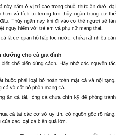
 này nằm ở vị trí cao trong chuỗi thức ăn dưới đại
hơn và tích tụ lượng lớn thủy ngân trong cơ thể
g đầu. Thủy ngân này khi đi vào cơ thể người sẽ tàn
iệt nguy hiểm với trẻ em và phụ nữ mang thai.
á là cơ quan hô hấp lọc nước, chứa rất nhiều cặn
h dưỡng cho cả gia đình
 biết chế biến đúng cách. Hãy nhớ các nguyên tắc
t buộc phải loại bỏ hoàn toàn mật cá và nội tạng.
g cá và cắt bỏ phần mang cá.
ng ăn cá tái, lòng cá chưa chín kỹ để phòng tránh
ua cá tại các cơ sở uy tín, có nguồn gốc rõ ràng.
của các loại cá biển quá lớn.