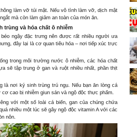
không làm vỡ túi mật. Nếu vô tình làm vỡ, dịch mật
 ngắt mà còn làm giảm an toàn của món ăn.
inh trùng và hóa chất ô nhiễm
vị béo ngậy đặc trưng nên được rất nhiều người ưa
ng, đây lại là cơ quan tiêu hóa – nơi tiếp xúc trực
ng trong môi trường nước ô nhiễm, các hóa chất
ựa sẽ tập trung ở gan và ruột nhiều nhất, phần thịt
g là nơi ký sinh trùng trú ngụ. Nếu bạn ăn lòng cá
uy cơ cao bị nhiễm giun sán và ngộ độc thực phẩm.
êng với một số loài cá biển, gan của chúng chứa
quá nhiều một lúc sẽ gây ngộ độc vitamin A với các
ồn nôn.