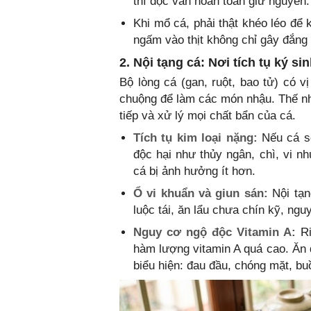
thì độc vẫn hoàn toàn giữ nguyên.
Khi mổ cá, phải thật khéo léo để 
ngấm vào thịt không chỉ gây đắng
2. Nội tạng cá: Nơi tích tụ ký s
Bộ lòng cá (gan, ruột, bao tử) có 
chuộng để làm các món nhậu. Thế như
tiếp và xử lý mọi chất bẩn của cá.
Tích tụ kim loại nặng:
Nếu cá số
độc hại như thủy ngân, chì, vi nh
cá bị ảnh hưởng ít hơn.
Ổ vi khuẩn và giun sán:
Nội tạn
luộc tái, ăn lẩu chưa chín kỹ, ng
Nguy cơ ngộ độc Vitamin A:
Ri
hàm lượng vitamin A quá cao. Ăn 
biểu hiện: đau đầu, chóng mặt, bu