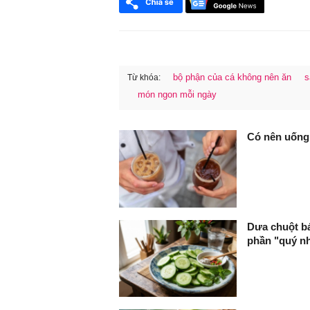
bộ phận của cá không nên ăn
s
Từ khóa:
món ngon mỗi ngày
FaceBook
Có nên uống
Dưa chuột bá
phần "quý n