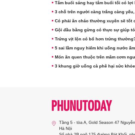
Tắm buổi sáng hay tắm buổi tối có lợi
3 chỗ trên người càng trắng càng yếu, s
Có phải ăn cháo thường xuyên sẽ tốt 
Gội đầu bằng gừng có thực sự giúp t
Trứng vịt lộn có bổ hơn trứng thườn
5 sai lầm nguy hiểm khi uống nước ấm
Món ăn quen thuộc trên mâm cơm ngườ
3 khung giờ uống cà phê hại sức khỏe
Tầng 5 - tòa A, Gold Season 47 Nguyễ
Hà Nội
Số nhà 2B ngõ 175 đường Bát Khối, ph