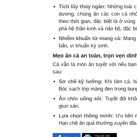
Tích lũy thủy ngân:
Những loài cá
dương, chúng ăn các con cá nhỏ 
theo thời gian, đặc biệt là ở vùn
phá hệ thần kinh và não bộ, đặc b
Nhiễm khuẩn từ mang cá:
Mang c
bẩn, vi khuẩn ký sinh.
Mẹo ăn cá an toàn, trọn vẹn din
Cá vẫn là món ăn tuyệt vời nếu bạn
sau:
Sơ chế kỹ lưỡng:
Khi làm cá, bắ
Bóc sạch lớp màng đen trong bụn
Ăn chín uống sôi:
Tuyệt đối khô
giun sán.
Lựa chọn thông minh:
Ưu tiên m
Hạn chế ăn quá thường xuyên đầu 