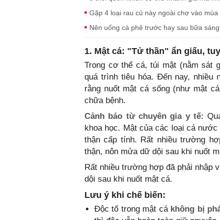
Gặp 4 loại rau củ này ngoài chợ vào mùa 
Nên uống cà phê trước hay sau bữa sáng 
1. Mật cá: "Tử thần" ẩn giấu, t
Trong cơ thể cá, túi mật (nằm sát
quá trình tiêu hóa. Đến nay, nhiều 
rằng nuốt mật cá sống (như mật cá
chữa bệnh.
Cảnh báo từ chuyên gia y tế:
Qua
khoa học. Mật của các loại cá nước
thận cấp tính. Rất nhiều trường hợ
thận, nôn mửa dữ dội sau khi nuốt m
Rất nhiều trường hợp đã phải nhập v
dội sau khi nuốt mật cá.
Lưu ý khi chế biến:
Độc tố trong mật cá
không bị phá