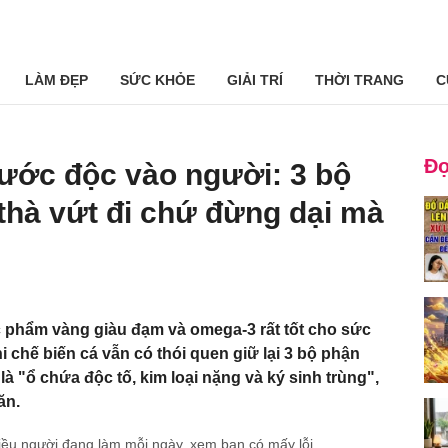
LÀM ĐẸP
SỨC KHỎE
GIẢI TRÍ
THỜI TRANG
C
Đọ
rước độc vào người: 3 bộ
thà vứt đi chứ đừng dại mà
 phẩm vàng giàu đạm và omega-3 rất tốt cho sức
i chế biến cá vẫn có thói quen giữ lại 3 bộ phận
à "ổ chứa độc tố, kim loại nặng và ký sinh trùng",
ăn.
hiều người đang làm mỗi ngày, xem bạn có mấy lỗi