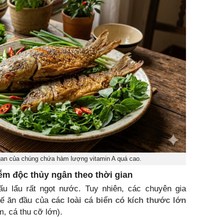
 gan của chúng chứa hàm lượng vitamin A quá cao.
ễm độc thủy ngân theo thời gian
u lẩu rất ngọt nước. Tuy nhiên, các chuyên gia
hế ăn đầu của
các loài cá biển có kích thước lớn
, cá thu cỡ lớn).