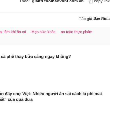
Theo:
giaitri.thoibaovhnt.com.vn
copy link
Tác giả:
Bảo Ninh
ai lầm khi ăn cá
Mẹo sức khỏe
an toàn thực phẩm
 cà phê thay bữa sáng ngay không?
n đầy chợ Việt: Nhiều người ăn sai cách là phí mất
hất" của quả dưa