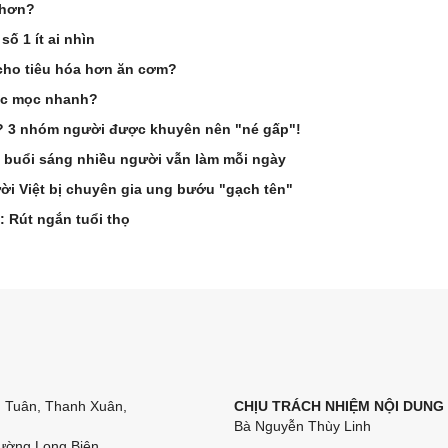
 hơn?
ố 1 ít ai nhìn
cho tiêu hóa hơn ăn cơm?
óc mọc nhanh?
g? 3 nhóm người được khuyên nên "né gấp"!
 buổi sáng nhiều người vẫn làm mỗi ngày
i Việt bị chuyên gia ung bướu "gạch tên"
: Rút ngắn tuổi thọ
n Tuân, Thanh Xuân,
CHỊU TRÁCH NHIỆM NỘI DUNG
Bà Nguyễn Thùy Linh
ường Long Biên,