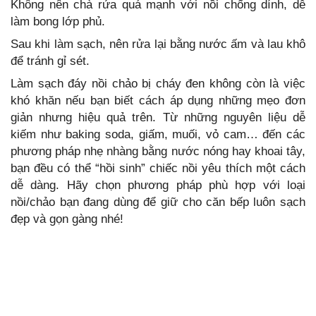
Không nên chà rửa quá mạnh với nồi chống dính, dễ
làm bong lớp phủ.
Sau khi làm sạch, nên rửa lại bằng nước ấm và lau khô
để tránh gỉ sét.
Làm sạch đáy nồi chảo bị cháy đen không còn là việc
khó khăn nếu bạn biết cách áp dụng những mẹo đơn
giản nhưng hiệu quả trên. Từ những nguyên liệu dễ
kiếm như baking soda, giấm, muối, vỏ cam… đến các
phương pháp nhẹ nhàng bằng nước nóng hay khoai tây,
bạn đều có thể “hồi sinh” chiếc nồi yêu thích một cách
dễ dàng. Hãy chọn phương pháp phù hợp với loại
nồi/chảo bạn đang dùng để giữ cho căn bếp luôn sạch
đẹp và gọn gàng nhé!