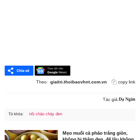
Theo:
giaitri.thoibaovhnt.com.vn
copy link
Tác giả:
Dạ Ngân
nồi chảo cháy đen
Từ khóa:
Mẹo muối cà pháo trắng giòn,
không bị thâm đen, để lâu không