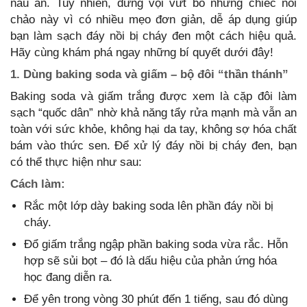
nấu ăn. Tuy nhiên, đừng vội vứt bỏ những chiếc nồi
chảo này vì có nhiều mẹo đơn giản, dễ áp dụng giúp
bạn làm sạch đáy nồi bị cháy đen một cách hiệu quả.
Hãy cùng khám phá ngay những bí quyết dưới đây!
1. Dùng baking soda và giấm – bộ đôi “thần thánh”
Baking soda và giấm trắng được xem là cặp đôi làm
sạch “quốc dân” nhờ khả năng tẩy rửa mạnh mà vẫn an
toàn với sức khỏe, không hại da tay, không sợ hóa chất
bám vào thức sen. Để xử lý đáy nồi bị cháy đen, bạn
có thể thực hiện như sau:
Cách làm:
Rắc một lớp dày baking soda lên phần đáy nồi bị
cháy.
Đổ giấm trắng ngập phần baking soda vừa rắc. Hỗn
hợp sẽ sủi bọt – đó là dấu hiệu của phản ứng hóa
học đang diễn ra.
Để yên trong vòng 30 phút đến 1 tiếng, sau đó dùng