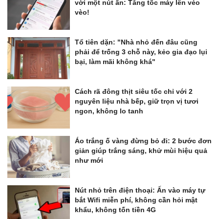
với một nút ấn: Tăng tốc máy lên vèo
vèo!
Tổ tiên dặn: "Nhà nhỏ đến đâu cũng
phải để trống 3 chỗ này, kẻo gia đạo lụi
bại, làm mãi không khá"
Cách rã đông thịt siêu tốc chỉ với 2
nguyên liệu nhà bếp, giữ trọn vị tươi
ngon, không lo tanh
Áo trắng ố vàng đừng bỏ đi: 2 bước đơn
giản giúp trắng sáng, khử mùi hiệu quả
như mới
Nút nhỏ trên điện thoại: Ấn vào máy tự
bắt Wifi miễn phí, không cần hỏi mật
khẩu, không tốn tiền 4G