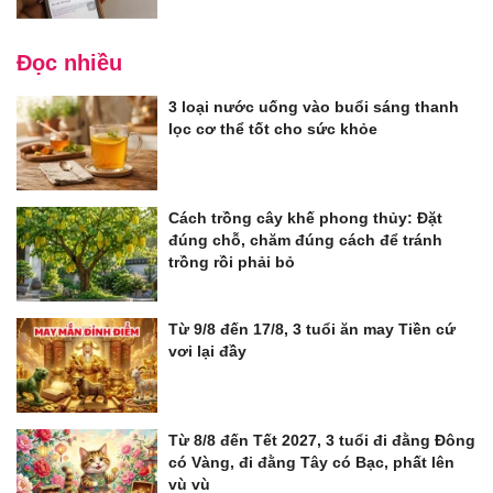
Đọc nhiều
3 loại nước uống vào buổi sáng thanh
lọc cơ thể tốt cho sức khỏe
Cách trồng cây khế phong thủy: Đặt
đúng chỗ, chăm đúng cách để tránh
trồng rồi phải bỏ
Từ 9/8 đến 17/8, 3 tuổi ăn may Tiền cứ
vơi lại đầy
Từ 8/8 đến Tết 2027, 3 tuổi đi đằng Đông
có Vàng, đi đằng Tây có Bạc, phất lên
vù vù