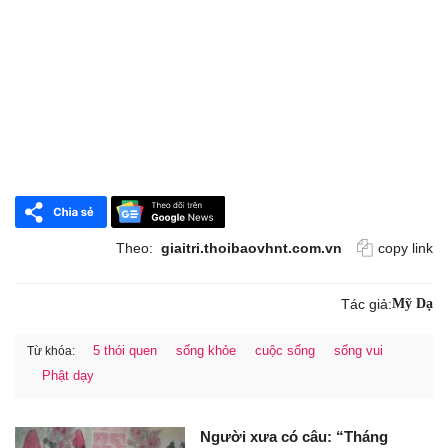
Theo:
giaitri.thoibaovhnt.com.vn
copy link
Tác giả:
Mỹ Dạ
5 thói quen
sống khỏe
cuộc sống
sống vui
Từ khóa:
Phật dạy
Người xưa có câu: “Tháng