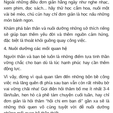
Ngoài những điều đơn giản hằng ngày như nghe nhạc,
xem phim, đọc sách... hãy thử học cắm hoa, nuôi một
vài bé mèo, chú cún hay chỉ đơn giản là học nấu những
món bánh ngon.
Khám phá bản thân và nuôi dưỡng những sở thích riêng
sẽ giúp bạn thêm yêu đời và thêm nguồn cảm hứng,
đặc biệt là thoát khỏi guồng quay công việc.
4. Nuôi dưỡng các mối quan hệ
Người thân và bạn bè luôn là những điểm tựa tinh thần
vững chắc cho bạn dù là lúc hạnh phúc hay cần thêm
động lực.
Vì vậy, đừng vì quá quan tâm đến những bộn bề công
việc mà lãng quên đi phía sau bạn vẫn còn rất nhiều bờ
vai vững chãi nha! Gọi điện hỏi thăm bố mẹ ít nhất 3-4
lần/tuần, hẹn hò cà phê tám chuyện cuối tuần, hay chỉ
đơn giản là hỏi thăm “hội chị em bạn dì” gần xa sẽ là
những thói quen vô cùng tuyệt vời đễ nuôi dưỡng