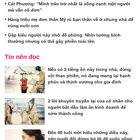
Cát Phượng: “Mình trăn trở nhất là sống cạnh một người
mà vẫn cô đơn”
Hàng triệu mẹ đơn thân Mỹ rủ bạn thân về ở chung nhà để
cùng nuôi con
Gặp kiểu người này nhớ đề phòng: Nhìn tưởng bình
thường nhưng có thể gây phiền toái lớn
Tin nên đọc
Nếu có 3 tiếng ồn này trong nhà, đừng
vội than phiền, nó đang mang lại hạnh
phúc và thịnh vượng cho gia đình
2 lời khuyên truyền lại của cổ nhân cho
người bắt đầu làm ăn kinh doanh để
sớm thành công
Đến 40 tuổi mới hiểu những điều này,
nên tuyệt đối đừng bỏ lỡ để cuộc sống