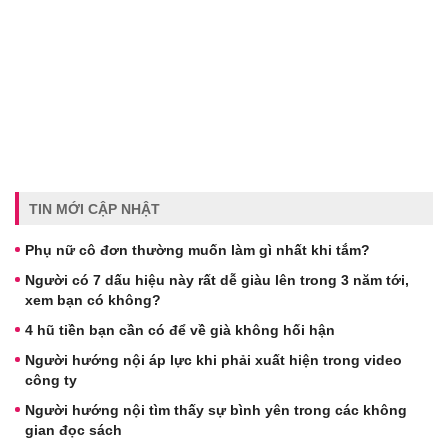
TIN MỚI CẬP NHẬT
Phụ nữ cô đơn thường muốn làm gì nhất khi tắm?
Người có 7 dấu hiệu này rất dễ giàu lên trong 3 năm tới,
xem bạn có không?
4 hũ tiền bạn cần có để về già không hối hận
Người hướng nội áp lực khi phải xuất hiện trong video
công ty
Người hướng nội tìm thấy sự bình yên trong các không
gian đọc sách