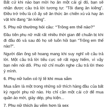
Bất cứ khi nào bạn mời họ ăn một cái gì đó, bạn sẽ
nhận được câu trả lời tương tự: "Tôi đang ăn kiêng”.
Điều trớ trêu là cô ấy sẽ ăn thức ăn chiên xù và hay ăn
vặt khi đang “ăn kiêng”.
5. Phụ nữ thường hỏi câu: “Trông em thế nào?”
Đầu tiên phụ nữ mất rất nhiều thời gian để chuẩn bị khi
đi đâu đó và sau đó họ sẽ luôn hỏi bạn “Trông em thế
nào?”.
Người đàn ông sẽ hoang mang khi suy nghĩ về câu trả
lời. Một câu trả lời tiêu cực sẽ rất nguy hiểm, vì vậy
bạn nên nói dối. Phụ nữ chỉ muốn nghe câu trả lời theo
ý mình.
6. Phụ nữ luôn có lý lẽ khi mua sắm
Mua sắm là một trong những sở thích hàng đầu của bất
kỳ người phụ nữ nào. Họ chỉ cần một cái cớ để mua
quần áo mới, giày dép, phụ kiện...
7. Phụ nữ thích âu yếm hơn là sex