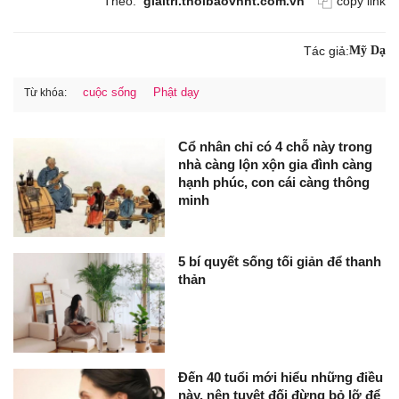
Theo:
giaitri.thoibaovhnt.com.vn
copy link
Tác giả:
Mỹ Dạ
cuộc sống
Phật dạy
Từ khóa:
Cổ nhân chỉ có 4 chỗ này trong
nhà càng lộn xộn gia đình càng
hạnh phúc, con cái càng thông
minh
5 bí quyết sống tối giản để thanh
thản
Đến 40 tuổi mới hiểu những điều
này, nên tuyệt đối đừng bỏ lỡ để