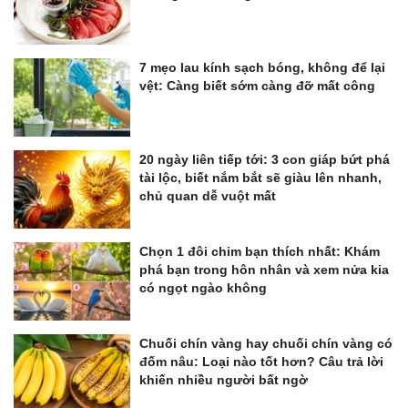
7 mẹo lau kính sạch bóng, không để lại
vệt: Càng biết sớm càng đỡ mất công
20 ngày liên tiếp tới: 3 con giáp bứt phá
tài lộc, biết nắm bắt sẽ giàu lên nhanh,
chủ quan dễ vuột mất
Chọn 1 đôi chim bạn thích nhất: Khám
phá bạn trong hôn nhân và xem nửa kia
có ngọt ngào không
Chuối chín vàng hay chuối chín vàng có
đốm nâu: Loại nào tốt hơn? Câu trả lời
khiến nhiều người bất ngờ