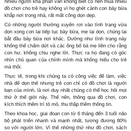
Nhiều người khá phân vân không biết có nên mua nhiều
đồ chơi cho trẻ hay không vì họ ghét cảnh con bày bừa
khắp nơi trong nhà, rất mất công dọn dẹp.
Có những người thường xuyên rơi vào tình trạng vừa
dọn xong con lại tiếp tục bày bừa, mẹ lại dọn, chúng lại
bắt đầu bày bừa nơi khác. Dường như tình trạng này
không thể chấm dứt và các ông bố bà mẹ liền cho rằng
con hư, không chịu nghe lời. Thực ra họ đang có góc
nhìn chủ quan của chính mình mà không hiểu cho trẻ
mà thôi.
Thực tế, trong khi chúng ta có công việc để làm, việc
nhà để dọn thế nhưng trẻ con chỉ có đồ chơi là người
bạn của mình, là nơi duy nhất chúng có thể học hỏi mọi
thứ ở thế giới này. Thế nên, thông qua đồ chơi, con
kích thích thêm trí tò mò, thu thập thêm thông tin.
Theo khoa học, giai đoạn con từ 6 tháng đến 3 tuổi não
bộ phát triển nhanh và mạnh nhất, tương đương 80%
so với người lớn. Vì thế những thứ như đồ chơi, sách