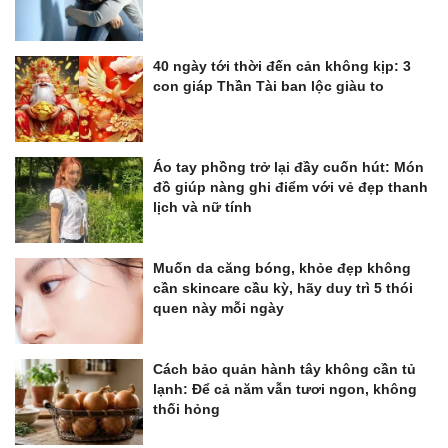
40 ngày tới thời đến cản không kịp: 3
con giáp Thần Tài ban lộc giàu to
Áo tay phồng trở lại đầy cuốn hút: Món
đồ giúp nàng ghi điểm với vẻ đẹp thanh
lịch và nữ tính
Muốn da căng bóng, khỏe đẹp không
cần skincare cầu kỳ, hãy duy trì 5 thói
quen này mỗi ngày
Cách bảo quản hành tây không cần tủ
lạnh: Để cả năm vẫn tươi ngon, không
thối hỏng