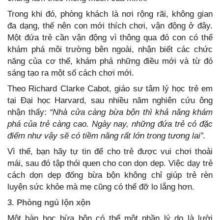
Trong khi đó, phòng khách là nơi rộng rãi, không gian
đa dạng, thế nên con mới thích chơi, vận động ở đây.
Một đứa trẻ cần vận động vì thông qua đó con có thể
khám phá môi trường bên ngoài, nhận biết các chức
năng của cơ thể, khám phá những điều mới và từ đó
sáng tạo ra một số cách chơi mới.
Theo Richard Clarke Cabot, giáo sư tâm lý học trẻ em
tại Đại học Harvard, sau nhiều năm nghiên cứu ông
nhận thấy:
“Nhà cửa càng bừa bộn thì khả năng khám
phá của trẻ càng cao. Ngày nay, những đứa trẻ có đặc
điểm như vậy sẽ có tiềm năng rất lớn trong tương lai”.
Vì thế, bạn hãy tự tin để cho trẻ được vui chơi thoải
mái, sau đó tập thói quen cho con dọn dẹp. Việc dạy trẻ
cách dọn dẹp đống bừa bộn không chỉ giúp trẻ rèn
luyện sức khỏe mà mẹ cũng có thể đỡ lo lắng hơn.
3. Phòng ngủ lộn xộn
Một bàn học bừa bộn có thể một phần lý do là lười