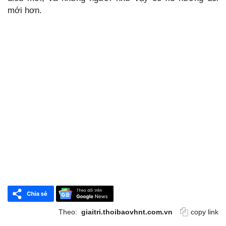
mới hơn.
Theo:
giaitri.thoibaovhnt.com.vn
copy link