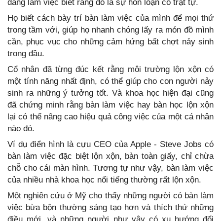
đang làm việc biết rằng đó là sự hỗn loạn có trật tự.
Họ biết cách bày trí bàn làm việc của mình để mọi thứ
trong tầm với, giúp họ nhanh chóng lấy ra món đồ mình
cần, phục vục cho những cảm hứng bất chợt nảy sinh
trong đầu.
Cổ nhân đã từng đúc kết rằng môi trường lộn xộn có
một tính năng nhất định, có thể giúp cho con người nảy
sinh ra những ý tưởng tốt. Và khoa học hiện đại cũng
đã chứng minh rằng bàn làm việc hay bàn học lộn xộn
lại có thể nâng cao hiệu quả công việc của một cá nhân
nào đó.
Ví dụ điển hình là cựu CEO của Apple - Steve Jobs có
bàn làm việc đặc biệt lộn xộn, bàn toàn giấy, chỉ chừa
chỗ cho cái màn hình. Tương tự như vậy, bàn làm việc
của nhiều nhà khoa học nổi tiếng thường rất lộn xộn.
Một nghiên cứu ở Mỹ cho thấy những người có bàn làm
việc bừa bộn thường sáng tạo hơn và thích thử những
điều mới, và những người như vậy có xu hướng đổi