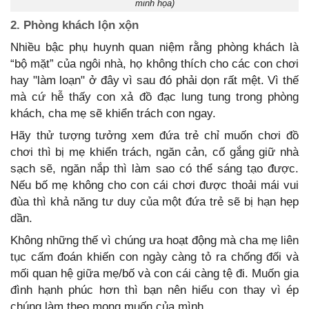
minh họa)
2. Phòng khách lộn xộn
Nhiều bậc phụ huynh quan niệm rằng phòng khách là
“bộ mặt” của ngôi nhà, họ không thích cho các con chơi
hay "làm loạn" ở đây vì sau đó phải dọn rất mệt. Vì thế
mà cứ hễ thấy con xả đồ đạc lung tung trong phòng
khách, cha mẹ sẽ khiển trách con ngay.
Hãy thử tượng tưởng xem đứa trẻ chỉ muốn chơi đồ
chơi thì bị mẹ khiển trách, ngăn cản, cố gắng giữ nhà
sạch sẽ, ngăn nắp thì làm sao có thể sáng tạo được.
Nếu bố mẹ không cho con cái chơi được thoải mái vui
đùa thì khả năng tư duy của một đứa trẻ sẽ bị hạn hẹp
dần.
Không những thế vì chúng ưa hoạt động mà cha mẹ liên
tục cấm đoán khiến con ngày càng tỏ ra chống đối và
mối quan hệ giữa mẹ/bố và con cái càng tệ đi. Muốn gia
đình hạnh phúc hơn thì bạn nên hiểu con thay vì ép
chúng làm theo mong muốn của mình.