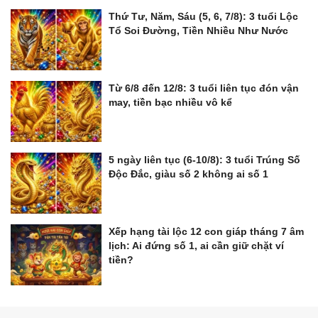
Thứ Tư, Năm, Sáu (5, 6, 7/8): 3 tuổi Lộc
Tổ Soi Đường, Tiền Nhiều Như Nước
Từ 6/8 đến 12/8: 3 tuổi liên tục đón vận
may, tiền bạc nhiều vô kể
5 ngày liên tục (6-10/8): 3 tuổi Trúng Số
Độc Đắc, giàu số 2 không ai số 1
Xếp hạng tài lộc 12 con giáp tháng 7 âm
lịch: Ai đứng số 1, ai cần giữ chặt ví
tiền?