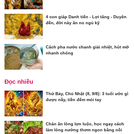
4 con giáp Danh tiến - Lợi tăng - Duyên
đến, đời này ăn no ngủ kỹ
Cách pha nước chanh giải nhiệt, hút mỡ
nhanh chóng
Đọc nhiều
Thứ Bảy, Chủ Nhật (8, 9/8): 3 tuổi ước gì
được nấy, tiền đếm mỏi tay
Chán ăn lòng lợn luộc, học ngay cách
làm lòng nướng thơm ngon bằng nồi