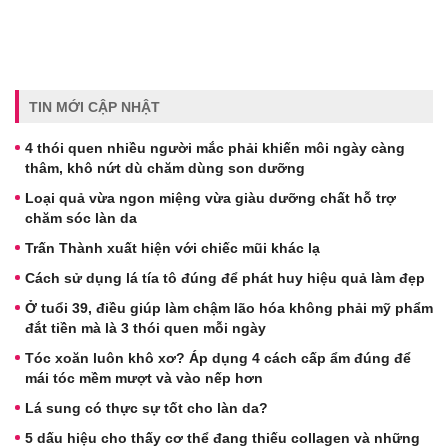
TIN MỚI CẬP NHẬT
4 thói quen nhiều người mắc phải khiến môi ngày càng
thâm, khô nứt dù chăm dùng son dưỡng
Loại quả vừa ngon miệng vừa giàu dưỡng chất hỗ trợ
chăm sóc làn da
Trấn Thành xuất hiện với chiếc mũi khác lạ
Cách sử dụng lá tía tô đúng để phát huy hiệu quả làm đẹp
Ở tuổi 39, điều giúp làm chậm lão hóa không phải mỹ phẩm
đắt tiền mà là 3 thói quen mỗi ngày
Tóc xoăn luôn khô xơ? Áp dụng 4 cách cấp ẩm đúng để
mái tóc mềm mượt và vào nếp hơn
Lá sung có thực sự tốt cho làn da?
5 dấu hiệu cho thấy cơ thể đang thiếu collagen và những