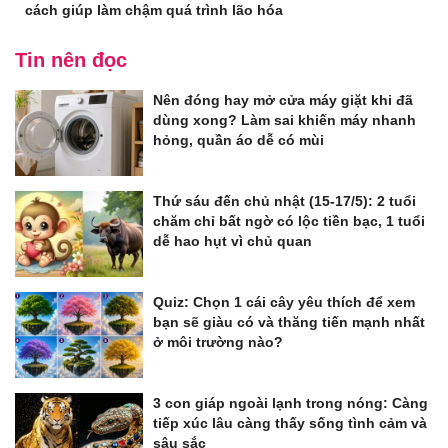
cách giúp làm chậm quá trình lão hóa
Tin nên đọc
Nên đóng hay mở cửa máy giặt khi đã
dùng xong? Làm sai khiến máy nhanh
hỏng, quần áo dễ có mùi
Thứ sáu đến chủ nhật (15-17/5): 2 tuổi
chăm chỉ bất ngờ có lộc tiền bạc, 1 tuổi
dễ hao hụt vì chủ quan
Quiz: Chọn 1 cái cây yêu thích để xem
bạn sẽ giàu có và thăng tiến mạnh nhất
ở môi trường nào?
3 con giáp ngoài lạnh trong nóng: Càng
tiếp xúc lâu càng thấy sống tình cảm và
sâu sắc