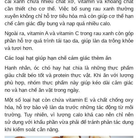
cải xanh chứa nhiều chất xơ, vitamin và khoáng chất
cần thiết cho cơ thể. Việc bổ sung rau xanh thường
xuyên không chỉ hỗ trợ tiêu hóa mà còn giúp cơ thể hạn
chế cảm giác đầy bụng và nạp quá nhiều calo.
Ngoài ra, vitamin A và vitamin C trong rau xanh còn góp
phần hỗ trợ quá trình tái tạo da, giúp làn da trông khỏe
và tươi hơn.
Các loại hạt giúp hạn chế cảm giác thèm ăn
Hạnh nhân, óc chó hay hạt chia là những thực phẩm
giàu chất béo tốt và protein thực vật. Khi ăn với lượng
phù hợp, nhóm thực phẩm này giúp kéo dài cảm giác
no và hạn chế ăn vặt trong ngày.
Một số loại hạt còn chứa vitamin E và chất chống oxy
hóa, hỗ trợ bảo vệ làn da trước những tác động từ môi
trường. Tuy nhiên, vì lượng calo khá cao nên chỉ nên
sử dụng với khẩu phần vừa phải để tránh phản tác dụng
khi kiểm soát cân nặng.