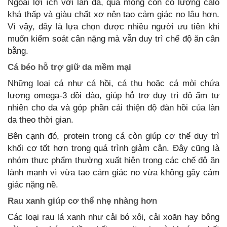
Ngoài lợi ích với làn da, quả mọng còn có lượng calo
khá thấp và giàu chất xơ nên tạo cảm giác no lâu hơn.
Vì vậy, đây là lựa chọn được nhiều người ưu tiên khi
muốn kiểm soát cân nặng mà vẫn duy trì chế độ ăn cân
bằng.
Cá béo hỗ trợ giữ da mềm mại
Những loại cá như cá hồi, cá thu hoặc cá mòi chứa
lượng omega-3 dồi dào, giúp hỗ trợ duy trì độ ẩm tự
nhiên cho da và góp phần cải thiện độ đàn hồi của làn
da theo thời gian.
Bên cạnh đó, protein trong cá còn giúp cơ thể duy trì
khối cơ tốt hơn trong quá trình giảm cân. Đây cũng là
nhóm thực phẩm thường xuất hiện trong các chế độ ăn
lành mạnh vì vừa tạo cảm giác no vừa không gây cảm
giác nặng nề.
Rau xanh giúp cơ thể nhẹ nhàng hơn
Các loại rau lá xanh như cải bó xôi, cải xoăn hay bông