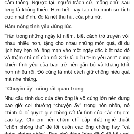
cảm thông. Ngược lại, người trách cứ, mắng chửi sau
lưng là không thiếu. Hơn hết, hãy tạo cho mình sự tích
cực nhất định, đó là nét thu hút của phụ nữ.
Hâm nóng tình yêu đúng lúc
Trân trọng những ngày kỉ niệm, biết cách trò truyện với
nhau nhiều hơn, tặng cho nhau những món quà, đi du
lịch hay hẹn hò lãng mạn vào một ngày đặc biệt nào đó
và thậm chí chỉ cần nói 3 từ kì diệu “Em yêu anh” cũng
khiến tình yêu của bạn trở nên gắn bó và khăng khít
hơn nhiều rồi. Đó cũng là một cách giữ chồng hiệu quả
mà nhẹ nhàng.
“Chuyện ấy” cũng rất quan trọng
Nhu cầu tình dục của đàn ông là vô cùng lớn nên đừng
bao giờ coi thường “chuyện ấy” trong hôn nhân, nó
chính là bí quyết giữ chồng rất tài tình của các chị em
cao tay. Chị em nên chăm chỉ cập nhật nghệ thuật
“chốn phòng the” để lôi cuốn các ông chồng hay “cả