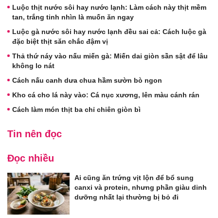
Luộc thịt nước sôi hay nước lạnh: Làm cách này thịt mềm
tan, trắng tinh nhìn là muốn ăn ngay
Luộc gà nước sôi hay nước lạnh đều sai cả: Cách luộc gà
đặc biệt thịt săn chắc đậm vị
Thả thứ náy vào nấu miến gà: Miến dai giòn sần sật để lâu
không lo nát
Cách nấu canh dưa chua hầm sườn bò ngon
Kho cá cho lá này vào: Cá nục xương, lên màu cánh rán
Cách làm món thịt ba chỉ chiên giòn bì
Tin nên đọc
Đọc nhiều
Ai cũng ăn trứng vịt lộn để bổ sung
canxi và protein, nhưng phần giàu dinh
dưỡng nhất lại thường bị bỏ đi