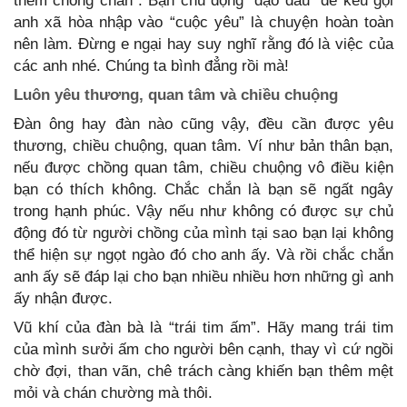
thèm chóng chán”. Bạn chủ động “dạo đầu” để kêu gọi
anh xã hòa nhập vào “cuộc yêu” là chuyện hoàn toàn
nên làm. Đừng e ngại hay suy nghĩ rằng đó là việc của
các anh nhé. Chúng ta bình đẳng rồi mà!
Luôn yêu thương, quan tâm và chiều chuộng
Đàn ông hay đàn nào cũng vậy, đều cần được yêu
thương, chiều chuộng, quan tâm. Ví như bản thân bạn,
nếu được chồng quan tâm, chiều chuộng vô điều kiện
bạn có thích không. Chắc chắn là bạn sẽ ngất ngây
trong hạnh phúc. Vậy nếu như không có được sự chủ
động đó từ người chồng của mình tại sao bạn lại không
thể hiện sự ngọt ngào đó cho anh ấy. Và rồi chắc chắn
anh ấy sẽ đáp lại cho bạn nhiều nhiều hơn những gì anh
ấy nhận được.
Vũ khí của đàn bà là “trái tim ấm”. Hãy mang trái tim
của mình sưởi ấm cho người bên cạnh, thay vì cứ ngồi
chờ đợi, than vãn, chê trách càng khiến bạn thêm mệt
mỏi và chán chường mà thôi.