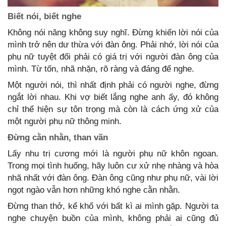
Biết nói, biết nghe
Không nói năng không suy nghĩ. Đừng khiến lời nói của
mình trở nên dư thừa với đàn ông. Phải nhớ, lời nói của
phụ nữ tuyệt đối phải có giá trị với người đàn ông của
mình. Từ tốn, nhã nhặn, rõ ràng và đáng để nghe.
Một người nói, thì nhất định phải có người nghe, đừng
ngắt lời nhau. Khi vợ biết lắng nghe anh ấy, đó không
chỉ thể hiện sự tôn trọng mà còn là cách ứng xử của
một người phụ nữ thông minh.
Đừng cằn nhằn, than vãn
Lấy nhu trị cương mới là người phụ nữ khôn ngoan.
Trong mọi tình huống, hãy luôn cư xử nhẹ nhàng và hòa
nhã nhất với đàn ông. Đàn ông cũng như phụ nữ, vài lời
ngọt ngào vẫn hơn những khó nghe cằn nhằn.
Đừng than thở, kể khổ với bất kì ai mình gặp. Người ta
nghe chuyện buồn của mình, không phải ai cũng đủ