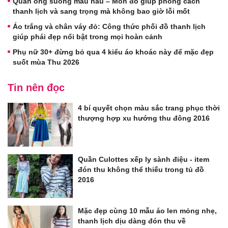
Quần ống suông màu nâu – Món đồ giúp phong cách
thanh lịch và sang trọng mà không bao giờ lỗi mốt
Áo trắng và chân váy đỏ: Công thức phối đồ thanh lịch
giúp phái đẹp nổi bật trong mọi hoàn cảnh
Phụ nữ 30+ đừng bỏ qua 4 kiểu áo khoác này để mặc đẹp
suốt mùa Thu 2026
Tin nên đọc
4 bí quyết chọn màu sắc trang phục thời
thượng hợp xu hướng thu đông 2016
Quần Culottes xếp ly sành điệu - item
đón thu không thể thiếu trong tủ đồ
2016
Mặc đẹp cùng 10 mẫu áo len mỏng nhẹ,
thanh lịch dịu dàng đón thu về