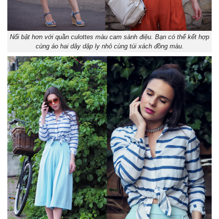
Nổi bật hơn với quần culottes màu cam sành điệu. Bạn có thể kết hợp
cùng áo hai dây dập ly nhỏ cùng túi xách đồng màu.