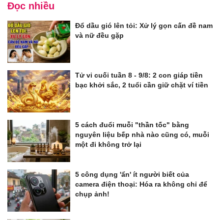
Đọc nhiều
Đổ dầu gió lên tỏi: Xử lý gọn cấn đề nam
và nữ đều gặp
Tử vi cuối tuần 8 - 9/8: 2 con giáp tiền
bạc khởi sắc, 2 tuổi cần giữ chặt ví tiền
5 cách đuổi muỗi "thần tốc" bằng
nguyên liệu bếp nhà nào cũng có, muỗi
một đi không trở lại
5 công dụng 'ẩn' ít người biết của
camera điện thoại: Hóa ra không chỉ để
chụp ảnh!