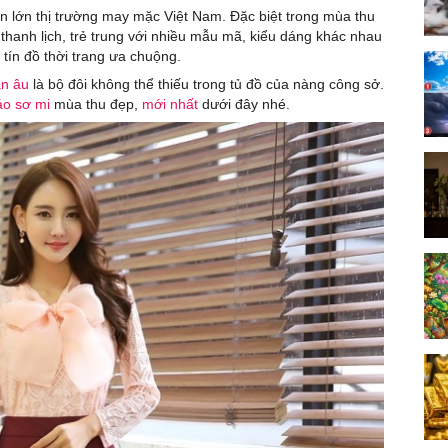
n lớn thị trường may mặc Việt Nam. Đặc biệt trong mùa thu
hanh lịch, trẻ trung với nhiều mẫu mã, kiểu dáng khác nhau
tín đồ thời trang ưa chuộng.
n âu
là bộ đôi không thể thiếu trong tủ đồ của nàng công sở.
áo sơ mi
mùa thu đẹp,
mới nhất
dưới đây nhé.