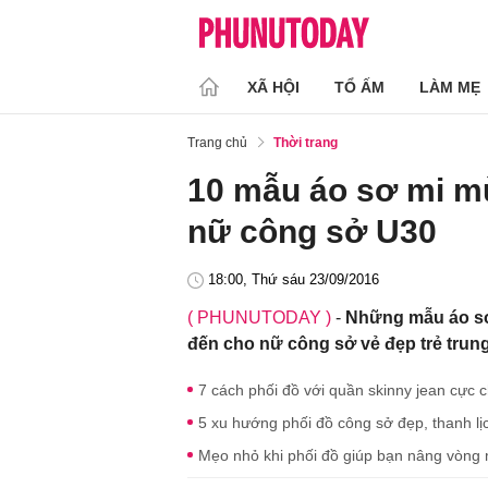
XÃ HỘI
TỔ ẤM
LÀM MẸ
Trang chủ
Thời trang
10 mẫu áo sơ mi m
nữ công sở U30
18:00, Thứ sáu 23/09/2016
( PHUNUTODAY )
-
Những mẫu áo sơ 
đến cho nữ công sở vẻ đẹp trẻ trung
7 cách phối đồ với quần skinny jean cực
5 xu hướng phối đồ công sở đẹp, thanh lịc
Mẹo nhỏ khi phối đồ giúp bạn nâng vòng