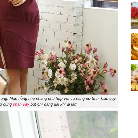
 trọng. Màu hồng nhẹ nhàng phù hợp với cô nàng nữ tính. Các quý
ợp cùng
chân váy
bút chì dáng dài khi đi làm.