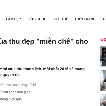
LÀM ĐẸP
SỨC KHỎE
GIẢI TRÍ
THỜI TRANG
C
Đọ
ùa thu đẹp "miễn chê" cho
mi mùa thu thanh lịch, mới nhất 2016 sẽ mang
, quyến rũ.
 chất, hợp xu hướng 2016
h bất chấp thời gian
 mông hiệu quả