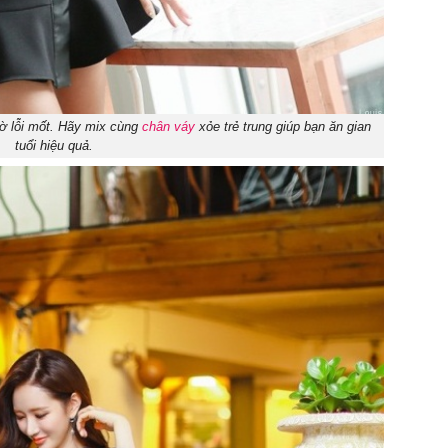
iờ lỗi mốt. Hãy mix cùng
chân váy
xỏe trẻ trung giúp bạn ăn gian
tuổi hiệu quả.