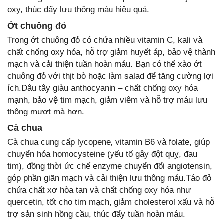
oxy, thúc đẩy lưu thông máu hiệu quả.
Ớt chuông đỏ
Trong ớt chuông đỏ có chứa nhiều vitamin C, kali và
chất chống oxy hóa, hỗ trợ giảm huyết áp, bảo vệ thành
mạch và cải thiện tuần hoàn máu. Bạn có thể xào ớt
chuông đỏ với thịt bò hoặc làm salad để tăng cường lợi
ích.Dâu tây giàu anthocyanin – chất chống oxy hóa
mạnh, bảo vệ tim mạch, giảm viêm và hỗ trợ máu lưu
thông mượt mà hơn.
Cà chua
Cà chua cung cấp lycopene, vitamin B6 và folate, giúp
chuyển hóa homocysteine (yếu tố gây đột quỵ, đau
tim), đồng thời ức chế enzyme chuyển đổi angiotensin,
góp phần giãn mạch và cải thiện lưu thông máu.Táo đỏ
chứa chất xơ hòa tan và chất chống oxy hóa như
quercetin, tốt cho tim mạch, giảm cholesterol xấu và hỗ
trợ sản sinh hồng cầu, thúc đẩy tuần hoàn máu.