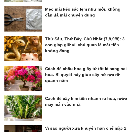
Mẹo mài kéo sắc lẹm như mới, không
cần đá mài chuyên dụng
Thứ Sáu, Thứ Bảy, Chủ Nhật (7,8,9/8): 3
con giáp giữ ví, chủ quan là mất tiền
không đáng
Cách để chậu hoa giấy từ tốt lá sang sai
hoa: Bí quyết này giúp cây nở rực rỡ
quanh năm
Cách để cây kim tiền nhanh ra hoa, rước
may mắn vào nhà
Vì sao người xưa khuyên hạn chế mặc 2