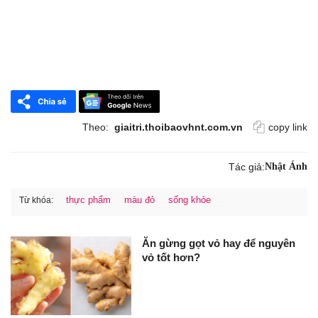
Theo:
giaitri.thoibaovhnt.com.vn
copy link
Tác giả:
Nhật Ánh
thực phẩm
màu đỏ
sống khỏe
Từ khóa:
Ăn gừng gọt vỏ hay để nguyên
vỏ tốt hơn?