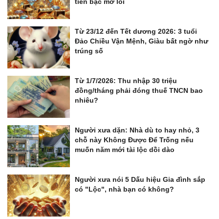
tiền bạc mở lối
Từ 23/12 đến Tết dương 2026: 3 tuổi
Đảo Chiều Vận Mệnh, Giàu bất ngờ như
trúng số
Từ 1/7/2026: Thu nhập 30 triệu
đồng/tháng phải đóng thuế TNCN bao
nhiêu?
Người xưa dặn: Nhà dù to hay nhỏ, 3
chỗ này Không Được Để Trống nếu
muốn năm mới tài lộc dồi dào
Người xưa nói 5 Dấu hiệu Gia đình sắp
có "Lộc", nhà bạn có không?