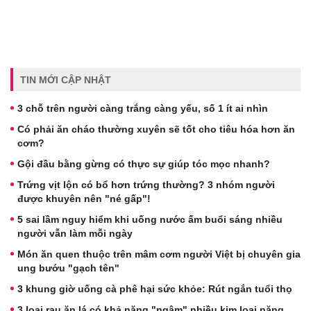
TIN MỚI CẬP NHẬT
3 chỗ trên người càng trắng càng yếu, số 1 ít ai nhìn
Có phải ăn cháo thường xuyên sẽ tốt cho tiêu hóa hơn ăn
cơm?
Gội đầu bằng gừng có thực sự giúp tóc mọc nhanh?
Trứng vịt lộn có bổ hơn trứng thường? 3 nhóm người
được khuyên nên "né gấp"!
5 sai lầm nguy hiểm khi uống nước ấm buổi sáng nhiều
người vẫn làm mỗi ngày
Món ăn quen thuộc trên mâm cơm người Việt bị chuyên gia
ung bướu "gạch tên"
3 khung giờ uống cà phê hại sức khỏe: Rút ngắn tuổi thọ
3 loại rau ăn lá có khả năng "ngậm" nhiều kim loại nặng