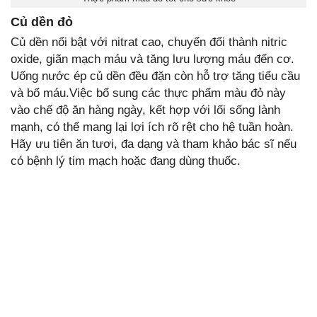
Củ dền đỏ
Củ dền nổi bật với nitrat cao, chuyển đổi thành nitric
oxide, giãn mạch máu và tăng lưu lượng máu đến cơ.
Uống nước ép củ dền đều đặn còn hỗ trợ tăng tiểu cầu
và bổ máu.Việc bổ sung các thực phẩm màu đỏ này
vào chế độ ăn hàng ngày, kết hợp với lối sống lành
mạnh, có thể mang lại lợi ích rõ rệt cho hệ tuần hoàn.
Hãy ưu tiên ăn tươi, đa dạng và tham khảo bác sĩ nếu
có bệnh lý tim mạch hoặc đang dùng thuốc.