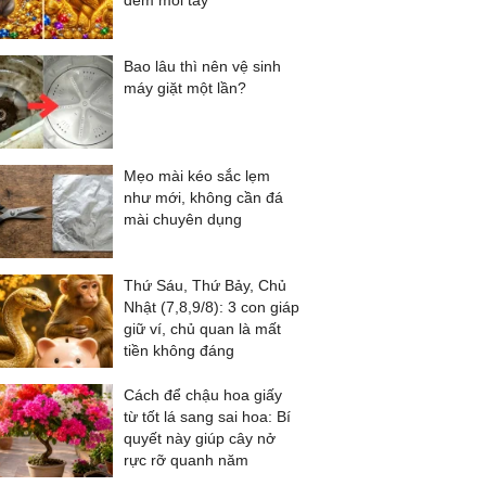
đếm mỏi tay
Bao lâu thì nên vệ sinh
máy giặt một lần?
Mẹo mài kéo sắc lẹm
như mới, không cần đá
mài chuyên dụng
Thứ Sáu, Thứ Bảy, Chủ
Nhật (7,8,9/8): 3 con giáp
giữ ví, chủ quan là mất
tiền không đáng
Cách để chậu hoa giấy
từ tốt lá sang sai hoa: Bí
quyết này giúp cây nở
rực rỡ quanh năm