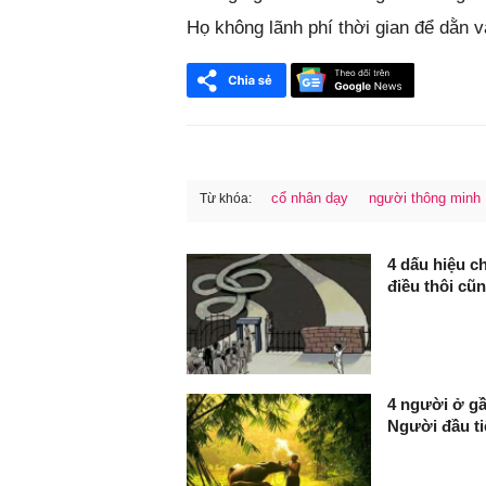
Họ không lãnh phí thời gian để dằn 
cổ nhân dạy
người thông minh
Từ khóa:
FaceBook
4 dấu hiệu ch
điều thôi cũ
4 người ở gầ
Người đầu ti