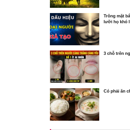
Trông mặt bắ
lưỡi họ khó
3 chỗ trên ng
Có phải ăn c