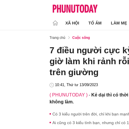
XÃ HỘI
TỔ ẤM
LÀM MẸ
Trang chủ
Cuộc sống
7 điều người cực 
giờ làm khi rảnh rỗ
trên giường
10:41, Thứ tư 13/09/2023
( PHUNUTODAY )
-
Kẻ dại thì có thờ
không làm.
Có 3 kiểu người trên đời, chỉ khi bạn mạn
Ai cũng có 3 kiểu tình bạn, nhưng chỉ có 1 