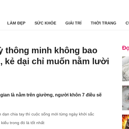
LÀM ĐẸP
SỨC KHỎE
GIẢI TRÍ
THỜI TRANG
C
Đọ
kỳ thông minh không bao
i, kẻ dại chỉ muốn nằm lười
i gian là nằm trên giường, người khôn 7 điều sẽ
h dạn chia tay thì cuộc sống mới từng ngày khởi sắc
kiểu trong đó là tốt nhất