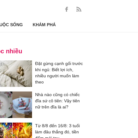
UỘC SỐNG
KHÁM PHÁ
c nhiều
Đặt gừng cạnh gối trước
khi ngủ: Biết lợi ích,
nhiều người muốn làm
theo
Nhà nào cũng có chiếc
đĩa sứ cô tiên: Vậy tiên
nữ trên đĩa là ai?
Từ 8/8 đến 16/8: 3 tuổi
làm đâu thắng đó, tiền