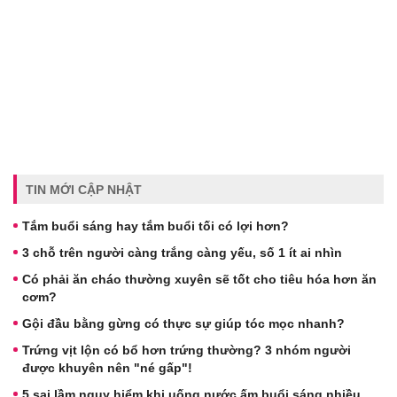
TIN MỚI CẬP NHẬT
Tắm buổi sáng hay tắm buổi tối có lợi hơn?
3 chỗ trên người càng trắng càng yếu, số 1 ít ai nhìn
Có phải ăn cháo thường xuyên sẽ tốt cho tiêu hóa hơn ăn
cơm?
Gội đầu bằng gừng có thực sự giúp tóc mọc nhanh?
Trứng vịt lộn có bổ hơn trứng thường? 3 nhóm người
được khuyên nên "né gấp"!
5 sai lầm nguy hiểm khi uống nước ấm buổi sáng nhiều