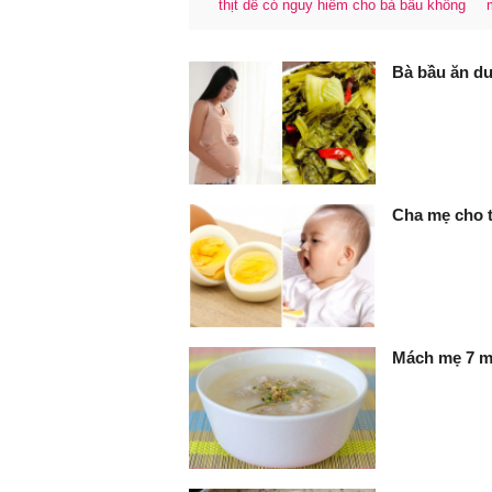
thịt dê có nguy hiểm cho bà bầu không
FaceBook
Bà bầu ăn d
Cha mẹ cho t
Mách mẹ 7 mó