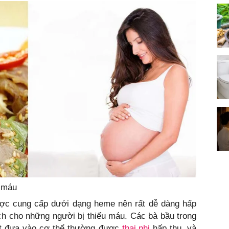
u máu
ược cung cấp dưới dạng heme nên rất dễ dàng hấp
 ích cho những người bị thiếu máu. Các bà bầu trong
ất đưa vào cơ thể thường được
thai nhi
hấp thụ, và