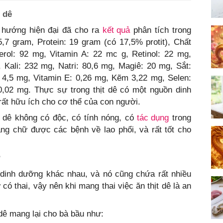
 dê
 hướng hiện đại đã cho ra
kết quả
phân tích trong
,7 gram, Protein: 19 gram (có 17,5% protit), Chất
terol: 92 mg, Vitamin A: 22 mc g, Retinol: 22 mg,
 Kali: 232 mg, Natri: 80,6 mg, Magiê: 20 mg, Sắt:
: 4,5 mg, Vitamin E: 0,26 mg, Kẽm 3,22 mg, Selen:
,02 mg. Thực sự trong thịt dê có một nguồn dinh
rất hữu ích cho cơ thể của con người.
t dê không có độc, có tính nóng, có
tác dụng
trong
ăng chữ được các bệnh về lao phổi, và rất tốt cho
?
i dinh dưỡng khác nhau, và nó cũng chứa rất nhiều
có thai, vậy nên khi mang thai việc ăn thịt dê là an
dê mang lại cho bà bầu như: