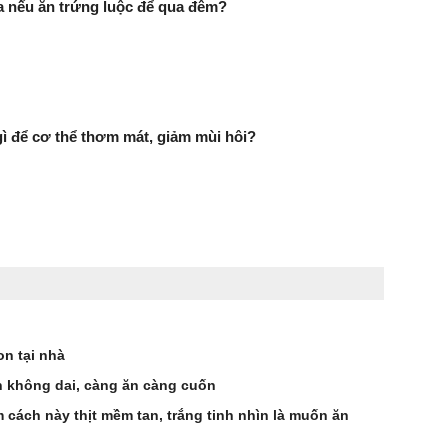
ra nếu ăn trứng luộc để qua đêm?
 để cơ thể thơm mát, giảm mùi hôi?
n tại nhà
 không dai, càng ăn càng cuốn
 cách này thịt mềm tan, trắng tinh nhìn là muốn ăn