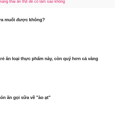
mang thai ăn thịt dê có làm sao không
ưa muối được không?
rẻ ăn loại thực phẩm này, còn quý hơn cả vàng
n ăn gọi sữa về "ào ạt"