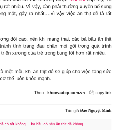
ụ rất nhiều. Vì vậy, cần phải thường xuyên bổ sung
óng mặt, gây ra nhất,…vì vậy việc ăn thịt dê là rất
ng đối cao, nên khi mang thai, các bà bầu ăn thịt
ránh tình trạng đau chân mỏi gối trong quá trình
triển xương của trẻ trong bụng tốt hơn rất nhiều.
 mệt mỏi, khi ăn thịt dê sẽ giúp cho việc tăng sức
 cơ thể luôn khỏe mạnh.
Theo:
khoevadep.com.vn
copy link
Tác giả:
Đào Nguyệt Minh
 dê có tốt không
bà bầu có nên ăn thịt dê không