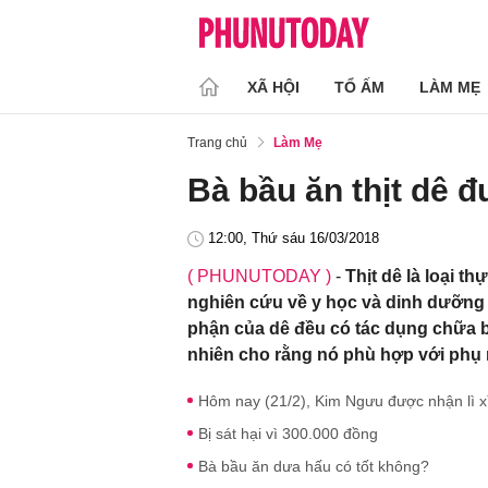
XÃ HỘI
TỔ ẤM
LÀM MẸ
Trang chủ
Làm Mẹ
Bà bầu ăn thịt dê 
12:00, Thứ sáu 16/03/2018
( PHUNUTODAY )
-
Thịt dê là loại 
nghiên cứu về y học và dinh dưỡng 
phận của dê đều có tác dụng chữa b
nhiên cho rằng nó phù hợp với phụ 
Hôm nay (21/2), Kim Ngưu được nhận lì x
Bị sát hại vì 300.000 đồng
Bà bầu ăn dưa hấu có tốt không?