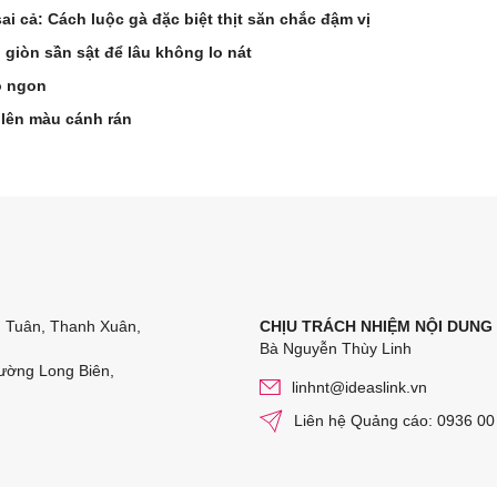
i cả: Cách luộc gà đặc biệt thịt săn chắc đậm vị
 giòn sần sật để lâu không lo nát
ò ngon
 lên màu cánh rán
n Tuân, Thanh Xuân,
CHỊU TRÁCH NHIỆM NỘI DUNG
Bà Nguyễn Thùy Linh
ường Long Biên,
linhnt@ideaslink.vn
Liên hệ Quảng cáo: 0936 00