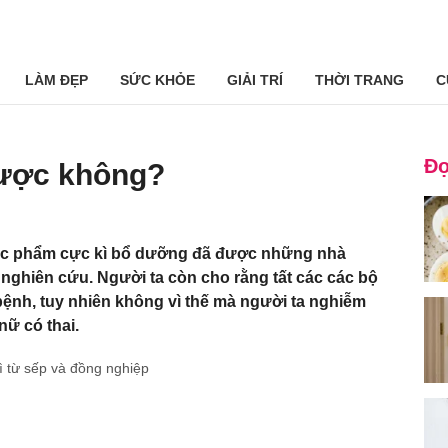
LÀM ĐẸP
SỨC KHỎE
GIẢI TRÍ
THỜI TRANG
C
Đọ
được không?
thực phẩm cực kì bổ dưỡng đã được những nhà
nghiên cứu. Người ta còn cho rằng tất các các bộ
ệnh, tuy nhiên không vì thế mà người ta nghiễm
nữ có thai.
ì từ sếp và đồng nghiệp