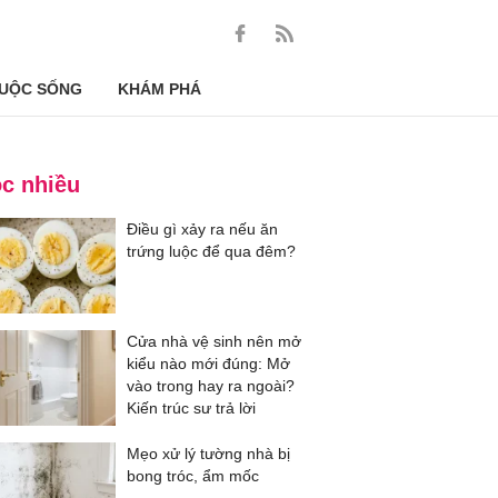
UỘC SỐNG
KHÁM PHÁ
c nhiều
Điều gì xảy ra nếu ăn
trứng luộc để qua đêm?
Cửa nhà vệ sinh nên mở
kiểu nào mới đúng: Mở
vào trong hay ra ngoài?
Kiến trúc sư trả lời
Mẹo xử lý tường nhà bị
bong tróc, ẩm mốc