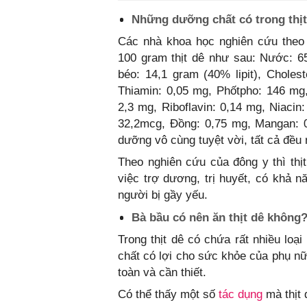
Những dưỡng chất có trong thịt
Các nhà khoa học nghiên cứu theo
100 gram thịt dê như sau: Nước: 65
béo: 14,1 gram (40% lipit), Choles
Thiamin: 0,05 mg, Phốtpho: 146 mg,
2,3 mg, Riboflavin: 0,14 mg, Niacin
32,2mcg, Đồng: 0,75 mg, Mangan: 0
dưỡng vô cùng tuyệt vời, tất cả đều 
Theo nghiên cứu của đông y thì thị
việc trợ dương, trị huyết, có khả n
người bị gầy yếu.
Bà bầu có nên ăn thịt dê không
Trong thịt dê có chứa rất nhiều loạ
chất có lợi cho sức khỏe của phụ nữ 
toàn và cần thiết.
Có thể thấy một số
tác dụng
mà thịt 