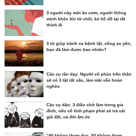
3 người này mời ăn cơm, người thông
minh khéo léo từ chối, kẻ hồ đồ lại rất
thích đi
3 từ giúp tránh xa bệnh tật, sống an yên,
bạn đã làm được bao nhiêu?
Các cụ răn dạy: Người vô phúc trên thân
sẽ có 3 tật rất xấu, làm mãi vẫn hoàn
nghèo
Các cụ dặn: 3 điều chớ làm trong gia
đình, nếu cố tình phạm phải sẽ trả cái
giá đắt, cả đời ấm ức
“40 không tham dục, 50 không tham