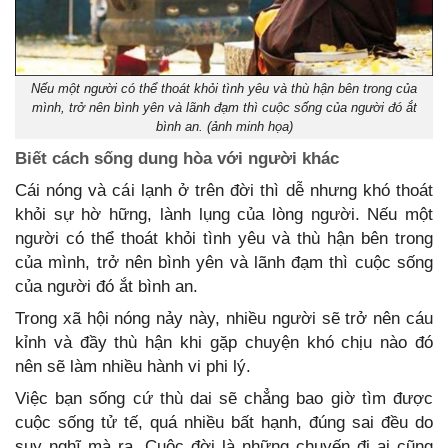
Nếu một người có thể thoát khỏi tình yêu và thù hận bên trong của
mình, trở nên bình yên và lãnh đạm thì cuộc sống của người đó ắt
bình an. (ảnh minh họa)
Biết cách sống dung hòa với người khác
Cái nóng và cái lạnh ở trên đời thì dễ nhưng khó thoát
khỏi sự hờ hững, lành lụng của lòng người. Nếu một
người có thể thoát khỏi tình yêu và thù hận bên trong
của mình, trở nên bình yên và lãnh đạm thì cuộc sống
của người đó ắt bình an.
Trong xã hội nóng nảy này, nhiều người sẽ trở nên cáu
kỉnh và đầy thù hận khi gặp chuyện khó chịu nào đó
nên sẽ làm nhiều hành vi phi lý.
Việc bạn sống cứ thù dai sẽ chẳng bao giờ tìm được
cuộc sống tử tế, quá nhiều bất hạnh, đúng sai đều do
suy nghĩ mà ra, Cuộc đời là những chuyến đi ai cũng