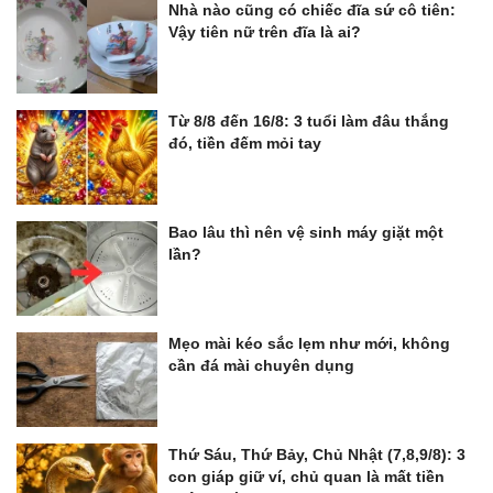
Nhà nào cũng có chiếc đĩa sứ cô tiên:
Vậy tiên nữ trên đĩa là ai?
Từ 8/8 đến 16/8: 3 tuổi làm đâu thắng
đó, tiền đếm mỏi tay
Bao lâu thì nên vệ sinh máy giặt một
lần?
Mẹo mài kéo sắc lẹm như mới, không
cần đá mài chuyên dụng
Thứ Sáu, Thứ Bảy, Chủ Nhật (7,8,9/8): 3
con giáp giữ ví, chủ quan là mất tiền