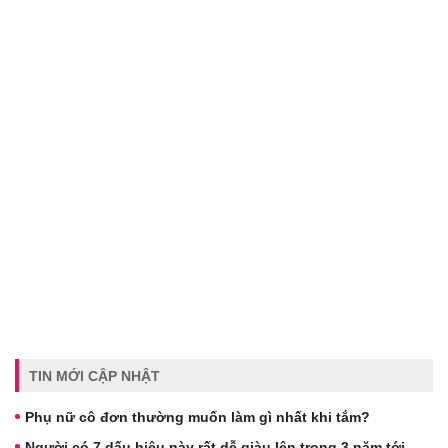
TIN MỚI CẬP NHẬT
Phụ nữ cô đơn thường muốn làm gì nhất khi tắm?
Người có 7 dấu hiệu này rất dễ giàu lên trong 3 năm tới,