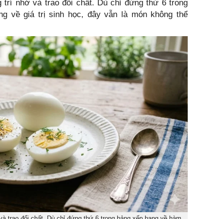
 trí nhớ và trao đổi chất. Dù chỉ đứng thứ 6 trong
 về giá trị sinh học, đây vẫn là món không thể
 và trao đổi chất. Dù chỉ đứng thứ 6 trong bảng xếp hạng về hàm