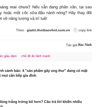
sáng mai chưa?
Nếu vẫn đang phân vân, tại sao
ây hoặc một cốc sữa đậu nành nóng? Hãy thay đổi
 về năng lượng và trí tuệ!
Theo:
giaitri.thoibaovhnt.com.vn
copy link
Tác giả:
Bảo Ninh
ẩm giàu đạm
chế độ ăn lành mạnh
ình cảnh báo: 4 "sản phẩm gây ung thư" đang có mặt
t mọi căn bếp gia đình
lòng trắng trứng bổ hơn? Câu trả lời khiến nhiều
gờ