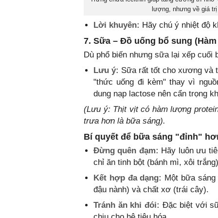
lượng, nhưng về giá trị
Lời khuyên:
Hãy chú ý nhiệt độ k
7. Sữa – Đồ uống bổ sung (Hàm
Dù phổ biến nhưng sữa lại xếp cuối 
Lưu ý:
Sữa rất tốt cho xương và t
"thức uống đi kèm" thay vì ngu
dung nạp lactose nên cẩn trọng kh
(Lưu ý: Thịt vịt có hàm lượng prote
trưa hơn là bữa sáng).
Bí quyết để bữa sáng "đỉnh" hơ
Đừng quên đạm:
Hãy luôn ưu tiê
chỉ ăn tinh bột (bánh mì, xôi trắng)
Kết hợp đa dạng:
Một bữa sáng l
đậu nành) và chất xơ (trái cây).
Tránh ăn khi đói:
Đặc biệt với sữ
chịu cho hệ tiêu hóa.