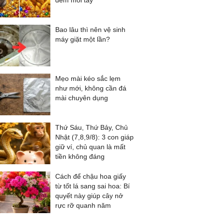
đếm mỏi tay
Bao lâu thì nên vệ sinh
máy giặt một lần?
Mẹo mài kéo sắc lẹm
như mới, không cần đá
mài chuyên dụng
Thứ Sáu, Thứ Bảy, Chủ
Nhật (7,8,9/8): 3 con giáp
giữ ví, chủ quan là mất
tiền không đáng
Cách để chậu hoa giấy
từ tốt lá sang sai hoa: Bí
quyết này giúp cây nở
rực rỡ quanh năm