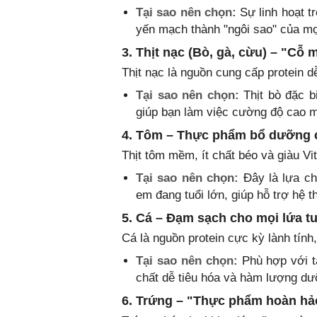
Tại sao nên chọn:
Sự linh hoạt tr
yến mạch thành "ngôi sao" của mọ
3. Thịt nạc (Bò, gà, cừu) – "C
Thịt nạc là nguồn cung cấp protein dễ
Tại sao nên chọn:
Thịt bò đặc b
giúp bạn làm việc cường độ cao m
4. Tôm – Thực phẩm bổ dưỡng c
Thịt tôm mềm, ít chất béo và giàu Vi
Tại sao nên chọn:
Đây là lựa ch
em đang tuổi lớn, giúp hỗ trợ hệ 
5. Cá – Đạm sạch cho mọi lứa t
Cá là nguồn protein cực kỳ lành tính, 
Tại sao nên chọn:
Phù hợp với tấ
chất dễ tiêu hóa và hàm lượng dư
6. Trứng – "Thực phẩm hoàn hả