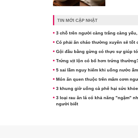
TIN MỚI CẬP NHẬT
3 chỗ trên người càng trắng càng yếu, s
Có phải ăn cháo thường xuyên sẽ tốt 
Gội đầu bằng gừng có thực sự giúp t
Trứng vịt lộn có bổ hơn trứng thườn
5 sai lầm nguy hiểm khi uống nước ấm
Món ăn quen thuộc trên mâm cơm ngườ
3 khung giờ uống cà phê hại sức khỏe
3 loại rau ăn lá có khả năng "ngậm" n
người biết