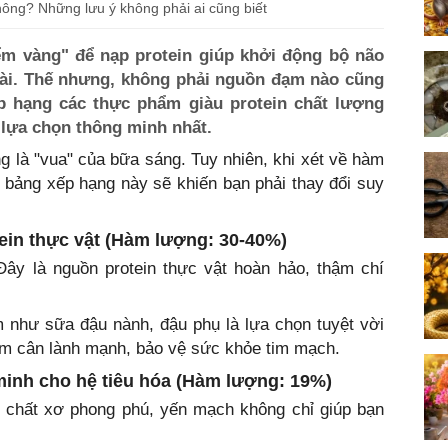
hông? Những lưu ý không phải ai cũng biết
iểm vàng" để nạp protein giúp khởi động bộ não
dài. Thế nhưng, không phải nguồn đạm nào cũng
p hạng các thực phẩm giàu protein chất lượng
 lựa chọn thông minh nhất.
 là "vua" của bữa sáng. Tuy nhiên, khi xét về hàm
, bảng xếp hạng này sẽ khiến bạn phải thay đổi suy
ein thực vật (Hàm lượng: 30-40%)
ây là nguồn protein thực vật hoàn hảo, thậm chí
như sữa đậu nành, đậu phụ là lựa chọn tuyệt vời
m cân lành mạnh, bảo vệ sức khỏe tim mạch.
minh cho hệ tiêu hóa (Hàm lượng: 19%)
g chất xơ phong phú, yến mạch không chỉ giúp bạn