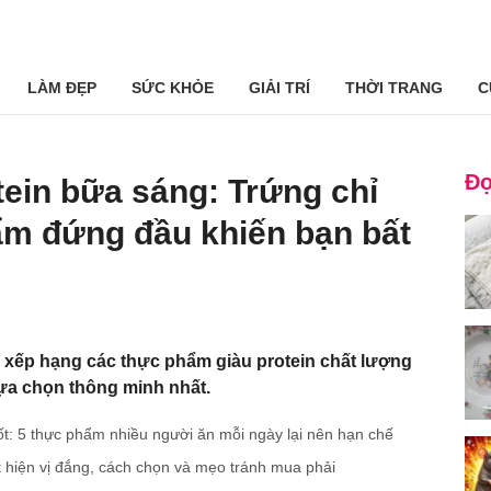
LÀM ĐẸP
SỨC KHỎE
GIẢI TRÍ
THỜI TRANG
C
Đọ
ein bữa sáng: Trứng chỉ
ẩm đứng đầu khiến bạn bất
 xếp hạng các thực phẩm giàu protein chất lượng
ựa chọn thông minh nhất.
tốt: 5 thực phẩm nhiều người ăn mỗi ngày lại nên hạn chế
t hiện vị đắng, cách chọn và mẹo tránh mua phải