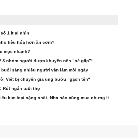
ố 1 ít ai nhìn
cho tiêu hóa hơn ăn cơm?
óc mọc nhanh?
g? 3 nhóm người được khuyên nên "né gấp"!
 buổi sáng nhiều người vẫn làm mỗi ngày
i Việt bị chuyên gia ung bướu "gạch tên"
: Rút ngắn tuổi thọ
hiều kim loại nặng nhất: Nhà nào cũng mua nhưng ít