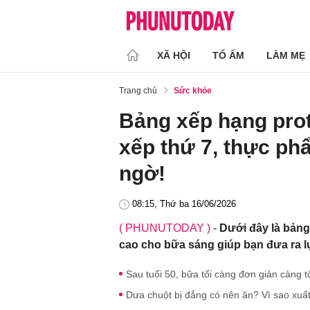
XÃ HỘI
TỔ ẤM
LÀM MẸ
Trang chủ
Sức khỏe
Bảng xếp hạng prot
xếp thứ 7, thực ph
ngờ!
08:15, Thứ ba 16/06/2026
( PHUNUTODAY )
-
Dưới đây là bảng
cao cho bữa sáng giúp bạn đưa ra l
Sau tuổi 50, bữa tối càng đơn giản càng 
Dưa chuột bị đắng có nên ăn? Vì sao xuấ