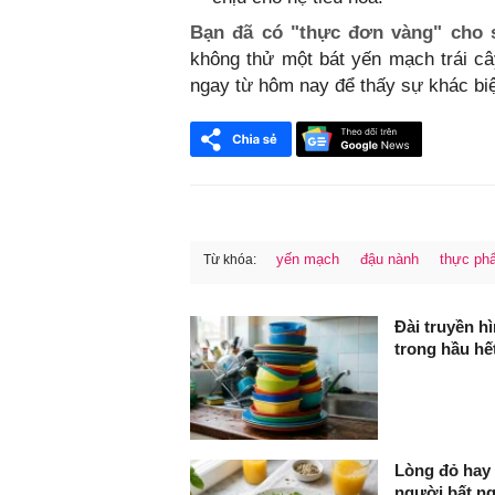
Bạn đã có "thực đơn vàng" cho 
không thử một bát yến mạch trái c
ngay từ hôm nay để thấy sự khác biệt
yến mạch
đậu nành
thực ph
Từ khóa:
FaceBook
Đài truyền h
trong hầu hế
Lòng đỏ hay 
người bất n