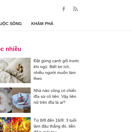
UỘC SỐNG
KHÁM PHÁ
c nhiều
Đặt gừng cạnh gối trước
khi ngủ: Biết lợi ích,
nhiều người muốn làm
theo
Nhà nào cũng có chiếc
đĩa sứ cô tiên: Vậy tiên
nữ trên đĩa là ai?
Từ 8/8 đến 16/8: 3 tuổi
làm đâu thắng đó, tiền