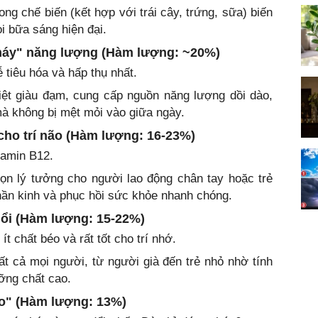
ong chế biến (kết hợp với trái cây, trứng, sữa) biến
i bữa sáng hiện đại.
ỗ máy" năng lượng (Hàm lượng: ~20%)
 tiêu hóa và hấp thụ nhất.
iệt giàu đạm, cung cấp nguồn năng lượng dồi dào,
à không bị mệt mỏi vào giữa ngày.
ho trí não (Hàm lượng: 16-23%)
tamin B12.
ọn lý tưởng cho người lao động chân tay hoặc trẻ
thần kinh và phục hồi sức khỏe nhanh chóng.
uổi (Hàm lượng: 15-22%)
ít chất béo và rất tốt cho trí nhớ.
t cả mọi người, từ người già đến trẻ nhỏ nhờ tính
ỡng chất cao.
o" (Hàm lượng: 13%)