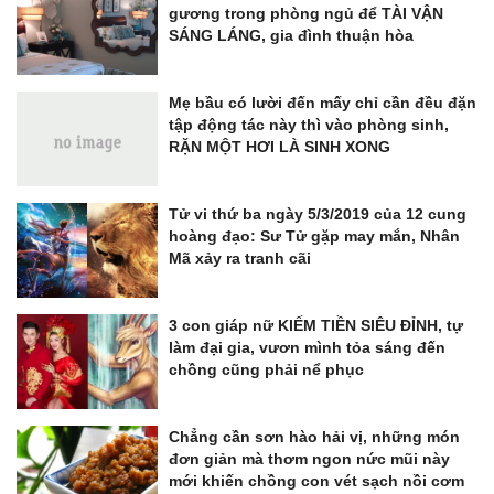
gương trong phòng ngủ để TÀI VẬN
SÁNG LÁNG, gia đình thuận hòa
Mẹ bầu có lười đến mấy chỉ cần đều đặn
tập động tác này thì vào phòng sinh,
RẶN MỘT HƠI LÀ SINH XONG
Tử vi thứ ba ngày 5/3/2019 của 12 cung
hoàng đạo: Sư Tử gặp may mắn, Nhân
Mã xảy ra tranh cãi
3 con giáp nữ KIẾM TIỀN SIÊU ĐỈNH, tự
làm đại gia, vươn mình tỏa sáng đến
chồng cũng phải nể phục
Chẳng cần sơn hào hải vị, những món
đơn giản mà thơm ngon nức mũi này
mới khiến chồng con vét sạch nồi cơm