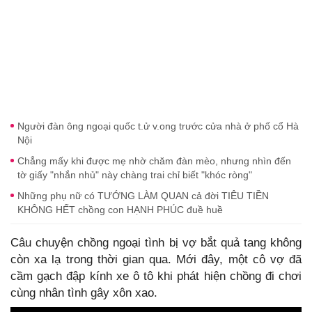
Người đàn ông ngoại quốc t.ử v.ong trước cửa nhà ở phố cổ Hà
Nội
Chẳng mấy khi được mẹ nhờ chăm đàn mèo, nhưng nhìn đến
tờ giấy "nhắn nhủ" này chàng trai chỉ biết "khóc ròng"
Những phụ nữ có TƯỚNG LÀM QUAN cả đời TIÊU TIỀN
KHÔNG HẾT chồng con HẠNH PHÚC đuề huề
Câu chuyện chồng ngoại tình bị vợ bắt quả tang không
còn xa lạ trong thời gian qua. Mới đây, một cô vợ đã
cầm gạch đập kính xe ô tô khi phát hiện chồng đi chơi
cùng nhân tình gây xôn xao.