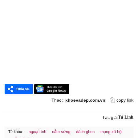
Theo:
khoevadep.com.vn
copy link
Tác giả:
Tú Linh
ngoại tình
cắm sừng
đánh ghen
mạng xã hội
Từ khóa: