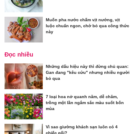
Muốn pha nước chấm vịt nướng, vịt
luộc chuẩn ngon, chớ bỏ qua công thức
này
Đọc nhiều
Những dấu hiệu này thì đừng chủ quan:
Gan đang "kêu cứu" nhưng nhiều người
bỏ qua
7 loại hoa nở quanh năm, dễ chăm,
trồng một lần ngắm sắc màu suốt bốn
mùa
Vì sao giường khách sạn luôn có 4
chiếc gối?