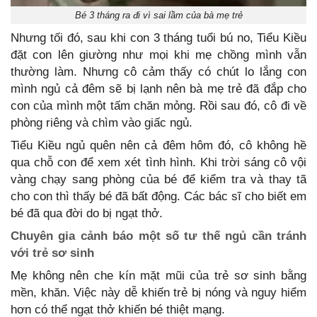
Bé 3 tháng ra đi vì sai lầm của bà mẹ trẻ
Nhưng tối đó, sau khi con 3 tháng tuổi bú no, Tiểu Kiều
đặt con lên giường như mọi khi mẹ chồng mình vẫn
thường làm. Nhưng cô cảm thấy có chút lo lắng con
mình ngủ cả đêm sẽ bị lạnh nên bà mẹ trẻ đã đắp cho
con của mình một tấm chăn mỏng. Rồi sau đó, cô đi về
phòng riêng và chìm vào giấc ngủ.
Tiểu Kiều ngủ quên nên cả đêm hôm đó, cô không hề
qua chỗ con để xem xét tình hình. Khi trời sáng cô vội
vàng chạy sang phòng của bé để kiểm tra và thay tã
cho con thì thấy bé đã bất động. Các bác sĩ cho biết em
bé đã qua đời do bị ngạt thở.
Chuyên gia cảnh báo một số tư thế ngủ cần tránh
với trẻ sơ sinh
Mẹ không nên che kín mặt mũi của trẻ sơ sinh bằng
mền, khăn. Việc này dễ khiến trẻ bị nóng và nguy hiểm
hơn có thể ngạt thở khiến bé thiệt mạng.