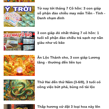
Từ nay tới tháng 7 Cô hồn: 3 con giáp
số phận đảo chiều may mắn Tiền - Tình -
Danh chạm đỉnh
3 con giáp đỏ nhất tháng 7 cô hồn: 1
tuổi số phận đảo chiều trả sạch nợ nần
giàu như vũ bão
Ăn Lộc Thánh cho, 3 con giáp Lương
tăng - thưởng đến liên tục
Thứ Hai đến thứ Năm (3-6/8), 3 tuổi có
công việc bứt phá, bùng nổ tài lộc
Thắp hương cứ đặt 3 loại hoa này lên