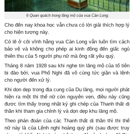
6 Quan quách trong lăng mộ của vua Càn Long.
Cho đến nay khoa học vẫn chưa có lời giải thích hợp lý
cho hiện tượng này.
Có lẽ ở cõi vĩnh hằng vua Càn Long vẫn luôn tìm cách
bảo vệ và không cho phép ai kinh động đến giấc ngủ
thiên thu của 5 người phụ nữ mà ông rất yêu quý.
Tháng 8 năm 1928 sau khi nghe tin lăng mộ của tổ tiên
bị đào bới, vua Phổ Nghi đã vô cùng tức giận và lệnh
cho người đến xử lý.
Khi dọn dẹp trong địa cung của Dụ lăng, mọi người phát
hiện ra một thi thể nữ còn nguyên vẹn, điều này cũng
được tìm thấy trong nhật ký ghi chép của Thanh thất dị
thần khi tham gia chỉnh lý và dọn dẹp khu lăng mộ.
Theo phán đoán của các Thanh thất dị thần thì thi thể
nữ này là của Lệnh nghi hoàng quý phi (sau được truy