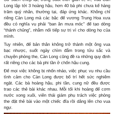
Long lập tới 3 hoàng hậu, hơn 40 bà phi chưa kể hàng
trăm quý nhân, thường tại, đáp ứng khác. Không chỉ
riêng Càn Long mà các bậc đế vương Trung Hoa xưa
đều có nghĩa vụ phải “ban ân mưa móc” để tạo dòng
“thánh chủng”, nhằm nối tiếp sự trị vì cho dòng họ của
mình.
Tuy nhiên, để bản thân không trở thành một ông vua
bạc nhược, suốt ngày chìm đắm trong tửu sắc và
chuyện phòng the, Càn Long cũng đề ra những quy định
rất riêng cho các bà phi tần ở chốn hậu cung.
Để mọi việc không bị nhốn nháo, việc phục vụ nhu cầu
tình cảm cho Càn Long được bố trí hết sức nghiêm
ngặt. Các bà hoàng hậu, phi tần, cung nữ đều được
trao các thẻ bài khác nhau. Mỗi tối khi hoàng đế cơm
nước xong xuôi, viên thái giám phụ trách việc phòng
the đặt thẻ bài vào một chiếc đĩa rồi dâng lên cho vua
ngự.