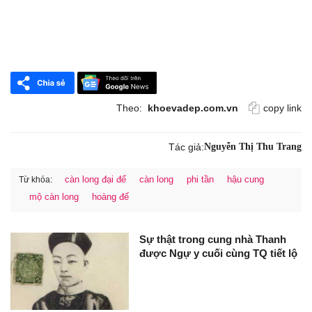
Theo:
khoevadep.com.vn
copy link
Tác giả:
Nguyễn Thị Thu Trang
càn long đại đế
càn long
phi tần
hậu cung
Từ khóa:
mộ càn long
hoàng đế
Sự thật trong cung nhà Thanh
được Ngự y cuối cùng TQ tiết lộ