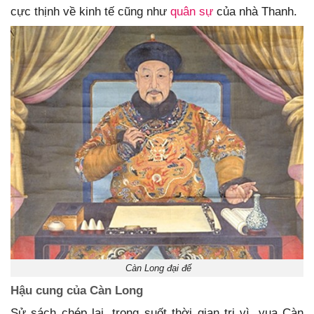
cực thịnh về kinh tế cũng như
quân sự
của nhà Thanh.
Càn Long đại đế
Hậu cung của Càn Long
Sử sách chép lại, trong suốt thời gian trị vì, vua Càn