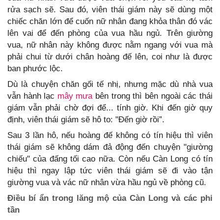
rửa sạch sẽ. Sau đó, viên thái giám này sẽ dùng một
chiếc chăn lớn để cuốn nữ nhân đang khỏa thân đó vác
lên vai để đến phòng của vua hầu ngủ. Trên giường
vua, nữ nhân này không được nằm ngang với vua mà
phải chui từ dưới chân hoàng đế lên, coi như là được
ban phước lộc.
Dù là chuyện chăn gối tế nhị, nhưng mặc dù nhà vua
vẫn hành lạc
mây mưa
bên trong thì bên ngoài các thái
giám vẫn phải chờ đợi để... tính giờ. Khi đến giờ quy
định, viên thái giám sẽ hô to: "Đến giờ rồi”.
Sau 3 lần hô, nếu hoàng đế không có tín hiệu thì viên
thái giám sẽ không dám đả động đến chuyện "giường
chiếu" của đấng tối cao nữa. Còn nếu Càn Long có tín
hiệu thì ngay lập tức viên thái giám sẽ đi vào tận
giường vua và vác nữ nhân vừa hầu ngủ về phòng cũ.
Điều bí ẩn trong lăng mộ của Càn Long và các phi
tần