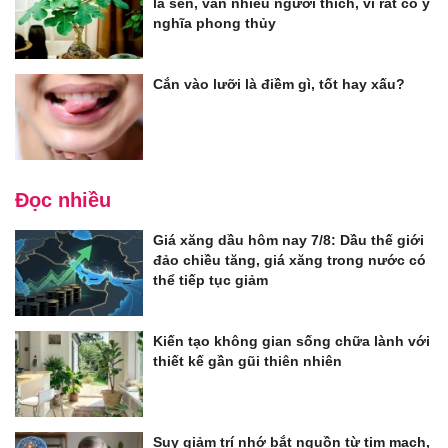
lá sen, vẫn nhiều người thích, vì rất có ý
nghĩa phong thủy
Cắn vào lưỡi là điềm gì, tốt hay xấu?
Đọc nhiều
Giá xăng dầu hôm nay 7/8: Dầu thế giới
đảo chiều tăng, giá xăng trong nước có
thể tiếp tục giảm
Kiến tạo không gian sống chữa lành với
thiết kế gần gũi thiên nhiên
Suy giảm trí nhớ bắt nguồn từ tim mạch,