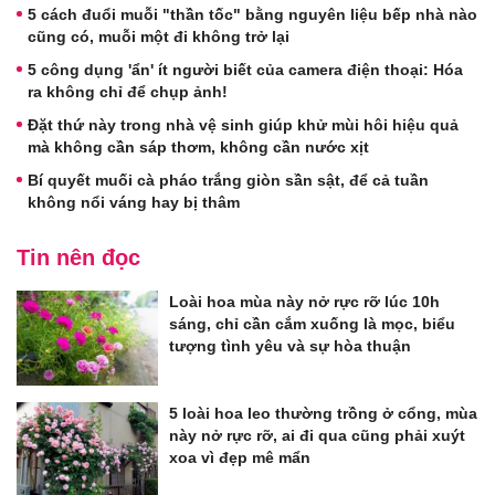
5 cách đuổi muỗi "thần tốc" bằng nguyên liệu bếp nhà nào
cũng có, muỗi một đi không trở lại
5 công dụng 'ẩn' ít người biết của camera điện thoại: Hóa
ra không chỉ để chụp ảnh!
Đặt thứ này trong nhà vệ sinh giúp khử mùi hôi hiệu quả
mà không cần sáp thơm, không cần nước xịt
Bí quyết muối cà pháo trắng giòn sần sật, để cả tuần
không nổi váng hay bị thâm
Tin nên đọc
Loài hoa mùa này nở rực rỡ lúc 10h
sáng, chỉ cần cắm xuống là mọc, biểu
tượng tình yêu và sự hòa thuận
5 loài hoa leo thường trồng ở cổng, mùa
này nở rực rỡ, ai đi qua cũng phải xuýt
xoa vì đẹp mê mẩn