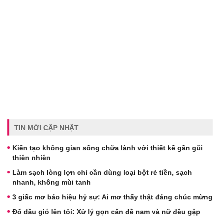
TIN MỚI CẬP NHẬT
Kiến tạo không gian sống chữa lành với thiết kế gần gũi
thiên nhiên
Làm sạch lòng lợn chỉ cần dùng loại bột rẻ tiền, sạch
nhanh, không mùi tanh
3 giấc mơ báo hiệu hỷ sự: Ai mơ thấy thật đáng chúc mừng
Đổ dầu gió lên tỏi: Xử lý gọn cấn đề nam và nữ đều gặp