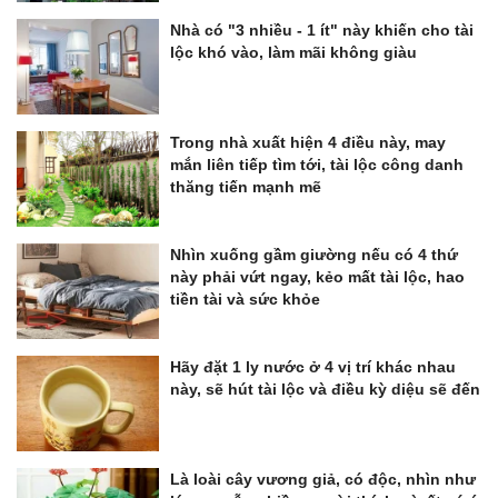
Nhà có "3 nhiều - 1 ít" này khiến cho tài
lộc khó vào, làm mãi không giàu
Trong nhà xuất hiện 4 điều này, may
mắn liên tiếp tìm tới, tài lộc công danh
thăng tiến mạnh mẽ
Nhìn xuống gầm giường nếu có 4 thứ
này phải vứt ngay, kẻo mất tài lộc, hao
tiền tài và sức khỏe
Hãy đặt 1 ly nước ở 4 vị trí khác nhau
này, sẽ hút tài lộc và điều kỳ diệu sẽ đến
Là loài cây vương giả, có độc, nhìn như