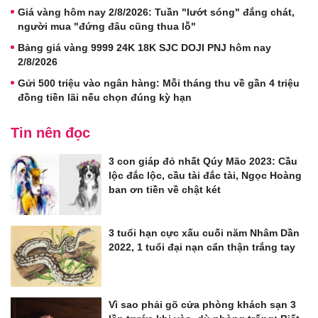
Giá vàng hôm nay 2/8/2026: Tuần "lướt sóng" đắng chát,
người mua "đứng đâu cũng thua lỗ"
Bảng giá vàng 9999 24K 18K SJC DOJI PNJ hôm nay
2/8/2026
Gửi 500 triệu vào ngân hàng: Mỗi tháng thu về gần 4 triệu
đồng tiền lãi nếu chọn đúng kỳ hạn
Tin nên đọc
3 con giáp đỏ nhất Qúy Mão 2023: Cầu
lộc đắc lộc, cầu tài đắc tài, Ngọc Hoàng
ban ơn tiền về chật két
3 tuổi hạn cực xấu cuối năm Nhâm Dần
2022, 1 tuổi đại nạn cẩn thận trắng tay
Vì sao phải gõ cửa phòng khách sạn 3