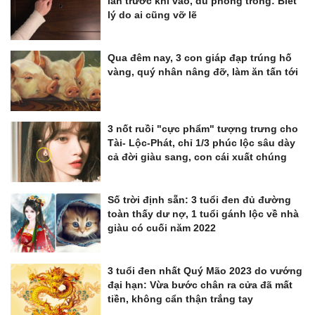
lần trước khi vào, dù phòng trống: Biết
lý do ai cũng vỡ lẽ
Qua đêm nay, 3 con giáp đạp trúng hố
vàng, quý nhân nâng đỡ, làm ăn tấn tới
3 nốt ruồi "cực phẩm" tượng trưng cho
Tài- Lộc-Phát, chỉ 1/3 phúc lộc sâu dày
cả đời giàu sang, con cái xuất chúng
Số trời định sẵn: 3 tuổi đen đủ đường
toàn thấy dư nợ, 1 tuổi gánh lộc về nhà
giàu có cuối năm 2022
3 tuổi đen nhất Quý Mão 2023 do vướng
đại hạn: Vừa bước chân ra cửa đã mất
tiền, không cẩn thận trắng tay