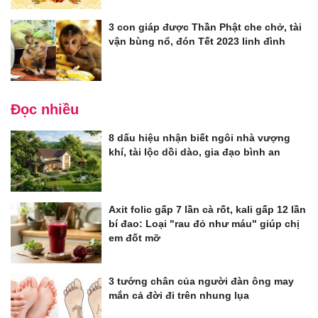
3 con giáp được Thần Phật che chở, tài
vận bùng nổ, đón Tết 2023 linh đình
Đọc nhiều
8 dấu hiệu nhận biết ngôi nhà vượng
khí, tài lộc dồi dào, gia đạo bình an
Axit folic gấp 7 lần cà rốt, kali gấp 12 lần
bí đao: Loại "rau đỏ như máu" giúp chị
em đốt mỡ
3 tướng chân của người đàn ông may
mắn cả đời đi trên nhung lụa