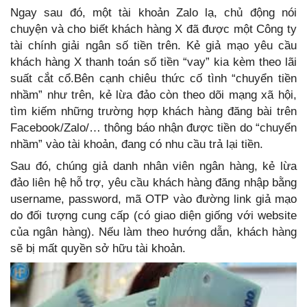
Ngay sau đó, một tài khoản Zalo lạ, chủ động nói
chuyện và cho biết khách hàng X đã được một Công ty
tài chính giải ngân số tiền trên. Kẻ giả mạo yêu cầu
khách hàng X thanh toán số tiền “vay” kia kèm theo lãi
suất cắt cổ.Bên cạnh chiêu thức cố tình “chuyển tiền
nhầm” như trên, kẻ lừa đảo còn theo dõi mạng xã hội,
tìm kiếm những trường hợp khách hàng đăng bài trên
Facebook/Zalo/… thông báo nhận được tiền do “chuyển
nhầm” vào tài khoản, đang có nhu cầu trả lại tiền.
Sau đó, chúng giả danh nhân viên ngân hàng, kẻ lừa
đảo liên hệ hỗ trợ, yêu cầu khách hàng đăng nhập bằng
username, password, mã OTP vào đường link giả mạo
do đối tượng cung cấp (có giao diện giống với website
của ngân hàng). Nếu làm theo hướng dẫn, khách hàng
sẽ bị mất quyền sở hữu tài khoản.