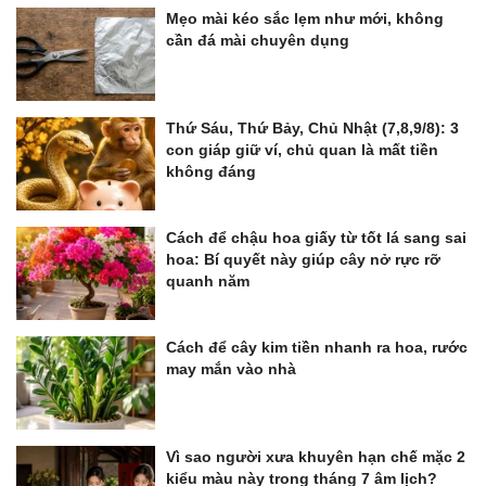
Mẹo mài kéo sắc lẹm như mới, không
cần đá mài chuyên dụng
Thứ Sáu, Thứ Bảy, Chủ Nhật (7,8,9/8): 3
con giáp giữ ví, chủ quan là mất tiền
không đáng
Cách để chậu hoa giấy từ tốt lá sang sai
hoa: Bí quyết này giúp cây nở rực rỡ
quanh năm
Cách để cây kim tiền nhanh ra hoa, rước
may mắn vào nhà
Vì sao người xưa khuyên hạn chế mặc 2
kiểu màu này trong tháng 7 âm lịch?