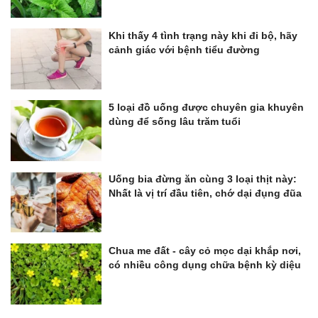
Khi thấy 4 tình trạng này khi đi bộ, hãy
cảnh giác với bệnh tiểu đường
5 loại đồ uống được chuyên gia khuyên
dùng để sống lâu trăm tuổi
Uống bia đừng ăn cùng 3 loại thịt này:
Nhất là vị trí đầu tiên, chớ dại đụng đũa
Chua me đất - cây cỏ mọc dại khắp nơi,
có nhiều công dụng chữa bệnh kỳ diệu