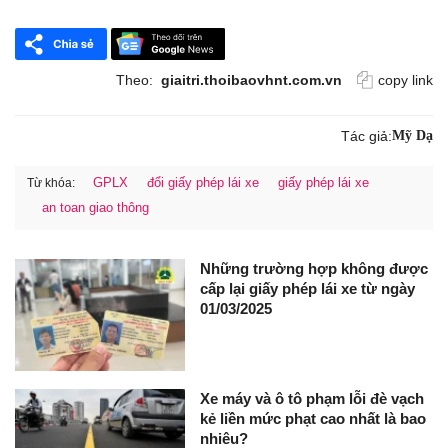
Theo:
giaitri.thoibaovhnt.com.vn
copy link
Tác giả:
Mỹ Dạ
GPLX
đổi giấy phép lái xe
giấy phép lái xe
Từ khóa:
an toan giao thông
Những trường hợp không được
cấp lại giấy phép lái xe từ ngày
01/03/2025
Xe máy và ô tô phạm lỗi đè vạch
kẻ liền mức phạt cao nhất là bao
nhiêu?