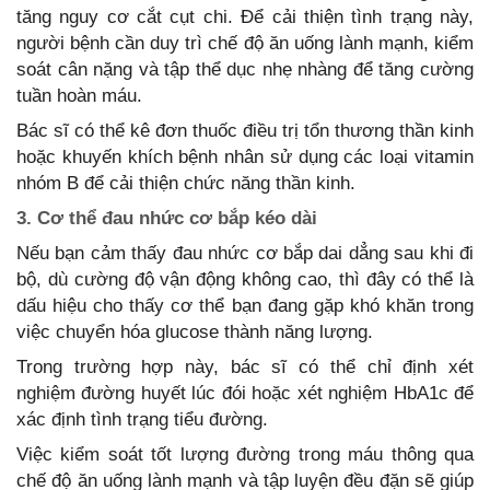
tăng nguy cơ cắt cụt chi. Để cải thiện tình trạng này,
người bệnh cần duy trì chế độ ăn uống lành mạnh, kiểm
soát cân nặng và tập thể dục nhẹ nhàng để tăng cường
tuần hoàn máu.
Bác sĩ có thể kê đơn thuốc điều trị tổn thương thần kinh
hoặc khuyến khích bệnh nhân sử dụng các loại vitamin
nhóm B để cải thiện chức năng thần kinh.
3. Cơ thể đau nhức cơ bắp kéo dài
Nếu bạn cảm thấy đau nhức cơ bắp dai dẳng sau khi đi
bộ, dù cường độ vận động không cao, thì đây có thể là
dấu hiệu cho thấy cơ thể bạn đang gặp khó khăn trong
việc chuyển hóa glucose thành năng lượng.
Trong trường hợp này, bác sĩ có thể chỉ định xét
nghiệm đường huyết lúc đói hoặc xét nghiệm HbA1c để
xác định tình trạng tiểu đường.
Việc kiểm soát tốt lượng đường trong máu thông qua
chế độ ăn uống lành mạnh và tập luyện đều đặn sẽ giúp