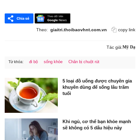
Theo:
giaitri.thoibaovhnt.com.vn
copy link
Tác giả:
Mỹ Dạ
đi bộ
sống khỏe
Chân bị chuột rút
Từ khóa:
5 loại đồ uống được chuyên gia
khuyên dùng để sống lâu trăm
tuổi
Khi ngủ, cơ thể bạn khỏe mạnh
sẽ không có 5 dấu hiệu này