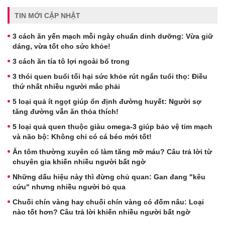
TIN MỚI CẬP NHẬT
3 cách ăn yến mạch mỗi ngày chuẩn dinh dưỡng: Vừa giữ
dáng, vừa tốt cho sức khỏe!
3 cách ăn tía tô lợi ngoài bổ trong
3 thói quen buổi tối hại sức khỏe rút ngắn tuổi thọ: Điều
thứ nhất nhiều người mắc phải
5 loại quả ít ngọt giúp ổn định đường huyết: Người sợ
tăng đường vẫn ăn thỏa thích!
5 loại quả quen thuộc giàu omega-3 giúp bảo vệ tim mạch
và não bộ: Không chỉ có cá béo mới tốt!
Ăn tôm thường xuyên có làm tăng mỡ máu? Câu trả lời từ
chuyên gia khiến nhiều người bất ngờ
Những dấu hiệu này thì đừng chủ quan: Gan đang "kêu
cứu" nhưng nhiều người bỏ qua
Chuối chín vàng hay chuối chín vàng có đốm nâu: Loại
nào tốt hơn? Câu trả lời khiến nhiều người bất ngờ