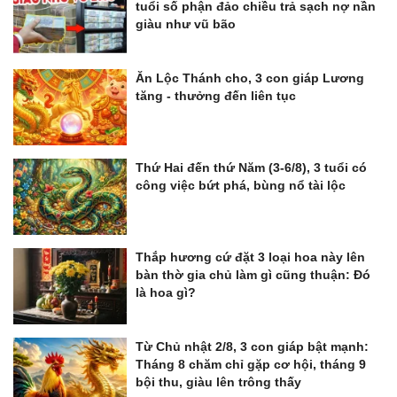
tuổi số phận đảo chiều trả sạch nợ nần
giàu như vũ bão
Ăn Lộc Thánh cho, 3 con giáp Lương
tăng - thưởng đến liên tục
Thứ Hai đến thứ Năm (3-6/8), 3 tuổi có
công việc bứt phá, bùng nổ tài lộc
Thắp hương cứ đặt 3 loại hoa này lên
bàn thờ gia chủ làm gì cũng thuận: Đó
là hoa gì?
Từ Chủ nhật 2/8, 3 con giáp bật mạnh:
Tháng 8 chăm chỉ gặp cơ hội, tháng 9
bội thu, giàu lên trông thấy