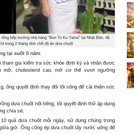
, tổng bếp trưởng nhà hàng "Bun To Ku Yama" tại Nhật Bản, đã
hỉ trong 2 tháng nhờ chế độ ăn dưa chuột
ng lại suốt 5 năm
i tham gia kiểm tra sức khỏe định kỳ và nhận được
m mỡ, cholesterol cao, mỡ cơ thể vượt ngưỡng
, ông quyết định thay đổi lối sống để cải thiện sức
trồng dưa chuột nổi tiếng, tôi quyết định thử áp dụng
ng chia sẻ.
i 10 quả dưa chuột mỗi ngày, sử dụng chúng trong
giữa giờ. Ông cũng ép dưa chuột lấy nước uống để