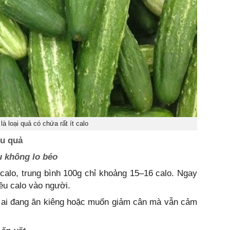
à loại quả có chứa rất ít calo
ệu quả
u không lo béo
t calo, trung bình 100g chỉ khoảng 15–16 calo. Ngay
ều calo vào người.
g ai đang ăn kiêng hoặc muốn giảm cân mà vẫn cảm
.