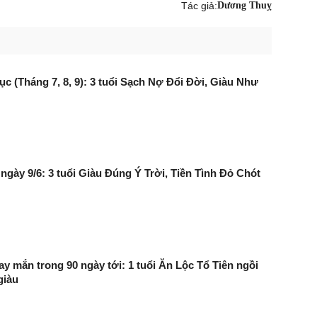
Tác giả:
Dương Thuỵ
tục (Tháng 7, 8, 9): 3 tuổi Sạch Nợ Đổi Đời, Giàu Như
ngày 9/6: 3 tuổi Giàu Đúng Ý Trời, Tiền Tình Đỏ Chót
ay mắn trong 90 ngày tới: 1 tuổi Ăn Lộc Tổ Tiên ngồi
giàu