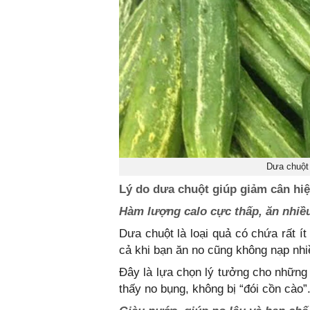
Dưa chuột l
Lý do dưa chuột giúp giảm cân hi
Hàm lượng calo cực thấp, ăn nhiề
Dưa chuột là loại quả có chứa rất í
cả khi bạn ăn no cũng không nạp nhi
Đây là lựa chọn lý tưởng cho nhữn
thấy no bụng, không bị “đói cồn cào”