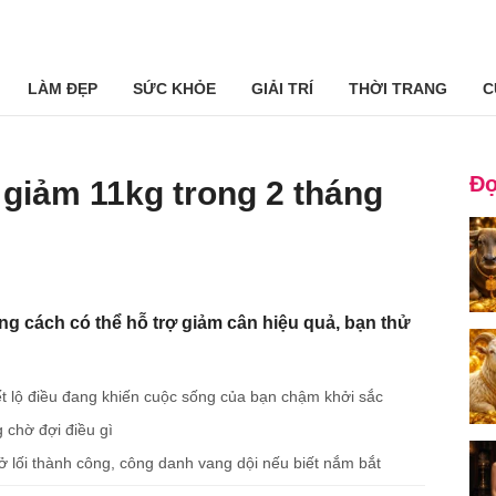
LÀM ĐẸP
SỨC KHỎE
GIẢI TRÍ
THỜI TRANG
C
Đọ
giảm 11kg trong 2 tháng
g cách có thể hỗ trợ giảm cân hiệu quả, bạn thử
tiết lộ điều đang khiến cuộc sống của bạn chậm khởi sắc
 chờ đợi điều gì
 lối thành công, công danh vang dội nếu biết nắm bắt