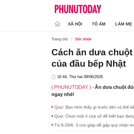
XÃ HỘI
TỔ ẤM
LÀM MẸ
Trang chủ
Sức khỏe
Cách ăn dưa chuột 
của đầu bếp Nhật
16:44, Thứ hai 08/06/2026
( PHUNUTODAY )
-
Ăn dưa chuột đún
ngay nhé!
Quiz: Bạn nhìn thấy gì trước tiên có thể 
Quiz: Chọn một ô cửa sổ để biết bạn đang
Từ 9-29/6: 3 con giáp dễ gặp quý nhân mở