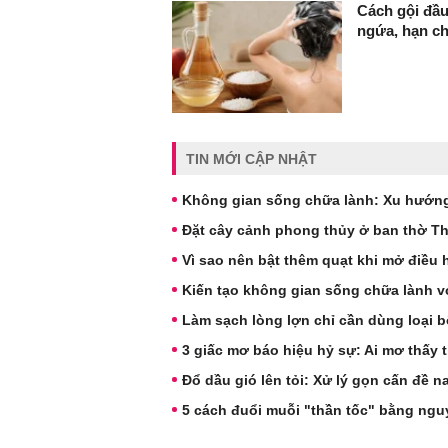
Cách gội đầu
ngứa, hạn c
TIN MỚI CẬP NHẬT
Không gian sống chữa lành: Xu hướng 
Đặt cây cảnh phong thủy ở ban thờ Thầ
Vì sao nên bật thêm quạt khi mở điều
Kiến tạo không gian sống chữa lành vớ
Làm sạch lòng lợn chỉ cần dùng loại b
3 giấc mơ báo hiệu hỷ sự: Ai mơ thấy
Đổ dầu gió lên tỏi: Xử lý gọn cấn đề 
5 cách đuổi muỗi "thần tốc" bằng nguy