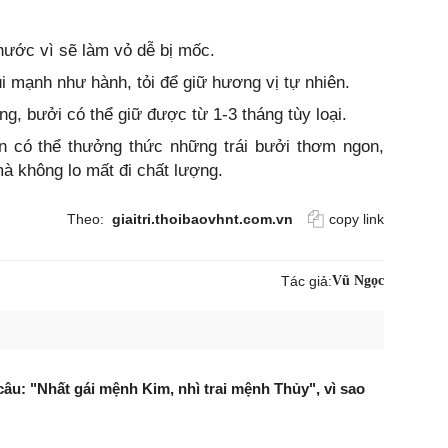
 nước vì sẽ làm vỏ dễ bị mốc.
 mạnh như hành, tỏi để giữ hương vị tự nhiên.
g, bưởi có thể giữ được từ 1-3 tháng tùy loại.
 có thể thưởng thức những trái bưởi thơm ngon,
mà không lo mất đi chất lượng.
Theo:
giaitri.thoibaovhnt.com.vn
copy link
Tác giả:
Vũ Ngọc
câu: "Nhất gái mệnh Kim, nhì trai mệnh Thủy", vì sao