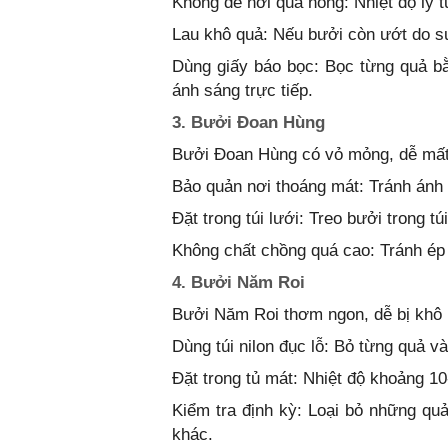
Không để nơi quá nóng: Nhiệt độ lý 
Lau khô quả: Nếu bưởi còn ướt do sư
Dùng giấy báo bọc: Bọc từng quả bằ
ánh sáng trực tiếp.
3. Bưởi Đoan Hùng
Bưởi Đoan Hùng có vỏ mỏng, dễ mất
Bảo quản nơi thoáng mát: Tránh ánh 
Đặt trong túi lưới: Treo bưởi trong tú
Không chất chồng quá cao: Tránh ép 
4. Bưởi Năm Roi
Bưởi Năm Roi thơm ngon, dễ bị khô 
Dùng túi nilon đục lỗ: Bỏ từng quả vào
Đặt trong tủ mát: Nhiệt độ khoảng 10-
Kiểm tra định kỳ: Loại bỏ những qu
khác.