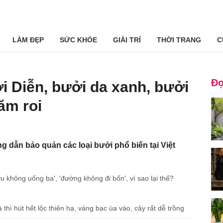
LÀM ĐẸP
SỨC KHỎE
GIẢI TRÍ
THỜI TRANG
C
Đọ
 Diễn, bưởi da xanh, bưởi
ăm roi
g dẫn bảo quản các loại bưởi phổ biến tại Việt
ợu không uống ba', 'đường không đi bốn', vì sao lại thế?
ì hút hết lộc thiên hạ, vàng bạc ùa vào, cây rất dễ trồng