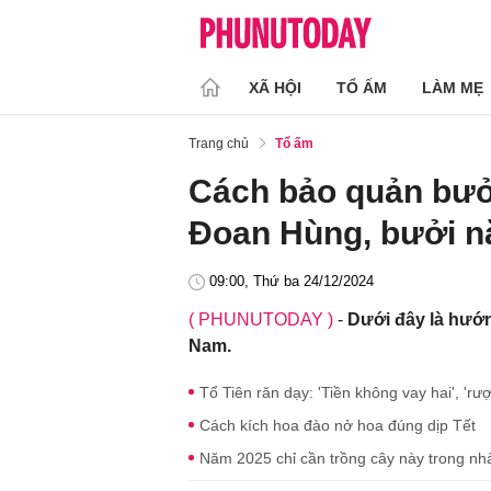
XÃ HỘI
TỔ ẤM
LÀM MẸ
Trang chủ
Tổ ấm
Cách bảo quản bưởi
Đoan Hùng, bưởi n
09:00, Thứ ba 24/12/2024
( PHUNUTODAY )
-
Dưới đây là hướn
Nam.
Tổ Tiên răn dạy: 'Tiền không vay hai', 'rư
Cách kích hoa đào nở hoa đúng dịp Tết
Năm 2025 chỉ cần trồng cây này trong nhà th