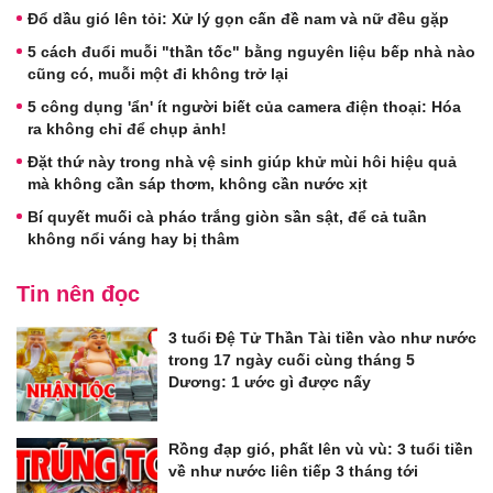
Đổ dầu gió lên tỏi: Xử lý gọn cấn đề nam và nữ đều gặp
5 cách đuổi muỗi "thần tốc" bằng nguyên liệu bếp nhà nào
cũng có, muỗi một đi không trở lại
5 công dụng 'ẩn' ít người biết của camera điện thoại: Hóa
ra không chỉ để chụp ảnh!
Đặt thứ này trong nhà vệ sinh giúp khử mùi hôi hiệu quả
mà không cần sáp thơm, không cần nước xịt
Bí quyết muối cà pháo trắng giòn sần sật, để cả tuần
không nổi váng hay bị thâm
Tin nên đọc
3 tuổi Đệ Tử Thần Tài tiền vào như nước
trong 17 ngày cuối cùng tháng 5
Dương: 1 ước gì được nấy
Rồng đạp gió, phất lên vù vù: 3 tuổi tiền
về như nước liên tiếp 3 tháng tới