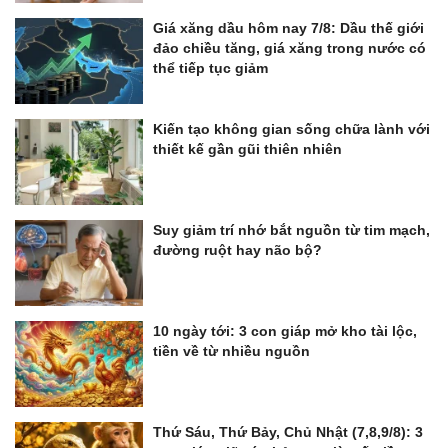
Giá xăng dầu hôm nay 7/8: Dầu thế giới
đảo chiều tăng, giá xăng trong nước có
thể tiếp tục giảm
Kiến tạo không gian sống chữa lành với
thiết kế gần gũi thiên nhiên
Suy giảm trí nhớ bắt nguồn từ tim mạch,
đường ruột hay não bộ?
10 ngày tới: 3 con giáp mở kho tài lộc,
tiền về từ nhiều nguồn
Thứ Sáu, Thứ Bảy, Chủ Nhật (7,8,9/8): 3