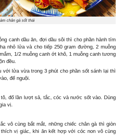
àm chân gà sốt thái
ỗng canh dầu ăn, đợi dầu sôi thì cho phần hành tím
ì hạ nhỏ lửa và cho tiếp 250 gram đường, 2 muỗng
mắm, 1/2 muỗng canh ớt khô, 1 muỗng canh tương
ộn đều.
 với lửa vừa trong 3 phút cho phần sốt sánh lại thì
vào, để nguội.
 tô, đổ lần lượt sả, tắc, cóc và nước sốt vào. Dùng
ia vị.
ắc vô cùng bắt mắt, những chiếc chân gà thì giòn
 thích vị giác, khi ăn kết hợp với cóc non vô cùng