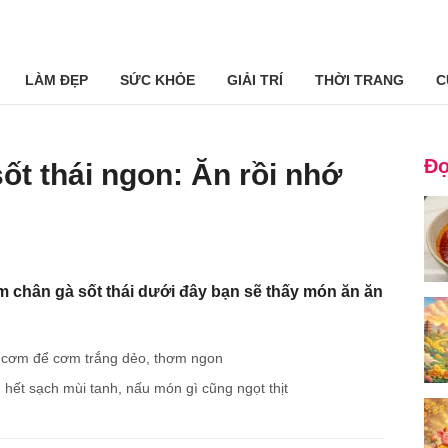
LÀM ĐẸP
SỨC KHỎE
GIẢI TRÍ
THỜI TRANG
C
Đọ
ốt thái ngon: Ăn rồi nhớ
m chân gà sốt thái dưới đây bạn sẽ thấy món ăn ăn
i cơm để cơm trắng dẻo, thơm ngon
hết sạch mùi tanh, nấu món gì cũng ngọt thịt