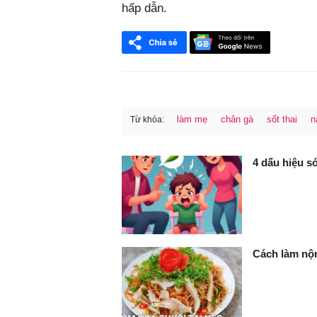
hấp dẫn.
làm mẹ
chân gà
sốt thai
n
Từ khóa:
FaceBook
4 dấu hiệu s
Cách làm nộm