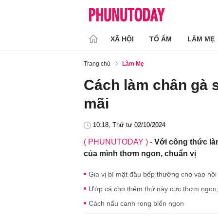
XÃ HỘI
TỔ ẤM
LÀM MẸ
Trang chủ
Làm Mẹ
Cách làm chân gà s
mãi
10:18, Thứ tư 02/10/2024
( PHUNUTODAY )
-
Với công thức là
của mình thơm ngon, chuẩn vị
Gia vị bí mật đầu bếp thường cho vào nồ
Ướp cá cho thêm thứ này cực thơm ngon, 
Cách nấu canh rong biển ngon