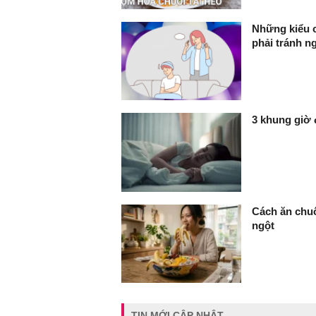
Những kiểu c
phải tránh n
3 khung giờ 
Cách ăn chuố
ngột
TIN MỚI CẬP NHẬT