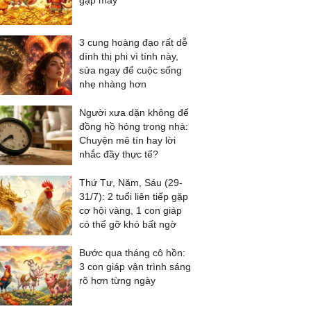
gặp may
3 cung hoàng đạo rất dễ
dính thị phi vì tính này,
sửa ngay để cuộc sống
nhẹ nhàng hơn
Người xưa dặn không để
đồng hồ hỏng trong nhà:
Chuyện mê tín hay lời
nhắc đầy thực tế?
Thứ Tư, Năm, Sáu (29-
31/7): 2 tuổi liên tiếp gặp
cơ hội vàng, 1 con giáp
có thể gỡ khó bất ngờ
Bước qua tháng cô hồn:
3 con giáp vận trình sáng
rõ hơn từng ngày