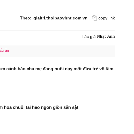
Theo:
giaitri.thoibaovhnt.com.vn
copy link
Tác giả:
Nhật Ánh
ấu ăn
ớm cảnh báo cha mẹ đang nuôi dạy một đứa trẻ vô tâm
 hoa chuối tai heo ngon giòn sần sật