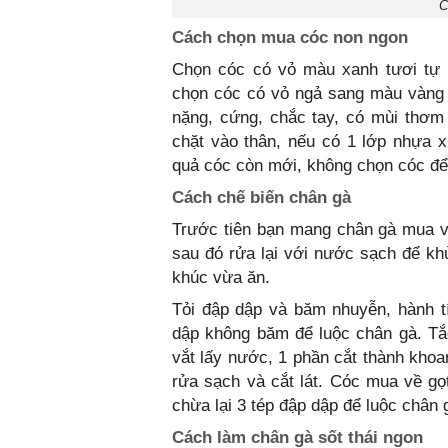
C
Cách chọn mua cóc non ngon
Chọn cóc có vỏ màu xanh tươi tự n
chọn cóc có vỏ ngả sang màu vàng v
nặng, cứng, chắc tay, có mùi thơm
chặt vào thân, nếu có 1 lớp nhựa 
quả cóc còn mới, không chọn cóc để 
Cách chế biến chân gà
Trước tiên bạn mang chân gà mua v
sau đó rửa lại với nước sạch để kh
khúc vừa ăn.
Tỏi đập dập và băm nhuyễn, hành t
dập không băm để luộc chân gà. Tắc
vắt lấy nước, 1 phần cắt thành khoa
rửa sạch và cắt lát. Cóc mua về gọt
chừa lại 3 tép đập dập để luộc chân 
Cách làm chân gà sốt thái ngon