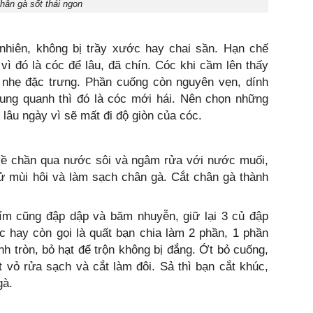
hân gà sốt thái ngon
hiên, không bị trầy xước hay chai sần. Hạn chế
ì đó là cóc để lâu, đã chín. Cóc khi cầm lên thấy
 nhẹ đặc trưng. Phần cuống còn nguyên vẹn, dính
xung quanh thì đó là cóc mới hái. Nên chọn những
lâu ngày vì sẽ mất đi độ giòn của cóc.
ề chần qua nước sôi và ngâm rửa với nước muối,
ử mùi hôi và làm sạch chân gà. Cắt chân gà thành
ím cũng đập dập và băm nhuyễn, giữ lại 3 củ đập
 hay còn gọi là quất bạn chia làm 2 phần, 1 phần
nh tròn, bỏ hạt để trộn không bị đắng. Ớt bỏ cuống,
 vỏ rửa sạch và cắt làm đôi. Sả thì bạn cắt khúc,
gà.