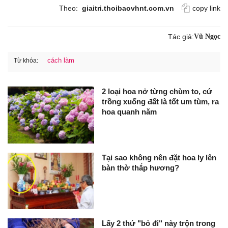
Theo:
giaitri.thoibaovhnt.com.vn
copy link
Tác giả:
Vũ Ngọc
cách làm
Từ khóa:
2 loại hoa nở từng chùm to, cứ
trồng xuống đất là tốt um tùm, ra
hoa quanh năm
Tại sao không nên đặt hoa ly lên
bàn thờ thắp hương?
Lấy 2 thứ "bỏ đi" này trộn trong