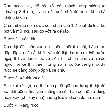
Rửa sạch thịt, để ráo rồi cắt thành từng miếng to
khoảng 3-4 cm, tránh cắt quá nhỏ để ruốc khi chà
không bị vụn.
Cho thịt vào nồi nước sôi, chần qua 1-2 phút để loại bỏ
bọt và mùi hôi, sau đó vớt ra để ráo.
Bước 2: Luộc thịt
Cho thịt đã chần vào nồi, thêm một ít muối, hành tím
đập dập và sả cắt khúc vào để thịt thơm hơn. Đổ nước
ngập thịt và đun ở lửa vừa.Khi thịt chín mềm, vớt ra để
nguội rồi xé thịt thành từng sợi nhỏ. Xé càng nhỏ thì
ruốc sẽ càng bông xốp và dễ chà.
Bước 3: Xé thịt và giã
Sau khi xé sợi, có thể dùng cối giã nhẹ từng ít thịt để
sợi thịt bông lên. Nếu không có cối, bạn có thể sử dụng
máy xay (chỉ xay nhẹ) nhưng lưu ý không để nát quá.
Bước 4: Rang ruốc