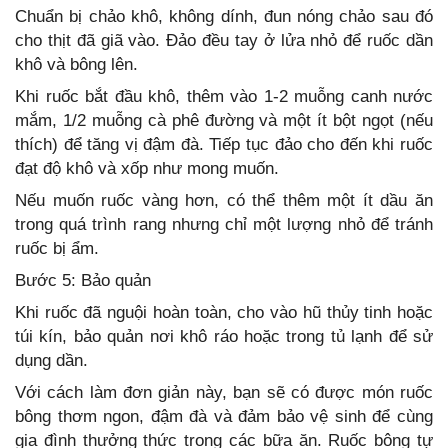
Chuẩn bị chảo khô, không dính, đun nóng chảo sau đó
cho thịt đã giã vào. Đảo đều tay ở lửa nhỏ để ruốc dần
khô và bông lên.
Khi ruốc bắt đầu khô, thêm vào 1-2 muỗng canh nước
mắm, 1/2 muỗng cà phê đường và một ít bột ngọt (nếu
thích) để tăng vị đậm đà. Tiếp tục đảo cho đến khi ruốc
đạt độ khô và xốp như mong muốn.
Nếu muốn ruốc vàng hơn, có thể thêm một ít dầu ăn
trong quá trình rang nhưng chỉ một lượng nhỏ để tránh
ruốc bị ẩm.
Bước 5: Bảo quản
Khi ruốc đã nguội hoàn toàn, cho vào hũ thủy tinh hoặc
túi kín, bảo quản nơi khô ráo hoặc trong tủ lạnh để sử
dụng dần.
Với cách làm đơn giản này, bạn sẽ có được món ruốc
bông thơm ngon, đậm đà và đảm bảo vệ sinh để cùng
gia đình thưởng thức trong các bữa ăn. Ruốc bông tự