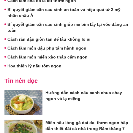
Cách làm chả ốc lá lốt thơm ngon
Bí quyết giảm cân sau sinh an toàn và hiệu quả từ 2 mỹ
nhân châu Á
Bí quyết giảm cân sau sinh giúp mẹ bỉm lấy lại vóc dáng an
toàn
Cách rán đậu giòn tan để lâu không lo ỉu
Cách làm món đậu phụ tẩm hành ngon
Cách làm món miến xào thập cẩm ngon
Hoa thiên lý nấu tôm ngon
Tin nên đọc
Hướng dẫn cách nấu canh chua chay
ngon và lạ miệng
Miến nấu lòng gà dai dai thơm ngon hấp
dẫn thiết đãi cả nhà trong Rằm tháng 7