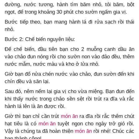
đường, nước tương, hành tìm băm nhỏ, tỏi băm, bột
ngọt, để trong khoảng 30 phút cho sườn ngấm gia vị.
Bước tiếp theo, bạn mang hành lá đi rửa sạch rồi thái
nhỏ.
Bước 2: Chế biến nguyên liệu:
Để chế biến, đầu tiên bạn cho 2 muỗng canh dầu ăn
vào chảo đun nóng rồi cho sườn non vào đảo đều, thêm
nước mắm, nước màu và kho ở lửa nhỏ.
Giờ bạn đổ nửa chén nước vào chảo, đun sườn đến khi
chín đều và săn lại.
Sau đó, nêm nếm lại gia vị cho vừa miệng. Bạn đun đến
khi thấy nước trong chảo sền sệt rồi trút ra đĩa và rắc
hành lá lên là ăn được rồi.
Giờ thì bạn chỉ cần trút
món ăn
ra đĩa rồi rắc thêm chút
hạt tiêu là có
món ăn
tuyệt ngon cho ngày trở gió rồi.
Vậy là chúng ta đã hoàn thiện
món ăn
rồi nhé! Chúc các
bạn thành công!