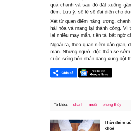
quả chanh và sau đó đặt xuống gầm
đêm. Lưu ý, số lẻ sẽ đại diện cho dư
Xét từ quan điểm năng lượng, chanh
hài hòa và mang lại thành công. Vì 
lại nhiều may mắn, tiền tài bất ngờ c
Ngoài ra, theo quan niệm dân gian, 
mãn. Những người độc thân sẽ sớm t
cuộc sống hôn nhân đang xung đột th
chanh
muối
phong thủy
Từ khóa:
FaceBook
Thời điểm uố
khoẻ