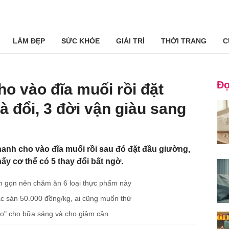
LÀM ĐẸP
SỨC KHỎE
GIẢI TRÍ
THỜI TRANG
C
Đọ
ho vào đĩa muối rồi đặt
 đổi, 3 đời vận giàu sang
hanh cho vào đĩa muối rồi sau đó đặt đầu giường,
ấy cơ thể có 5 thay đổi bất ngờ.
n gọn nên chăm ăn 6 loại thực phẩm này
ặc sản 50.000 đồng/kg, ai cũng muốn thử
ảo" cho bữa sáng và cho giảm cân