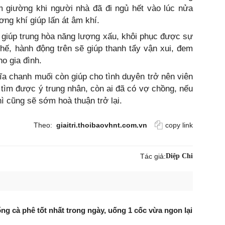
 giường khi người nhà đã đi ngủ hết vào lúc nửa
ơng khí giúp lấn át âm khí.
 giúp trung hòa năng lượng xấu, khôi phục được sự
thế, hành động trên sẽ giúp thanh tẩy vận xui, đem
ho gia đình.
đĩa chanh muối còn giúp cho tình duyên trở nên viên
ìm được ý trung nhân, còn ai đã có vợ chồng, nếu
ì cũng sẽ sớm hoà thuận trở lại.
Theo:
giaitri.thoibaovhnt.com.vn
copy link
Tác giả:
Diệp Chi
ng cà phê tốt nhất trong ngày, uống 1 cốc vừa ngon lại