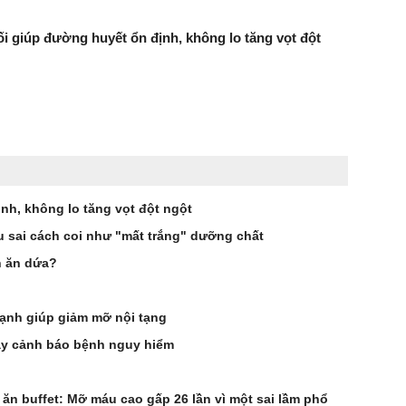
i giúp đường huyết ổn định, không lo tăng vọt đột
nh, không lo tăng vọt đột ngột
ấu sai cách coi như "mất trắng" dưỡng chất
n ăn dứa?
ạnh giúp giảm mỡ nội tạng
ay cảnh báo bệnh nguy hiểm
ăn buffet: Mỡ máu cao gấp 26 lần vì một sai lầm phổ