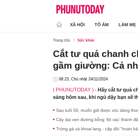
XÃ HỘI
TỔ ẤM
LÀM MẸ
Trang chủ
Sức khỏe
Cắt tư quả chanh c
gầm giường: Cả nhà
08:23, Chủ nhật 24/11/2024
( PHUNUTODAY )
-
Hãy cắt tư quả c
sáng hôm sau, khi ngủ dậy bạn sẽ th
Sau tuổi 50, muốn giữ được vóc dáng tho
Cây dại ven đường bỗng ‘lột xác’ thành đ
Trứng gà và khoai lang - cặp đôi "hoàn h