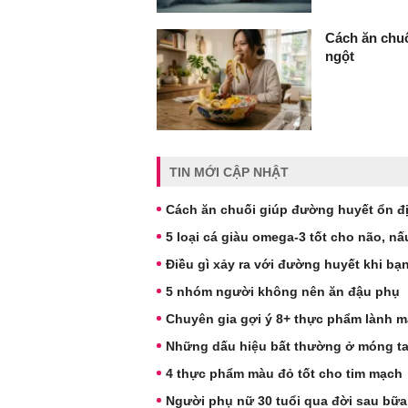
Cách ăn chuố
ngột
TIN MỚI CẬP NHẬT
Cách ăn chuối giúp đường huyết ổn đị
5 loại cá giàu omega-3 tốt cho não, n
Điều gì xảy ra với đường huyết khi bạ
5 nhóm người không nên ăn đậu phụ
Chuyên gia gợi ý 8+ thực phẩm lành m
Những dấu hiệu bất thường ở móng t
4 thực phẩm màu đỏ tốt cho tim mạch
Người phụ nữ 30 tuổi qua đời sau bữa 