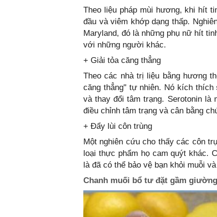
Theo liệu pháp mùi hương, khi hít t
đầu và viêm khớp dạng thấp. Nghiên
Maryland, đó là những phụ nữ hít tin
với những người khác.
+ Giải tỏa căng thẳng
Theo các nhà trị liệu bằng hương th
căng thẳng" tự nhiên. Nó kích thích
và thay đổi tâm trạng. Serotonin là
điều chỉnh tâm trạng và cân bằng c
+ Đẩy lùi côn trùng
Một nghiên cứu cho thấy các côn tr
loại thực phẩm họ cam quýt khác. C
là đã có thể bảo vệ bạn khỏi muỗi và
Chanh muối bổ tư đặt gầm giường 