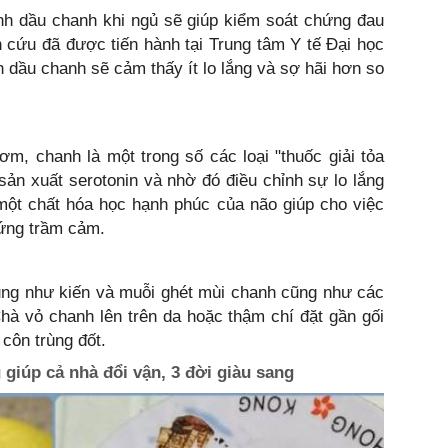
inh dầu chanh khi ngủ sẽ giúp kiểm soát chứng đau
 cứu đã được tiến hành tại Trung tâm Y tế Đại học
h dầu chanh sẽ cảm thấy ít lo lắng và sợ hãi hơn so
ơm, chanh là một trong số các loại "thuốc giải tỏa
 sản xuất serotonin và nhờ đó điều chỉnh sự lo lắng
 một chất hóa học hạnh phúc của não giúp cho việc
hứng trầm cảm.
ụng như kiến và muỗi ghét mùi chanh cũng như các
hà vỏ chanh lên trên da hoặc thậm chí đặt gần gối
 côn trùng đốt.
giúp cả nhà đổi vận, 3 đời giàu sang