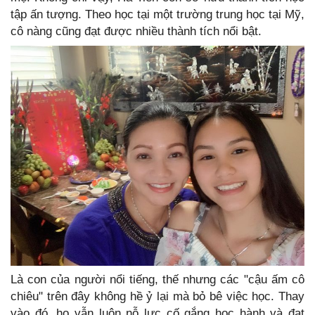
tập ấn tượng. Theo học tại một trường trung học tại Mỹ,
cô nàng cũng đạt được nhiều thành tích nổi bật.
Là con của người nổi tiếng, thế nhưng các "cậu ấm cô
chiêu" trên đây không hề ỷ lại mà bỏ bê việc học. Thay
vào đó, họ vẫn luôn nỗ lực cố gắng học hành và đạt