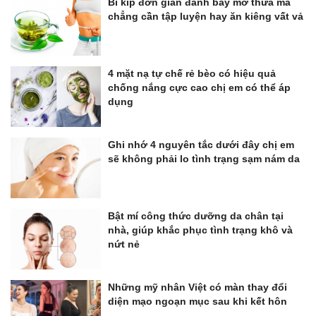
Bí kíp đơn giản đánh bay mỡ thừa mà
chẳng cần tập luyện hay ăn kiêng vất vả
4 mặt nạ tự chế rẻ bèo có hiệu quả
chống nắng cực cao chị em có thể áp
dụng
Ghi nhớ 4 nguyên tắc dưới đây chị em
sẽ không phải lo tình trạng sạm nám da
Bật mí công thức dưỡng da chân tại
nhà, giúp khắc phục tình trạng khô và
nứt nẻ
Những mỹ nhân Việt có màn thay đổi
diện mạo ngoạn mục sau khi kết hôn