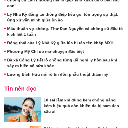
Chồng cũ Lan Phương tiết lộ gặp 'khó khăn để ở bên các
con'
Lý Nhã Kỳ đăng tải thông điệp kêu gọi tôn trọng sự thật,
ứng xử văn minh giữa ồn ào
Mâu thuẫn vợ chồng: Thư Đan Nguyễn và chồng cũ đấu tố
kịch liệt 1 tuần
Động thái của Lý Nhã Kỳ giữa lúc bị réo tên khắp MXH
Phương Mỹ Chi úp mở chuyện đặc biệt
Bà xã Công Lý tiết lộ chồng từng đề nghị ly hôn sau khi
xảy ra biến cố sức khỏe
Lương Bích Hữu nói rõ tin đồn phẫu thuật thẩm mỹ
Tin nên đọc
10 sai lầm khi dùng kem chống nắng
kém hiệu quả còn khiến da bị sạm đen
xấu xí