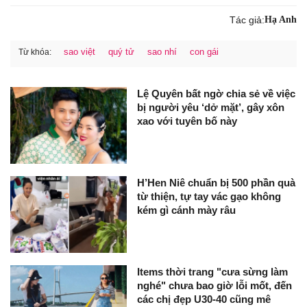
Tác giả:
Hạ Anh
sao việt
quý tử
sao nhí
con gái
Từ khóa:
Lệ Quyên bất ngờ chia sẻ về việc
bị người yêu ‘dở mặt’, gây xôn
xao với tuyên bố này
H’Hen Niê chuẩn bị 500 phần quà
từ thiện, tự tay vác gạo không
kém gì cánh mày râu
Items thời trang "cưa sừng làm
nghé" chưa bao giờ lỗi mốt, đến
các chị đẹp U30-40 cũng mê