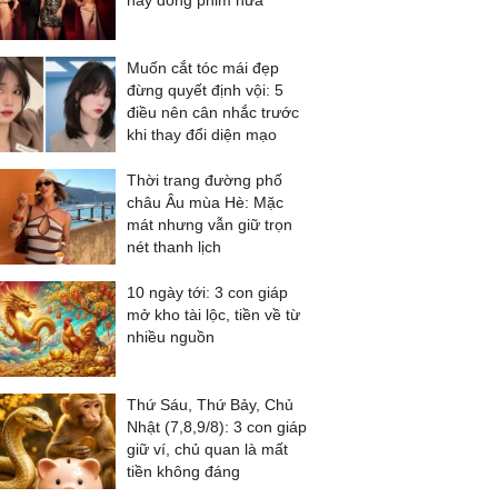
này đóng phim nữa
Muốn cắt tóc mái đẹp
đừng quyết định vội: 5
điều nên cân nhắc trước
khi thay đổi diện mạo
Thời trang đường phố
châu Âu mùa Hè: Mặc
mát nhưng vẫn giữ trọn
nét thanh lịch
10 ngày tới: 3 con giáp
mở kho tài lộc, tiền về từ
nhiều nguồn
Thứ Sáu, Thứ Bảy, Chủ
Nhật (7,8,9/8): 3 con giáp
giữ ví, chủ quan là mất
tiền không đáng