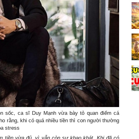
ôn sốc, ca sĩ Duy Mạnh vừa bày tỏ quan điểm cá
ho rằng, khi có quá nhiều tiền thì con người thường
ỏa stress
m tiền vừa đủ, vì vẫn còn sự khao khát. Khi đã có