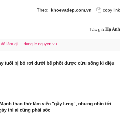
Theo:
khoevadep.com.vn
copy link
Tác giả:
Hạ Anh
 để làm gì
dang le nguyen vu
y tuổi bị bỏ rơi dưới bể phốt được cứu sống kì diệu
Mạnh than thở làm việc "gãy lưng", nhưng nhìn tới
ày thì ai cũng phải sốc