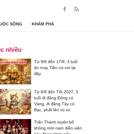
UỘC SỐNG
KHÁM PHÁ
c nhiều
Từ 9/8 đến 17/8, 3 tuổi
ăn may Tiền cứ vơi lại
đầy
Từ 8/8 đến Tết 2027, 3
tuổi đi đằng Đông có
Vàng, đi đằng Tây có
Bạc, phất lên vù vù
Trấn Thành tuyên bố
không mời nam diễn viên