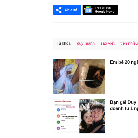
duy mạnh
sao việt
tiền nhiều
Từ khóa:
FaceBook
Em bé 20 ngà
Bạn gái Duy 
doanh tu 1 ng