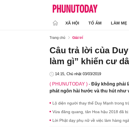
XÃ HỘI
TỔ ẤM
LÀM MẸ
Trang chủ
Giải trí
Câu trả lời của Du
làm gì” khiến cư d
14:15, Chủ nhật 03/03/2019
( PHUNUTODAY )
-
Đây không phải l
phát ngôn hài hước và thu hút như 
Lộ diện người thay thế Duy Mạnh trong tr
Vừa đăng quang, tân Hoa hậu 2018 đã bị c
Lời Phật dạy phụ nữ về việc làm hàng ngà