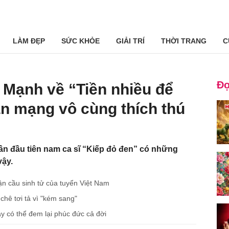
LÀM ĐẸP
SỨC KHỎE
GIẢI TRÍ
THỜI TRANG
C
Đọ
y Mạnh về “Tiền nhiều để
ân mạng vô cùng thích thú
ần đầu tiên nam ca sĩ “Kiếp đỏ đen” có những
vậy.
ận cầu sinh tử của tuyển Việt Nam
hê tơi tả vì "kém sang"
y có thể đem lại phúc đức cả đời