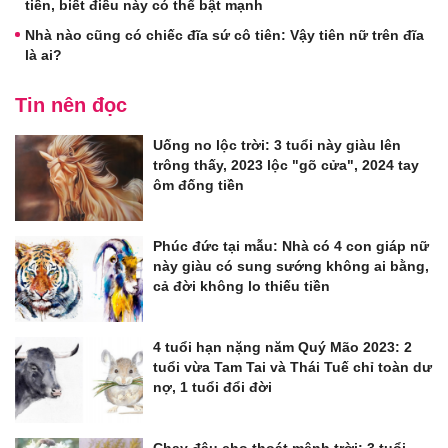
tiền, biết điều này có thể bật mạnh
Nhà nào cũng có chiếc đĩa sứ cô tiên: Vậy tiên nữ trên đĩa
là ai?
Tin nên đọc
Uống no lộc trời: 3 tuổi này giàu lên
trông thấy, 2023 lộc "gõ cửa", 2024 tay
ôm đống tiền
Phúc đức tại mẫu: Nhà có 4 con giáp nữ
này giàu có sung sướng không ai bằng,
cả đời không lo thiếu tiền
4 tuổi hạn nặng năm Quý Mão 2023: 2
tuổi vừa Tam Tai và Thái Tuế chỉ toàn dư
nợ, 1 tuổi đổi đời
Chạy đâu cho thoát mệnh trời: 3 tuổi