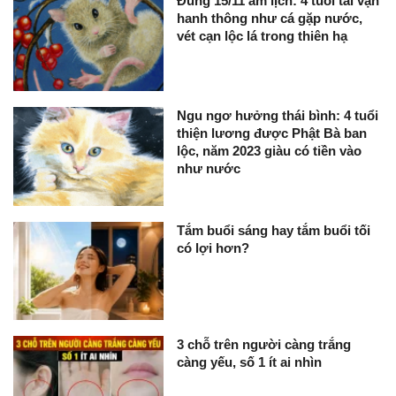
Đúng 15/11 âm lịch: 4 tuổi tài vận
hanh thông như cá gặp nước,
vét cạn lộc lá trong thiên hạ
Ngu ngơ hưởng thái bình: 4 tuổi
thiện lương được Phật Bà ban
lộc, năm 2023 giàu có tiền vào
như nước
Tắm buổi sáng hay tắm buổi tối
có lợi hơn?
3 chỗ trên người càng trắng
càng yếu, số 1 ít ai nhìn