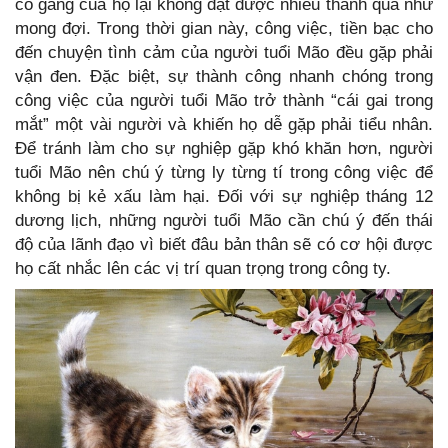
cố gắng của họ lại không đạt được nhiều thành quả như
mong đợi. Trong thời gian này, công việc, tiền bạc cho
đến chuyện tình cảm của người tuổi Mão đều gặp phải
vận đen. Đặc biệt, sự thành công nhanh chóng trong
công việc của người tuổi Mão trở thành “cái gai trong
mắt” một vài người và khiến họ dễ gặp phải tiểu nhân.
Để tránh làm cho sự nghiệp gặp khó khăn hơn, người
tuổi Mão nên chú ý từng ly từng tí trong công việc để
không bị kẻ xấu làm hại. Đối với sự nghiệp tháng 12
dương lịch, những người tuổi Mão cần chú ý đến thái
độ của lãnh đạo vì biết đâu bản thân sẽ có cơ hội được
họ cất nhắc lên các vị trí quan trọng trong công ty.