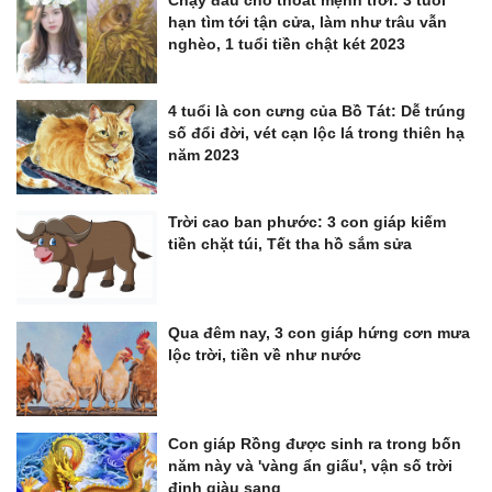
hạn tìm tới tận cửa, làm như trâu vẫn
nghèo, 1 tuổi tiền chật két 2023
4 tuổi là con cưng của Bồ Tát: Dễ trúng
số đổi đời, vét cạn lộc lá trong thiên hạ
năm 2023
Trời cao ban phước: 3 con giáp kiếm
tiền chặt túi, Tết tha hồ sắm sửa
Qua đêm nay, 3 con giáp hứng cơn mưa
lộc trời, tiền về như nước
Con giáp Rồng được sinh ra trong bốn
năm này và 'vàng ẩn giấu', vận số trời
định giàu sang