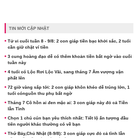
TIN MỚI CẬP NHẬT
Tử vi cuối tuần 8 - 9/8: 2 con giáp tiền bạc khởi sắc, 2 tuổi
cần giữ chặt ví tiền
3 cung hoàng đạo dễ có thêm khoản tiền bất ngờ vào cuối
tuần này
4 tuổi có Lộc Rơi Lộc Vãi, sang tháng 7 Âm vượng vận
phất lên
72 giờ vàng sắp tới: 2 con giáp khôn khéo dễ trúng lớn, 1
tuổi cónguồn thu phụ bất ngờ
Tháng 7 Cô hồn ai đen mặc ai: 3 con giáp này đỏ cả Tiền
lẫn Tình
Chọn 1 chú cún bạn yêu thích nhất: Tiết lộ ấn tượng đầu
tiên người khác thường có về bạn
Thứ Bảy,Chủ Nhật (8-9/8): 3 con giáp cực đỏ cả tình lẫn