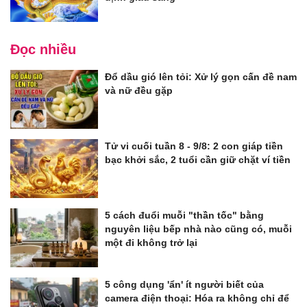
Đọc nhiều
Đổ dầu gió lên tỏi: Xử lý gọn cấn đề nam
và nữ đều gặp
Tử vi cuối tuần 8 - 9/8: 2 con giáp tiền
bạc khởi sắc, 2 tuổi cần giữ chặt ví tiền
5 cách đuổi muỗi "thần tốc" bằng
nguyên liệu bếp nhà nào cũng có, muỗi
một đi không trở lại
5 công dụng 'ẩn' ít người biết của
camera điện thoại: Hóa ra không chỉ để