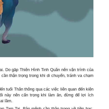
i. Do gặp Thiên Hình Tinh Quân nên vận trình của
y cần thận trọng trong khi di chuyển, tránh va chạm
n tuổi Thân thông qua các việc liên quan đến kiện
ổi này nên cẩn trọng khi làm ăn, đừng để lợi ích
ai lầm.
ạn Tam Tai. Bản mệnh cần thận trọng về tiền bạc,