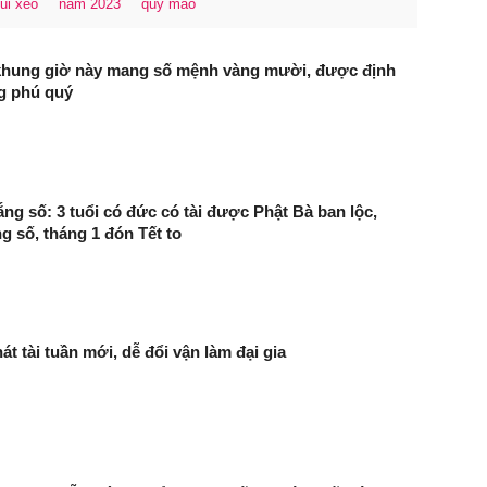
ui xẻo
năm 2023
quý mão
khung giờ này mang số mệnh vàng mười, được định
g phú quý
ng số: 3 tuổi có đức có tài được Phật Bà ban lộc,
g số, tháng 1 đón Tết to
át tài tuần mới, dễ đổi vận làm đại gia