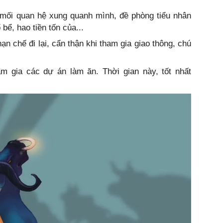
mối quan hệ xung quanh mình, đề phòng tiểu nhân
bể, hao tiền tốn của...
n chế đi lại, cẩn thận khi tham gia giao thông, chú
m gia các dự án làm ăn. Thời gian này, tốt nhất