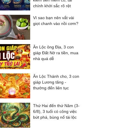
kiếm tiền hiếm có, tài
chính khởi sắc rõ rệt
Vì sao bạn nên vắt vài
giọt chanh vào nồi cơm?
Ăn Lộc ông Địa, 3 con
giáp Đất Nở ra tiền, mua
nhà quá dễ
Ăn Lộc Thánh cho, 3 con
giáp Lương tăng -
thưởng đến liên tục
Thứ Hai đến thứ Năm (3-
6/8), 3 tuổi có công việc
bứt phá, bùng nổ tài lộc