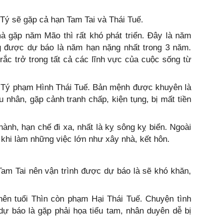
ý sẽ gặp cả hạn Tam Tai và Thái Tuế.
à gặp năm Mão thì rất khó phát triển. Đây là năm
ng được dự báo là năm hạn nặng nhất trong 3 năm.
rắc trở trong tất cả các lĩnh vực của cuộc sống từ
Tý phạm Hình Thái Tuế. Bản mệnh được khuyên là
 nhân, gặp cảnh tranh chấp, kiện tụng, bị mất tiền
hành, hạn chế đi xa, nhất là kỵ sông kỵ biển. Ngoài
khi làm những việc lớn như xây nhà, kết hôn.
Tam Tai nên vận trình được dự báo là sẽ khó khăn,
nên tuổi Thìn còn phạm Hại Thái Tuế. Chuyện tình
ự báo là gặp phải họa tiểu tam, nhân duyên dễ bị