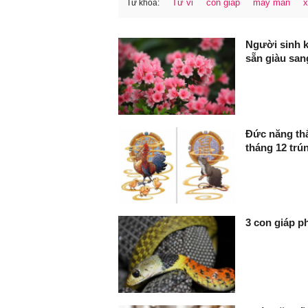
Tử vi
con giáp
may mắn
x
Từ khóa:
FaceBook
Người sinh 
sẵn giàu san
Đức năng thắ
tháng 12 trún
3 con giáp ph