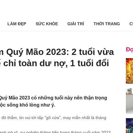
LÀM ĐẸP
SỨC KHỎE
GIẢI TRÍ
THỜI TRANG
C
Đọ
m Quý Mão 2023: 2 tuổi vừa
 chỉ toàn dư nợ, 1 tuổi đổi
Quý Mão 2023 có những tuổi này nên thận trọng
cuộc sống khó lòng như ý.
 đỏ thắm, tin vui tới tấp "gõ cửa", may mắn nhất là tháng
anh nở rộ, sự nghiệp thăng tiến trong tháng cuối năm 2022