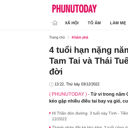
XÃ HỘI
TỔ ẤM
LÀM MẸ
Trang chủ
Khám phá
4 tuổi hạn nặng nă
Tam Tai và Thái Tuế
đời
13:22, Thứ bảy 03/12/2022
( PHUNUTODAY )
-
Tử vi trong năm 
kẻo gặp nhiều điều tai bay vạ gió, 
Hỉ Thần đón đường: 3 tuổi này Tình - Tiền
12/2022
Thánh nhân đãi kẻ khù khờ: 3 tuổi công d