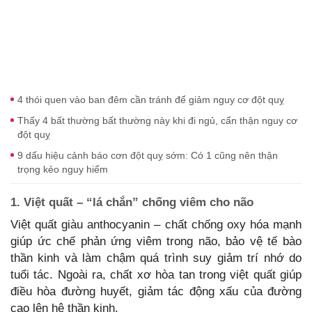
4 thói quen vào ban đêm cần tránh để giảm nguy cơ đột quỵ
Thấy 4 bất thường bất thường này khi đi ngủ, cẩn thận nguy cơ
đột quỵ
9 dấu hiệu cảnh báo cơn đột quỵ sớm: Có 1 cũng nên thận
trọng kẻo nguy hiểm
1. Việt quất – “lá chắn” chống viêm cho não
Việt quất giàu anthocyanin – chất chống oxy hóa mạnh
giúp ức chế phản ứng viêm trong não, bảo vệ tế bào
thần kinh và làm chậm quá trình suy giảm trí nhớ do
tuổi tác. Ngoài ra, chất xơ hòa tan trong việt quất giúp
điều hòa đường huyết, giảm tác động xấu của đường
cao lên hệ thần kinh.