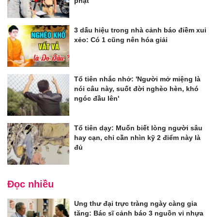
phạt
3 dấu hiệu trong nhà cảnh báo điềm xui
xẻo: Có 1 cũng nên hóa giải
Tổ tiên nhắc nhở: 'Người mở miệng là
nói câu này, suốt đời nghèo hèn, khó
ngóc đầu lên'
Tổ tiên dạy: Muốn biết lòng người sâu
hay cạn, chỉ cần nhìn kỹ 2 điểm này là
đủ
Đọc nhiều
Ung thư đại trực tràng ngày càng gia
tăng: Bác sĩ cảnh báo 3 nguồn vi nhựa