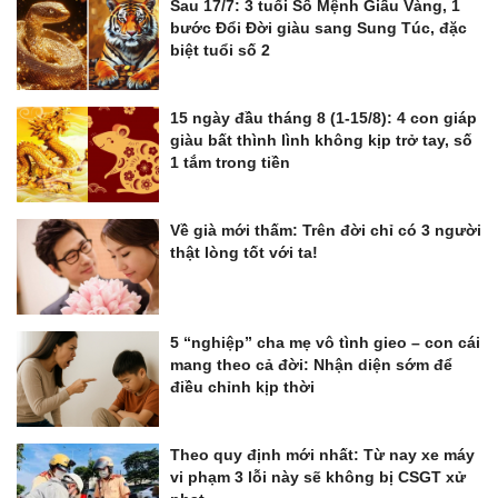
Sau 17/7: 3 tuổi Số Mệnh Giấu Vàng, 1
bước Đổi Đời giàu sang Sung Túc, đặc
biệt tuổi số 2
15 ngày đầu tháng 8 (1-15/8): 4 con giáp
giàu bất thình lình không kịp trở tay, số
1 tắm trong tiền
Về già mới thấm: Trên đời chỉ có 3 người
thật lòng tốt với ta!
5 “nghiệp” cha mẹ vô tình gieo – con cái
mang theo cả đời: Nhận diện sớm để
điều chỉnh kịp thời
Theo quy định mới nhất: Từ nay xe máy
vi phạm 3 lỗi này sẽ không bị CSGT xử