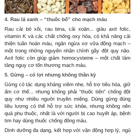
4. Rau lá xanh – “thuốc bổ” cho mạch máu
Rau cải bó xôi, rau bina, cải xoăn... giàu axit folic,
vitamin K và các chất chống oxy hóa, có khả năng cải
thiện tuần hoàn máu, ngăn ngừa xơ vữa động mạch –
một trong những nguyên nhân chính gây đột quỵ não.
Axit folic còn giúp giảm homocysteine – một chất làm
tăng nguy cơ tổn thương mạch máu.
5. Gừng – có lợi nhưng không thần kỳ
Gừng có tác dụng kháng viêm nhẹ, hỗ trợ tiêu hóa, giữ
ấm cơ thể... nhưng không phải “thuốc tiên” chống đột
quỵ như nhiều người truyền miệng. Dùng gừng đúng
liều lượng có thể hỗ trợ sức khỏe, nhưng không nên
quá phụ thuộc, nhất là với người bị cao huyết áp, bệnh
tim hay dùng thuốc chống đông máu.
Dinh dưỡng đa dạng, kết hợp với vận động hợp lý, ngủ