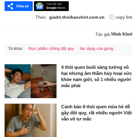
Theo:
giaitri.thoibaovhnt.com.vn
copy link
Tác giả:
Minh Khuê
thực phẩm chống đột quỵ
tác dụng của gừng
Từ khóa:
4 thói quen buổi sáng tưởng vô
hại nhưng âm thầm hủy hoại sức
khỏe nam giới, số 1 nhiều người
mắc phải
Cảnh báo 6 thói quen mùa hè dễ
gây đột quỵ, rất nhiều người Việt
vẫn vô tư mắc