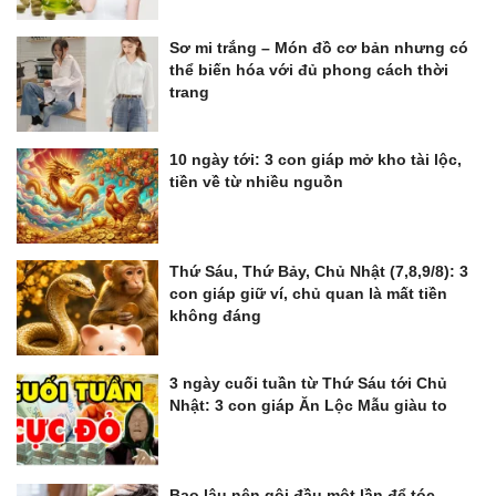
Sơ mi trắng – Món đồ cơ bản nhưng có
thể biến hóa với đủ phong cách thời
trang
10 ngày tới: 3 con giáp mở kho tài lộc,
tiền về từ nhiều nguồn
Thứ Sáu, Thứ Bảy, Chủ Nhật (7,8,9/8): 3
con giáp giữ ví, chủ quan là mất tiền
không đáng
3 ngày cuối tuần từ Thứ Sáu tới Chủ
Nhật: 3 con giáp Ăn Lộc Mẫu giàu to
Bao lâu nên gội đầu một lần để tóc