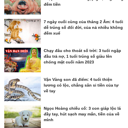
đếm tiền
7 ngày cuối cùng của tháng 2 Âm: 4 tuổi
dễ trúng số đổi đời, của nả nhiều không
đếm xuể
Chạy đâu cho thoát số trời: 3 tuổi ngập
đầu trả nợ, 1 tuổi trúng số giàu lên
chóng mặt cuối năm 2023
Vận Vàng son đã điểm: 4 tuổi thiện
lương có lộc, chẳng sân si tiền của tự
về tay
Ngọc Hoàng chiếu cố: 3 con giáp lộc lá
đầy tay, hút sạch may mắn, tiền của về
mình