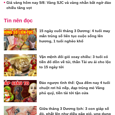
Giá vàng hôm nay 5/8: Vàng SJC và vàng nhẫn bất ngờ đảo
chiều tăng vọt
Tin nên đọc
15 ngày cuối tháng 3 Dương: 4 tuổi may
mắn trúng số liên tục cuộc sống lên
hương, 1 tuổi nghèo khổ
Vận mệnh đổi gió xoay chiều: 3 tuổi có
tiền đổ dồn về túi, thần Tài ưu ái cho lộc
to 15 ngày tới
Đảo ngược tình thế: Qua đêm nay 4 tuổi
chuột rơi hũ nếp, đạp trúng mỏ Vàng
phú quý, tiền tài tới tận cửa
Giữa tháng 3 Dương lịch: 3 con giáp số
đỏ, phất lên như diều gặp gió, ung dung