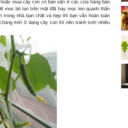
t hoặc mua cây con có bán sẵn ở các cửa hàng bán
để mọc bò lan trên mặt đất hay mọc leo quanh thân
ch trong nhà bạn chật và hẹp thì bạn vẫn hoàn toàn
i chúng mới ở dạng cây con thì nên tránh tưới nhiều