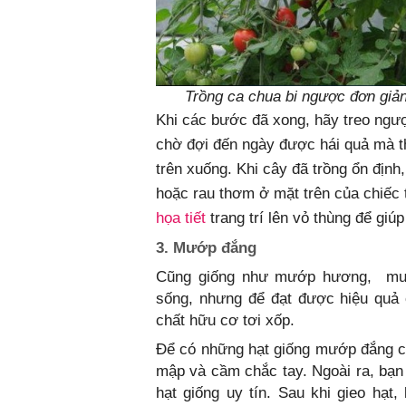
Trồng ca chua bi ngược đơn giả
Khi các bước đã xong, hãy treo ngượ
chờ đợi đến ngày được hái quả mà th
trên xuống. Khi cây đã trồng ổn định,
hoặc rau thơm ở mặt trên của chiếc
họa tiết
trang trí lên vỏ thùng để gi
3. Mướp đắng
Cũng giống như mướp hương, mướp
sống, nhưng để đạt được hiệu quả c
chất hữu cơ tơi xốp.
Để có những hạt giống mướp đắng c
mập và cầm chắc tay. Ngoài ra, bạn
hạt giống uy tín. Sau khi gieo hạ