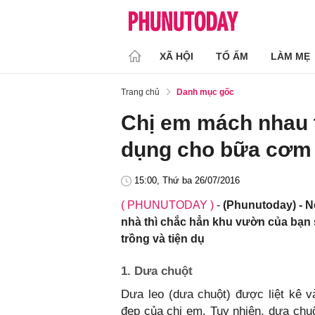
XÃ HỘI
TỔ ẤM
LÀM MẸ
Trang chủ
Danh mục gốc
Chị em mách nhau t
dụng cho bữa cơm 
15:00, Thứ ba 26/07/2016
( PHUNUTODAY )
-
(Phunutoday) - N
nhà thì chắc hẳn khu vườn của bạn 
trồng và tiện dụ
1. Dưa chuột
Dưa leo (dưa chuột) được liệt kê 
đẹp của chị em. Tuy nhiên, dưa chuộ