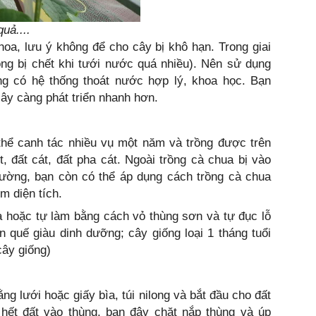
uả....
 hoa, lưu ý không để cho cây bị khô hạn. Trong giai
ng bị chết khi tưới nước quá nhiều). Nên sử dụng
ồng có hệ thống thoát nước hợp lý, khoa học. Bạn
cây càng phát triển nhanh hơn.
 thể canh tác nhiều vụ một năm và trồng được trên
t, đất cát, đất pha cát. Ngoài trồng cà chua bị vào
ường, bạn còn có thể áp dụng cách trồng cà chua
m diện tích.
a hoặc tự làm bằng cách vỏ thùng sơn và tự đục lỗ
un quế giàu dinh dưỡng; cây giống loại 1 tháng tuổi
cây giống)
ng lưới hoặc giấy bìa, túi nilong và bắt đầu cho đất
 hết đất vào thùng, bạn đậy chặt nắp thùng và úp