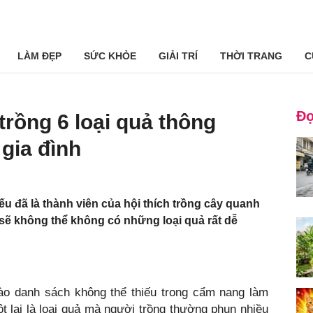
LÀM ĐẸP
SỨC KHỎE
GIẢI TRÍ
THỜI TRANG
C
Đọ
rồng 6 loại quả thông
gia đình
ếu đã là thành viên của hội thích trồng cây quanh
sẽ không thể không có những loại quả rất dễ
vào danh sách không thể thiếu trong cẩm nang làm
t lại là loại quả mà người trồng thường phun nhiều