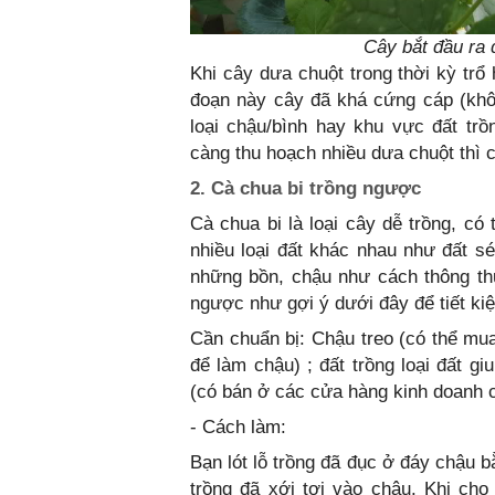
Cây bắt đầu ra q
Khi cây dưa chuột trong thời kỳ trổ
đoạn này cây đã khá cứng cáp (khô
loại chậu/bình hay khu vực đất tr
càng thu hoạch nhiều dưa chuột thì 
2. Cà chua bi trồng ngược
Cà chua bi là loại cây dễ trồng, có
nhiều loại đất khác nhau như đất sé
những bồn, chậu như cách thông th
ngược như gợi ý dưới đây để tiết kiệ
Cần chuẩn bị: Chậu treo (có thể mu
để làm chậu) ; đất trồng loại đất gi
(có bán ở các cửa hàng kinh doanh 
- Cách làm:
Bạn lót lỗ trồng đã đục ở đáy chậu bằ
trồng đã xới tơi vào chậu. Khi cho