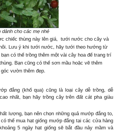
n dành cho các mẹ nhé
c chiếc thùng này lên giá, tưới nước cho cây và
ôi. Lưu ý khi tưới nước, hãy tưới theo hướng từ
 bạn có thể trồng thêm một vài cây hoa để trang trí
 thùng. Bạn cũng có thể sơn mầu hoặc vẽ thêm
úp góc vườn thêm đẹp.
 đắng (khổ qua) cũng là loại cây dễ trồng, dễ
ao nhất, bạn hãy trồng cây trên đất cát pha giàu
hất lượng, bạn nên chọn những quả mướp đắng to,
 có thể mua hạt giống mướp đắng tại các cửa hàng
t, khoảng 5 ngày hạt giống sẽ bắt đầu nảy mầm và