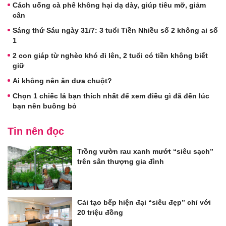
Cách uống cà phê không hại dạ dày, giúp tiêu mỡ, giảm
cân
Sáng thứ Sáu ngày 31/7: 3 tuổi Tiền Nhiều số 2 không ai số
1
2 con giáp từ nghèo khó đi lên, 2 tuổi có tiền không biết
giữ
Ai không nên ăn dưa chuột?
Chọn 1 chiếc lá bạn thích nhất để xem điều gì đã đến lúc
bạn nên buông bỏ
Tin nên đọc
Trồng vườn rau xanh mướt “siêu sạch”
trên sân thượng gia đình
Cải tạo bếp hiện đại “siêu đẹp” chỉ với
20 triệu đồng