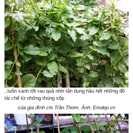
..luôn xanh tốt rau quả nhờ tận dụng hầu hết những đồ
tái chế từ những thùng xốp
của gia đình chị
Trần Thơm. Ảnh: Emdep.vn