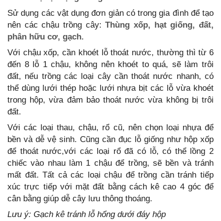
Sử dụng các vật dụng đơn giản có trong gia đình để tạo
nên các chậu trồng cây:
Thùng xốp, hạt giống, đất,
phân hữu cơ, gạch.
Với chậu xốp, cần khoét lỗ thoát nước, thường thì từ 6
đến 8 lỗ 1 chậu, không nên khoét to quá, sẽ làm trôi
đất, nếu trồng các loại cây cần thoát nước nhanh, có
thể dùng lưới thép hoặc lưới nhựa bịt các lỗ vừa khoét
trong hộp, vừa đảm bảo thoát nước vừa không bị trôi
đất.
Với các loại thau, chậu, rổ cũ, nên chọn loại nhựa để
bền và dễ vệ sinh. Cũng cần đục lỗ giống như hộp xốp
để thoát nước,với các loại rổ đã có lỗ, có thể lồng 2
chiếc vào nhau làm 1 chậu để trồng, sẽ bền và tránh
mất đất. Tất cả các loại chậu để trồng cần tránh tiếp
xúc trực tiếp với mặt đất bằng cách kê cao 4 góc để
cân bằng giúp dễ cây lưu thông thoáng.
Lưu ý: Gạch kê tránh lỗ hổng dưới đáy hộp