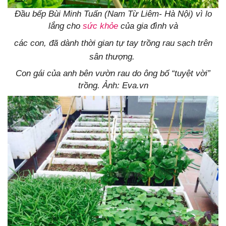
Đầu bếp Bùi Minh Tuấn (Nam Từ Liêm- Hà Nội) vì lo
lắng cho
sức khỏe
của gia đình và
các con,
đã dành thời gian tự tay trồng rau sạch trên
sân thượng.
Con gái của anh bên vườn rau do ông bố “tuyệt vời”
trồng. Ảnh: Eva.vn