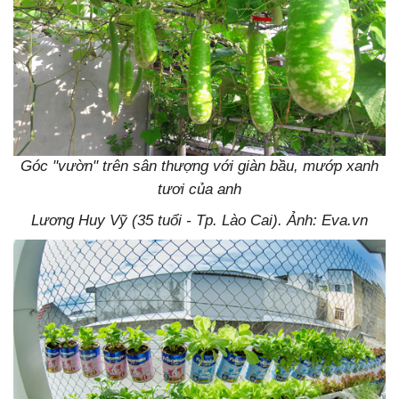
Góc "vườn" trên sân thượng với giàn bầu, mướp xanh
tươi
của anh
Lương Huy Vỹ (35 tuổi - Tp. Lào Cai). Ảnh: Eva.vn