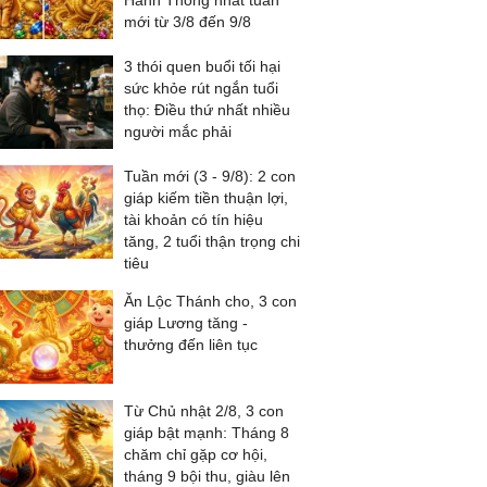
Hanh Thông nhất tuần
mới từ 3/8 đến 9/8
3 thói quen buổi tối hại
sức khỏe rút ngắn tuổi
thọ: Điều thứ nhất nhiều
người mắc phải
Tuần mới (3 - 9/8): 2 con
giáp kiếm tiền thuận lợi,
tài khoản có tín hiệu
tăng, 2 tuổi thận trọng chi
tiêu
Ăn Lộc Thánh cho, 3 con
giáp Lương tăng -
thưởng đến liên tục
Từ Chủ nhật 2/8, 3 con
giáp bật mạnh: Tháng 8
chăm chỉ gặp cơ hội,
tháng 9 bội thu, giàu lên