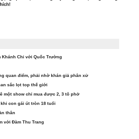
hích!
âm Khánh Chi với Quốc Trường
ồng quan điểm, phải nhờ khán giả phân xử
n sắc lọt top thế giới
 xê một show chỉ mua được 2, 3 tô phở
hi con gái út tròn 18 tuổi
bản thân
ảm với Đàm Thu Trang