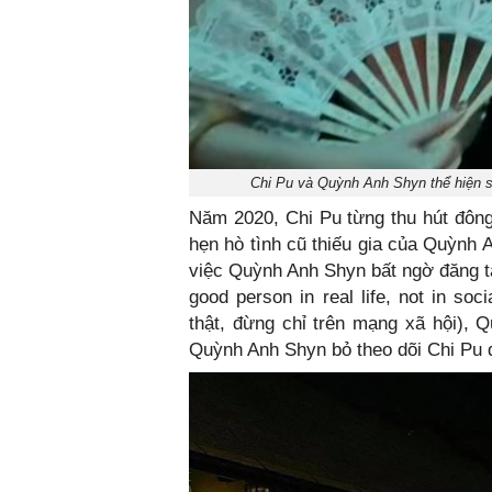
Chi Pu và Quỳnh Anh Shyn thể hiện sự
Năm 2020, Chi Pu từng thu hút đông
hẹn hò tình cũ thiếu gia của Quỳnh 
việc Quỳnh Anh Shyn bất ngờ đăng tải
good person in real life, not in so
thật, đừng chỉ trên mạng xã hội), 
Quỳnh Anh Shyn bỏ theo dõi Chi Pu d