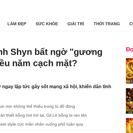
LÀM ĐẸP
SỨC KHỎE
GIẢI TRÍ
THỜI TRANG
C
Đọ
nh Shyn bất ngờ "gương
hiều năm cạch mặt?
ngay lập tức gây sốt mạng xã hội, khiến dân tình
ịn mịn không thể thiếu trong tủ đồ đông
 thiết bỗng hot trở lại, Gil Lê bỗng bị réo tên
reet style cực mãn nhãn xuống phố tuần qua