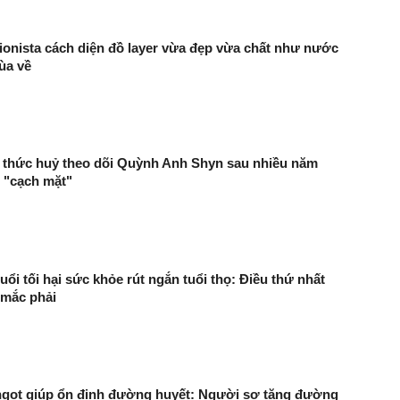
ionista cách diện đồ layer vừa đẹp vừa chất như nước
ùa về
 thức huỷ theo dõi Quỳnh Anh Shyn sau nhiều năm
 "cạch mặt"
uổi tối hại sức khỏe rút ngắn tuổi thọ: Điều thứ nhất
 mắc phải
t ngọt giúp ổn định đường huyết: Người sợ tăng đường