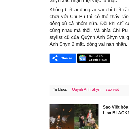
Shyn xác nhận mọi việc là thật.
Không biết ai đúng ai sai chỉ biết 
chơi với Chi Pu thì có thể thấy r
đông đủ cả nhóm nữa. Đôi khi chỉ 
cùng nhau mà thôi. Và phía Chi Pu th
stylist cũ của Quỳnh Anh Shyn và 
Anh Shyn 2 mặt, đóng vai nạn nhân.
Quỳnh Anh Shyn
sao việt
Từ khóa:
FaceBook
Sao Việt hóa
Lisa BLACKP