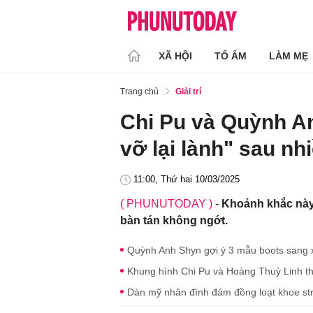
XÃ HỘI
TỔ ẤM
LÀM MẸ
Trang chủ
Giải trí
Chi Pu và Quỳnh A
vỡ lại lành" sau n
11:00, Thứ hai 10/03/2025
( PHUNUTODAY )
-
Khoảnh khắc này 
bàn tán không ngớt.
Quỳnh Anh Shyn gợi ý 3 mẫu boots sang x
Khung hình Chi Pu và Hoàng Thuỳ Linh thân
Dàn mỹ nhân đình đám đồng loạt khoe st