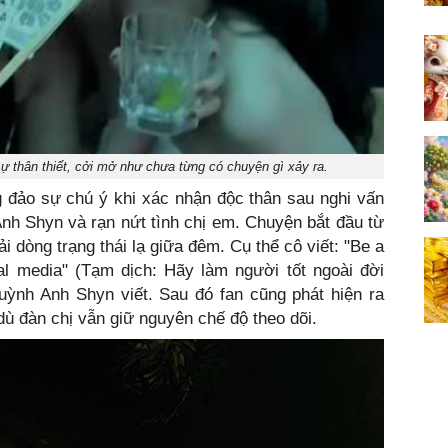
 thân thiết, cởi mở như chưa từng có chuyện gì xảy ra.
 đảo sự chú ý khi xác nhận độc thân sau nghi vấn
Anh Shyn và rạn nứt tình chị em. Chuyện bắt đầu từ
 dòng trạng thái lạ giữa đêm. Cụ thể cô viết: "Be a
cial media" (Tạm dịch: Hãy làm người tốt ngoài đời
Quỳnh Anh Shyn viết. Sau đó fan cũng phát hiện ra
ù đàn chị vẫn giữ nguyên chế độ theo dõi.