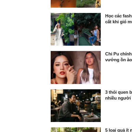
Học các fash
cất khi gió m
Chi Pu chính
vướng ồn ào
3 thói quen b
nhiều người
5 loại quả í