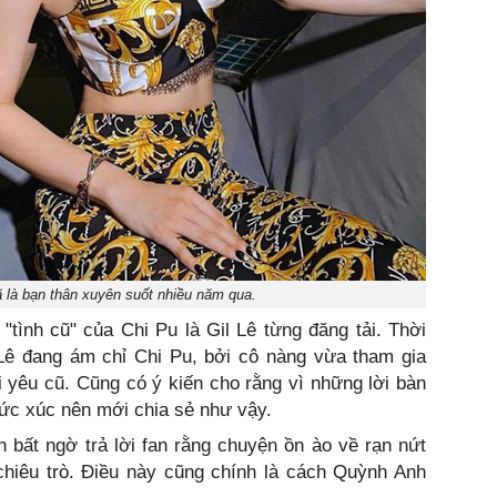
 là bạn thân xuyên suốt nhiều năm qua.
"tình cũ" của Chi Pu là Gil Lê từng đăng tải. Thời
 Lê đang ám chỉ Chi Pu, bởi cô nàng vừa tham gia
 yêu cũ. Cũng có ý kiến cho rằng vì những lời bàn
bức xúc nên mới chia sẻ như vậy.
 bất ngờ trả lời fan rằng chuyện ồn ào về rạn nứt
chiêu trò. Điều này cũng chính là cách Quỳnh Anh