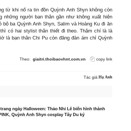
rằng từ khi nổ ra tin đồn Quỳnh Anh Shyn không còn
ằng những người bạn thân gần như không xuất hiện
có bộ ba Quỳnh Anh Shyn, Salim và Hoàng Ku đi ăn
ì có hai stylist thân thiết đi theo. Thậm chí là là
giờ là bạn thân Chi Pu còn đăng đàn ám chỉ Quỳnh
Theo:
giaitri.thoibaovhnt.com.vn
copy link
Tác giả:
Hạ Anh
 trang ngày Halloween: Thảo Nhi Lê biến hình thành
INK, Quỳnh Anh Shyn cosplay Tây Du ký