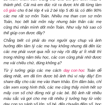
thành phố. Cái mà em đúc rút ra được khi đã từng làm
cô giáo
cho 6 bé lớp 4 và 2 bé lớp 5 đó là: có đến 90%
các mẹ rất sợ môn Toán. Nhiều mẹ than con sợ môn
Toán, học bết bát môn này nhưng bản thân các mẹ
cũng thú nhận mình dốt môn Toán. Như vậy hỏi sao có
thể giúp con được đây?
Chẳng biết có phải do mọi người quy chụp và ảnh
hưởng đến tâm lý các mẹ hay không nhưng đã đến lúc
các mẹ phải vượt qua nỗi sợ này rồi đấy ạ! Ít nhất thì
trong những năm tiểu học, các con cũng phải nhờ được
mẹ vài chiêu chứ, đúng không ạ?
Từ ý tưởng giúp các mẹ cách
dạy con học
Toán dễ
dàng nhất, em đã tìm được bộ ảnh thú vị này đây! Em
share đây cho các mẹ vào tham khảo. Em đảm bảo, chỉ
cần xem xong hình thôi, các mẹ cũng thấy mình hết sợ
mấy con số chứ đừng nói gì các bé. Bộ ảnh rất nhiều
màu sắc và gợi cho mẹ rất nhiều ý tưởng hay từ việc
dạy con so sánh số lớn, số bé, đến chuyện đếm số, học