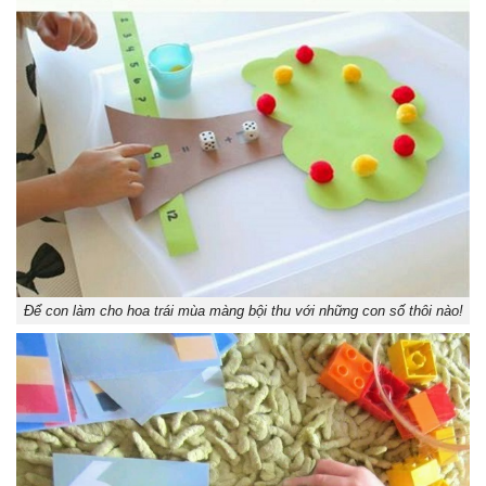
Để con làm cho hoa trái mùa màng bội thu với những con số thôi nào!