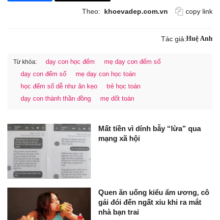
Theo:
khoevadep.com.vn
copy link
Tác giả:
Huệ Anh
dạy con học đếm
mẹ dạy con đếm số
Từ khóa:
dạy con đếm số
mẹ dạy con học toán
học đếm số dễ như ăn kẹo
trẻ học toán
dạy con thành thần đồng
mẹ dốt toán
Mất tiền vì dính bẫy “lừa” qua
mạng xã hội
Quen ăn uống kiểu ẩm ương, cô
gái đói đến ngất xỉu khi ra mắt
nhà bạn trai