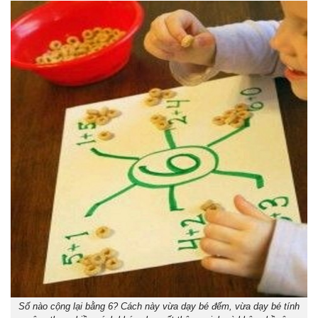
Số nào cộng lại bằng 6? Cách này vừa dạy bé đếm, vừa dạy bé tính