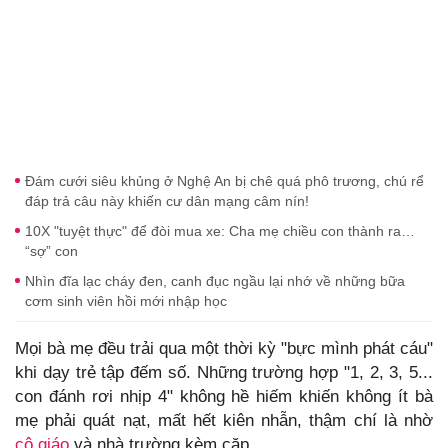
Đám cưới siêu khủng ở Nghệ An bị chê quá phô trương, chú rể
đáp trả câu này khiến cư dân mạng câm nín!
10X "tuyệt thực" để đòi mua xe: Cha mẹ chiều con thành ra…
“sợ” con
Nhìn đĩa lạc cháy đen, canh đục ngầu lại nhớ về những bữa
cơm sinh viên hồi mới nhập học
Mọi bà mẹ đều trải qua một thời kỳ "bực mình phát cáu"
khi dạy trẻ tập đếm số. Những trường hợp "1, 2, 3, 5...
con đánh rơi nhịp 4" không hề hiếm khiến không ít bà
mẹ phải quát nạt, mất hết kiên nhẫn, thậm chí là nhờ
cô giáo
và nhà trường kèm cặp.