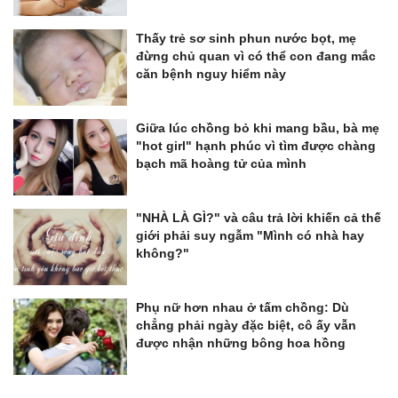
Thấy trẻ sơ sinh phun nước bọt, mẹ
đừng chủ quan vì có thể con đang mắc
căn bệnh nguy hiểm này
Giữa lúc chồng bỏ khi mang bầu, bà mẹ
"hot girl" hạnh phúc vì tìm được chàng
bạch mã hoàng tử của mình
"NHÀ LÀ GÌ?" và câu trả lời khiến cả thế
giới phải suy ngẫm "Mình có nhà hay
không?"
Phụ nữ hơn nhau ở tấm chồng: Dù
chẳng phải ngày đặc biệt, cô ấy vẫn
được nhận những bông hoa hồng