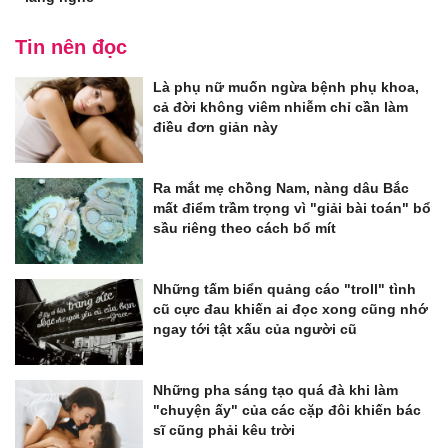
Tin nên đọc
Là phụ nữ muốn ngừa bệnh phụ khoa,
cả đời không viêm nhiễm chỉ cần làm
điều đơn giản này
Ra mắt mẹ chồng Nam, nàng dâu Bắc
mất điểm trầm trọng vì "giải bài toán" bổ
sầu riêng theo cách bổ mít
Những tấm biển quảng cáo "troll" tình
cũ cực đau khiến ai đọc xong cũng nhớ
ngay tới tật xấu của người cũ
Những pha sáng tạo quá đà khi làm
"chuyện ấy" của các cặp đôi khiến bác
sĩ cũng phải kêu trời