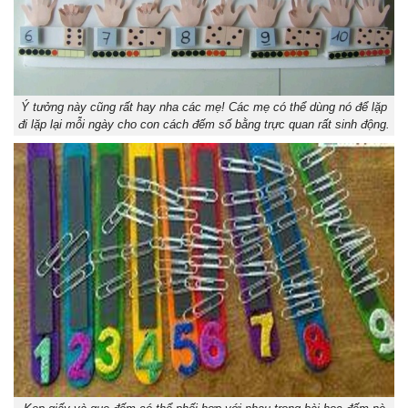
Ý tưởng này cũng rất hay nha các mẹ! Các mẹ có thể dùng nó để lặp
đi lặp lại mỗi ngày cho con cách đếm số bằng trực quan rất sinh động.