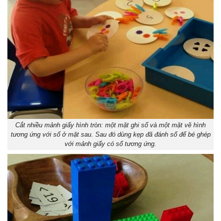
Cắt nhiều mảnh giấy hình tròn: một mặt ghi số và một mặt vẽ hình
tương ứng với số ở mặt sau. Sau đó dùng kẹp đã đánh số để bé ghép
với mảnh giấy có số tương ứng.