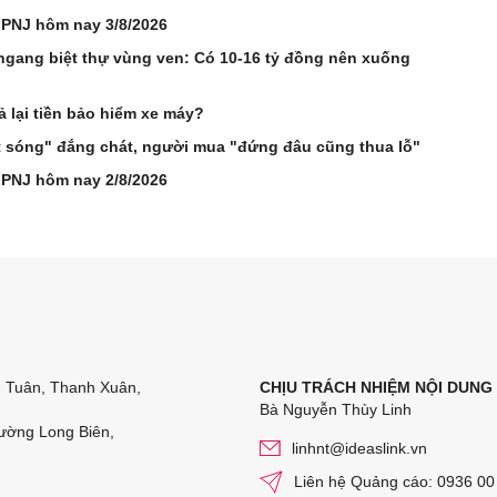
 PNJ hôm nay 3/8/2026
ngang biệt thự vùng ven: Có 10-16 tỷ đồng nên xuống
 lại tiền bảo hiểm xe máy?
t sóng" đắng chát, người mua "đứng đâu cũng thua lỗ"
 PNJ hôm nay 2/8/2026
n Tuân, Thanh Xuân,
CHỊU TRÁCH NHIỆM NỘI DUNG
Bà Nguyễn Thùy Linh
ường Long Biên,
linhnt@ideaslink.vn
Liên hệ Quảng cáo: 0936 00