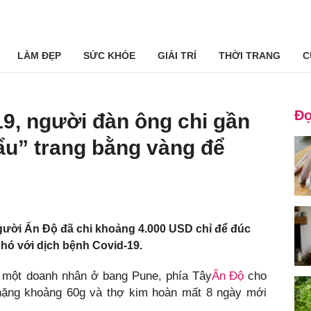
LÀM ĐẸP
SỨC KHỎE
GIẢI TRÍ
THỜI TRANG
C
Đọ
9, người đàn ông chi gần
ẩu” trang bằng vàng để
gười Ấn Độ đã chi khoảng 4.000 USD chỉ để đúc
hó với dịch bệnh Covid-19.
, một doanh nhân ở bang Pune, phía Tây
Ấn Độ
cho
y nặng khoảng 60g và thợ kim hoàn mất 8 ngày mới