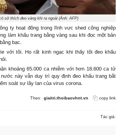
ó sở thích đeo vàng khi ra ngoài (Ảnh: AFP)
ông ty hoạt động trong lĩnh vực shed công nghiệp
ởng làm khẩu trang bằng vàng sau khi đọc một bản
 bằng bạc.
e với tôi. Họ rất kinh ngạc khi thấy tôi đeo khẩu
nói.
hận khoảng 65.000 ca nhiễm với hơn 18.600 ca tử
 nước này vẫn duy trì quy định đeo khẩu trang bắt
ểm soát sự lây lan của virus corona.
Theo:
giaitri.thoibaovhnt.vn
copy link
Tác giả: