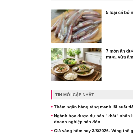
FaceBook
5 loại cá bổ
7 món ăn dư
mưa, vừa ấm
TIN MỚI CẬP NHẬT
Thêm ngân hàng tăng mạnh lãi suất tiế
Ngành học được dự báo "khát" nhân lực
doanh nghiệp săn đón
Giá vàng hôm nay 3/8/2026: Vàng thế gi