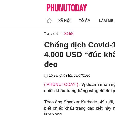
XÃ HỘI
TỔ ẤM
LÀM MẸ
Trang chủ
Xã hội
Chống dịch Covid-1
4.000 USD “đúc kh
đeo
10:25, Chủ nhật 05/07/2020
( PHUNUTODAY )
-
Vị doanh nhân n
chiếc khẩu trang bằng vàng để đối p
Theo ông Shankar Kurhade, 49 tuổi
biết chiếc khẩu trang đặc biệt nà
làm xong.