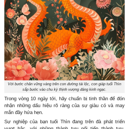
Với bước chân vững vàng trên con đường tài lộc, con giáp tuổi Thìn
sắp bước vào chu kỳ thịnh vượng đáng kinh ngạc.
Trong vòng 10 ngày tới, hãy chuẩn bị tinh thần để đón
nhận những dấu hiệu rõ ràng của sự giàu có và may
mắn đầy hứa hẹn.
Sự nghiệp của bạn tuổi Thìn đang trên đà phát triển
vượt bậc, với những thành tựu nối tiếp thành tựu.