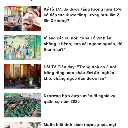
Kể từ 1/7, đã được tăng lương hưu 15%
có tiếp tục được tăng lương hưu lần 2,
lần 3 không?
Vì sao các cụ nói: “Nhà có vợ hiền,
chồng ít bệnh, con cái ngoan ngoãn, dễ
thành tài?”
Lời Tổ Tiên dạy: "Trong nhà có 3 nơi
trống rỗng, con cháu đời đời nghèo
khó, chẳng ngóc đầu được lên"
6 trường hợp được miễn đi nghĩa vụ
quân sự năm 2025
Muốn biết tính cách thực sự của một