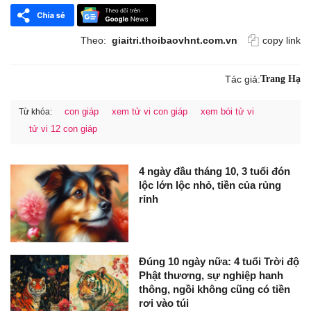
Theo:
giaitri.thoibaovhnt.com.vn
copy link
Tác giả:
Trang Hạ
con giáp
xem tử vi con giáp
xem bói tử vi
Từ khóa:
tử vi 12 con giáp
4 ngày đầu tháng 10, 3 tuổi đón
lộc lớn lộc nhỏ, tiền của rủng
rỉnh
Đúng 10 ngày nữa: 4 tuổi Trời độ
Phật thương, sự nghiệp hanh
thông, ngồi không cũng có tiền
rơi vào túi