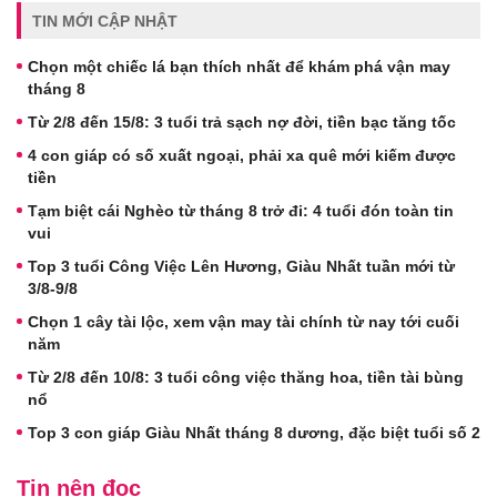
TIN MỚI CẬP NHẬT
Chọn một chiếc lá bạn thích nhất để khám phá vận may
tháng 8
Từ 2/8 đến 15/8: 3 tuổi trả sạch nợ đời, tiền bạc tăng tốc
4 con giáp có số xuất ngoại, phải xa quê mới kiếm được
tiền
Tạm biệt cái Nghèo từ tháng 8 trở đi: 4 tuổi đón toàn tin
vui
Top 3 tuổi Công Việc Lên Hương, Giàu Nhất tuần mới từ
3/8-9/8
Chọn 1 cây tài lộc, xem vận may tài chính từ nay tới cuối
năm
Từ 2/8 đến 10/8: 3 tuổi công việc thăng hoa, tiền tài bùng
nổ
Top 3 con giáp Giàu Nhất tháng 8 dương, đặc biệt tuổi số 2
Tin nên đọc