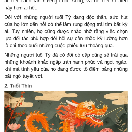
ai biết cách tận hưởng cuộc sống, và họ biết rõ điều
này hơn ai hết.
Đối với những người tuổi Tý đang độc thân, sức hút
của họ lớn đến nỗi có thể làm rung động trái tim bất kỳ
ai. Tuy nhiên, họ cũng được nhắc nhở rằng việc chọn
lựa đối tác phù hợp đòi hỏi sự cân nhắc kỹ lưỡng hơn
là chỉ theo đuổi những cuộc phiêu lưu thoáng qua.
Những người tuổi Tý đã có đôi có cặp cũng sẽ trải qua
những khoảnh khắc ngập tràn hạnh phúc và ngọt ngào,
khi mà tình yêu của họ đang được tô điểm bằng những
bất ngờ tuyệt vời.
2. Tuổi Thìn